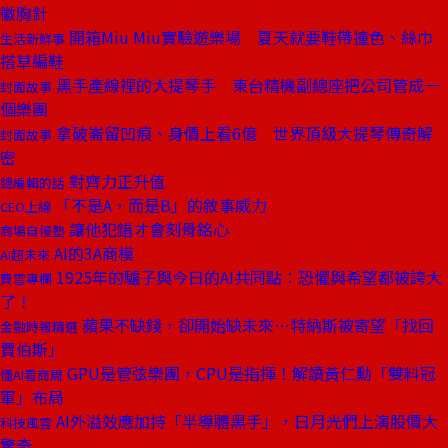
徽胸針
開箱Miu Miu實驗遊樂場 夏天就要鞋帶撞色、絲巾
生活新鮮事
搭草編鞋
黑手產線裡的大提琴手 東台精機副總座把公司管成一
封面故事
個樂團
拿破崙留凹痕、身價上看6億 世界頂級大提琴傳奇解
封面故事
密
對齊力正升值
總編輯的話
「不是A，而是B」的敘事威力
CEO上線
讓他犯錯才會刻骨銘心
商場自慢塾
AI的3A商模
AI超未來
1925年的驢子與今日的AI共同點：恐懼與希望都被誇大
費雪專欄
了！
蘋果不缺錢，卻開始缺未來⋯特納斯被寄望「找回
金融時報精選
賈伯斯」
GPU是管弦樂團，CPU是指揮！解讀黃仁勳「雙料冠
懂AI看商周
軍」布局
AI外溢效應加持「半導體黑手」，日月光們上演股價大
科技風雲
驚奇