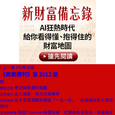
上一期
5%警戒線
《商業周刊》第 2012 期
老派與新潮的距離
開瓶之前
走入傳奇 東方快車美學
此時此行
從大眾居酒屋到極致「一生一串」 台灣燒鳥走入精品
特別報導
時代
揭密Chaumet骨董珠寶 紅寶蜂鳥落髮絲、拿破崙家
生活新鮮事