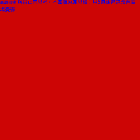
與其正向思考，不如擁感謝思維！用5道練習題改善職
商周書摘
場憂鬱