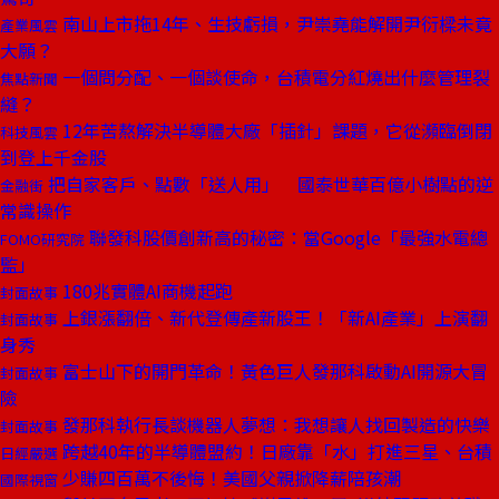
南山上市拖14年、生技虧損，尹崇堯能解開尹衍樑未竟
產業風雲
大願？
一個問分配、一個談使命，台積電分紅燒出什麼管理裂
焦點新聞
縫？
12年苦熬解決半導體大廠「插針」課題，它從瀕臨倒閉
科技風雲
到登上千金股
把自家客戶、點數「送人用」 國泰世華百億小樹點的逆
金融街
常識操作
聯發科股價創新高的秘密：當Google「最強水電總
FOMO研究院
監」
180兆實體AI商機起跑
封面故事
上銀漲翻倍、新代登傳產新股王！「新AI產業」上演翻
封面故事
身秀
富士山下的開門革命！黃色巨人發那科啟動AI開源大冒
封面故事
險
發那科執行長談機器人夢想：我想讓人找回製造的快樂
封面故事
跨越40年的半導體盟約！日廠靠「水」打進三星、台積
日經嚴選
少賺四百萬不後悔！美國父親掀降薪陪孩潮
國際視窗