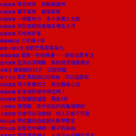
琴音跨界 感動無國界
封面故事
越不客家 越是客家
封面故事
一條藍布巾 多少真實人生劇
封面故事
用包裝把故事講名傳五大洋
封面故事
天地有好客
封面故事
三年與十年
總編輯的話
從歐巴馬看馬英九
創辦人聊天室
萬無一失的規畫——高低估思考法
商場自慢塾
亞洲必須開闢 新的經濟增長模式
星河隨筆
算總帳的日子 已經來臨
去梯言
歐巴馬致函G20領袖 可以這麼寫
馬丁沃夫
兩大新獲利王 低谷翻身心法
科技風雲
彭淮南防線守得住嗎？
焦點新聞
全球艱困循環 再走3年
特別報導
陳瑞聰 攻守自如的烏龜慢爬術
人物專訪
社會可以沒有錢 但人不能不可愛
人物特寫
把校園改造成超大數學教室
特別企劃
從習武中練就一輩子的品格
特別企劃
兩岸匯差擴大 十元店台商轉型求生
產業風雲