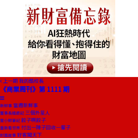
上一期
我的酷校長
《商業周刊》第 1111 期
當週新鮮事
新鮮事
三個外星人
董事長嬉遊記
餃子啊餃子
嘗小鮮筆記
付出一陣子回收一輩子
重新看世界
好客闖天下
封面故事