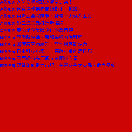
ＡＭＣ條款就像違章建築！
產業風雲
代客操作業者開始動手「搶錢」
產業風雲
東隆五金嫁匯豐，身價十天漲八五％
產業風雲
砸三億美元打造新招牌
產業風雲
英語是企業國際化的敲門磚
產業風雲
亞洲新領袖，難和舊勢力說拜拜
國際視窗
醫療廢棄物處理，亞洲國家新課題
國際視窗
日本科技小鎮──高齡社會的烏托邦
國際視窗
巴西鑽石高原觀光業明日之星？
國際視窗
經營印度電力市場，美電廠失之東隅、收之桑榆
國際視窗