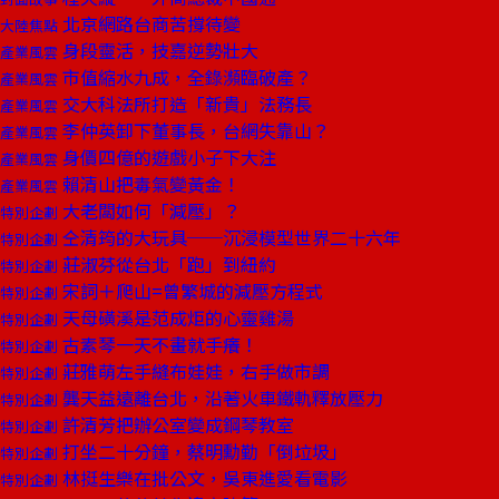
北京網路台商苦撐待變
大陸焦點
身段靈活，技嘉逆勢壯大
產業風雲
市值縮水九成，全錄瀕臨破產？
產業風雲
交大科法所打造「新貴」法務長
產業風雲
李仲英卸下董事長，台網失靠山？
產業風雲
身價四億的遊戲小子下大注
產業風雲
賴清山把毒氣變黃金！
產業風雲
大老闆如何「減壓」？
特別企劃
仝清筠的大玩具──沉浸模型世界二十六年
特別企劃
莊淑芬從台北「跑」到紐約
特別企劃
宋詞＋爬山=曾繁城的減壓方程式
特別企劃
天母磺溪是范成炬的心靈雞湯
特別企劃
古素琴一天不畫就手癢！
特別企劃
莊雅萌左手縫布娃娃，右手做市調
特別企劃
龔天益遠離台北，沿著火車鐵軌釋放壓力
特別企劃
許清芳把辦公室變成鋼琴教室
特別企劃
打坐二十分鐘，蔡明勳勤「倒垃圾」
特別企劃
林挺生樂在批公文，吳東進愛看電影
特別企劃