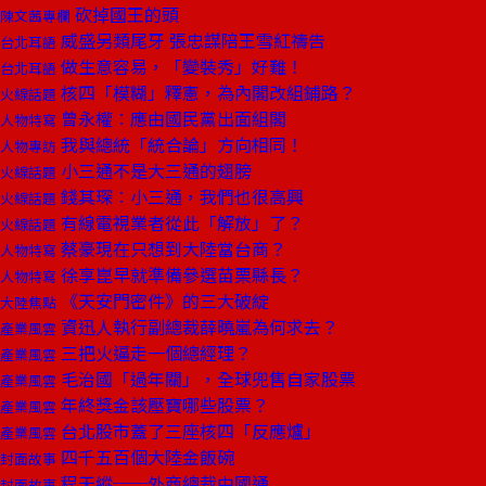
砍掉國王的頭
陳文茜專欄
威盛另類尾牙 張忠謀陪王雪紅禱告
台北耳語
做生意容易，「變裝秀」好難！
台北耳語
核四「模糊」釋憲，為內閣改組鋪路？
火線話題
曾永權︰應由國民黨出面組閣
人物特寫
我與總統「統合論」方向相同！
人物專訪
小三通不是大三通的翅膀
火線話題
錢其琛︰小三通，我們也很高興
火線話題
有線電視業者從此「解放」了？
火線話題
蔡豪現在只想到大陸當台商？
人物特寫
徐享崑早就準備參選苗栗縣長？
人物特寫
《天安門密件》的三大破綻
大陸焦點
資迅人執行副總裁薛曉嵐為何求去？
產業風雲
三把火逼走一個總經理？
產業風雲
毛治國「過年關」，全球兜售自家股票
產業風雲
年終獎金該壓寶哪些股票？
產業風雲
台北股市蓋了三座核四「反應爐」
產業風雲
四千五百個大陸金飯碗
封面故事
程天縱──外商總裁中國通
封面故事