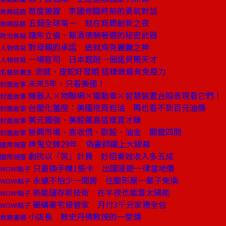
首度披露 李國修臨終前的勇氣對話
商周話題
五個全球第一 就在商周創新之夜
商周話題
讓朱立倫、賴清德躺著選的秘密武器
政治焦點
對母親的承諾 造就烏克麗麗之神
人物特寫
一場官司 日本趕跑一個諾貝爾天才
人物特寫
流感、皮蛇好發期 這樣做最有免疫力
名醫談養生
未來5年，只看美國！
封面故事
機器人×物聯網×電動車×智慧裝置台股表現看它們！
封面故事
台塑化董座：美國挖頁岩油 再也看不到百元油價
封面故事
美元獨強、美股飆高這樣買才賺
封面故事
新興市場、高收債、歐股、油金 關鍵四問
封面故事
神鬼交鋒29年 偽畫師躍上大銀幕
國際視窗
劇院以「笑」計費 妙招奏效收入多五成
國際視窗
只要換手機1張卡 出國漫遊一律當地價
WOW!點子
永遠不怕少一間房 住變形屋一輩子免換
WOW!點子
熱能儲存新技術 在半夜也能靠太陽能
WOW!點子
團購豪宅級管家 月付3千元家務全包
WOW!點子
小店長 教史丹佛教授的一堂課
商周書摘