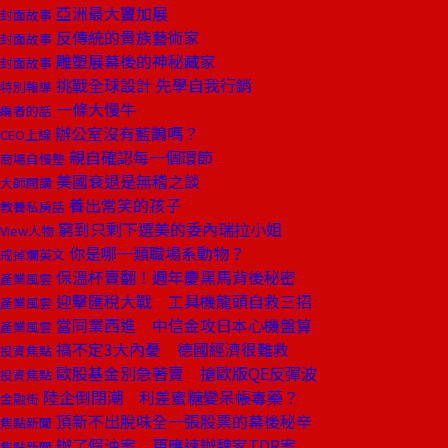
亞洲最大竇加展
封面故事
反傳統的貴族藝術家
封面故事
雕塑展幕後的神秘藏家
封面故事
挑戰全球設計 先學自我行銷
特別報導
一條大慢牛
編者的話
辦公室沒有藍鵲嗎？
CEO上線
親自確認每一個環節
商場自慢塾
美國衰退是無稽之談
大師開講
養出常笑的孩子
教養私房話
窮到只剩下選美的委內瑞拉小姐
View人物
你是哪一類職場系動物？
戒掉爛英文
保溫杯賣翻！週年慶黑馬背後秘密
產業風雲
迎擊匯稅大戰 工具機龍頭自救三招
產業風雲
當同業西進 中信金攻日本心機盤算
產業風雲
搞不定3大內憂 德國經濟很難救
投資焦點
歐股基金別急著賣 搶歐版QE反彈波
投資焦點
陸企倒閉潮 利差蜜糖變呆帳毒藥？
金融街
頂新不出脫味全一張股票的幕後秘辛
焦點新聞
辦了假油案 更應速辦魏家TDR案
焦點新聞