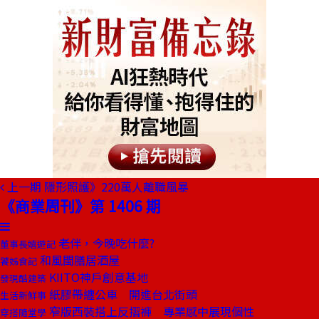
上一期
隱形照護》220萬人離職風暴
《商業周刊》第 1406 期
老伴，今晚吃什麼?
董事長嬉遊記
和風閩膳居酒屋
饕姊食記
KIITO神戶創意基地
發現酷建築
紙膠帶纏公車 開進台北街頭
生活新鮮事
窄版西裝搭上反摺褲 專業感中展現個性
穿搭隨堂學