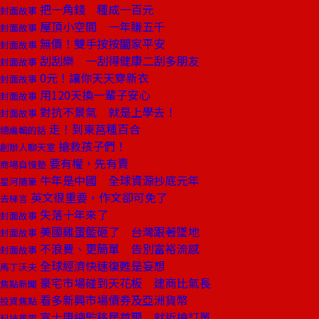
把一角錢 種成一百元
封面故事
屋頂小空間 一年賺五千
封面故事
無價！雙手按按闔家平安
封面故事
刮刮樂 一刮得健康二刮多朋友
封面故事
0元！讓你天天穿新衣
封面故事
用120天換一輩子安心
封面故事
對抗不景氣 就是上學去！
封面故事
走！到東莒種百合
總編輯的話
搶救孩子們！
創辦人聊天室
要有權，先有責
商場自慢塾
牛年是中國 全球資源抄底元年
星河隨筆
英文很重要，作文卻可免了
去梯言
失落十年來了
封面故事
美國雞蛋籃砸了 台灣跟著墜地
封面故事
不浪費、更簡單 告別富裕流感
封面故事
全球經濟快速復甦是妄想
馬丁沃夫
豪宅市場碰到天花板 建商比氣長
焦點新聞
看多新興市場債券及亞洲貨幣
投資焦點
富士康總監移居首爾 就近搶訂單
科技風雲