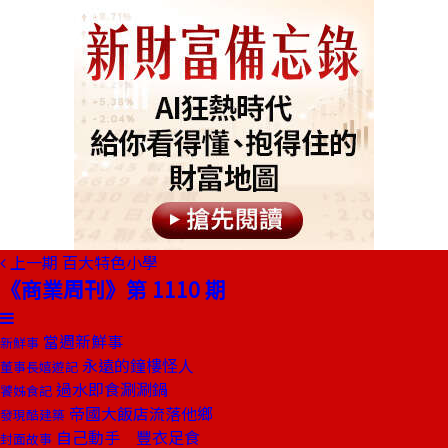
上一期
百大特色小學
《商業周刊》第 1110 期
當週新鮮事
新鮮事
永遠的鐘樓怪人
董事長嬉遊記
過水即食涮涮鍋
饕姊食記
帝國大飯店流落他鄉
發現酷建築
自己動手 豐衣足食
封面故事