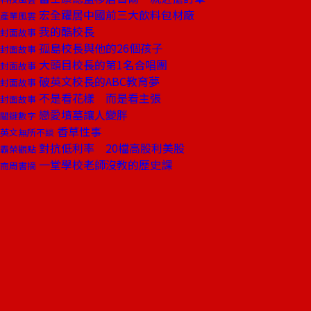
宏全躍居中國前三大飲料包材廠
產業風雲
我的酷校長
封面故事
孤島校長與他的26個孩子
封面故事
大頭目校長的第1名合唱團
封面故事
破英文校長的ABC教育夢
封面故事
不是看花樣 而是看主張
封面故事
戀愛墳墓讓人變胖
關鍵數字
香草性事
英文無所不談
對抗低利率 20檔高股利美股
霸榮觀點
一堂學校老師沒教的歷史課
商周書摘