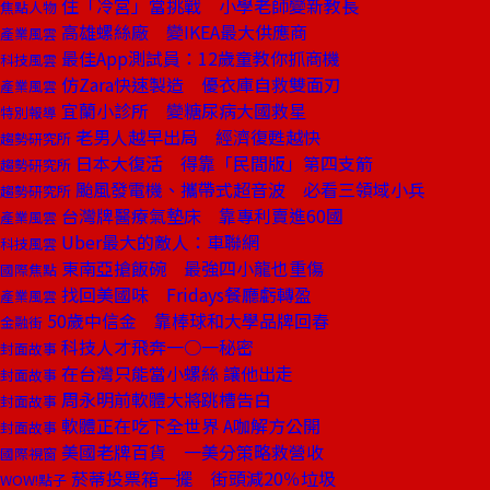
住「冷宮」當挑戰 小學老師變新教長
焦點人物
高雄螺絲廠 變IKEA最大供應商
產業風雲
最佳App測試員：12歲童教你抓商機
科技風雲
仿Zara快速製造 優衣庫自救雙面刃
產業風雲
宜蘭小診所 變糖尿病大國救星
特別報導
老男人越早出局 經濟復甦越快
趨勢研究所
日本大復活 得靠「民間版」第四支箭
趨勢研究所
颱風發電機、攜帶式超音波 必看三領域小兵
趨勢研究所
台灣牌醫療氣墊床 靠專利賣進60國
產業風雲
Uber最大的敵人：車聯網
科技風雲
東南亞搶飯碗 最強四小龍也重傷
國際焦點
找回美國味 Fridays餐廳虧轉盈
產業風雲
50歲中信金 靠棒球和大學品牌回春
金融街
科技人才飛奔一○一秘密
封面故事
在台灣只能當小螺絲 讓他出走
封面故事
周永明前軟體大將跳槽告白
封面故事
軟體正在吃下全世界 A咖解方公開
封面故事
美國老牌百貨 一美分策略救營收
國際視窗
菸蒂投票箱一擺 街頭減20％垃圾
WOW!點子