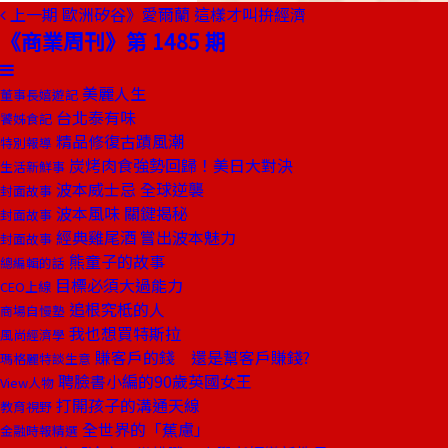
上一期
歐洲矽谷》愛爾蘭 這樣才叫拚經濟
《商業周刊》第 1485 期
美麗人生
董事長嬉遊記
台北泰有味
饕姊食記
精品修復古蹟風潮
特別報導
炭烤肉食強勢回歸！美日大對決
生活新鮮事
波本威士忌 全球逆襲
封面故事
波本風味 關鍵揭秘
封面故事
經典雞尾酒 嘗出波本魅力
封面故事
熊童子的故事
總編輯的話
目標必須大過能力
CEO上線
追根究柢的人
商場自慢塾
我也想買特斯拉
風尚經濟學
賺客戶的錢 還是幫客戶賺錢?
瑪格麗特談生意
聘臉書小編的90歲英國女王
View人物
打開孩子的溝通天線
教育視野
全世界的「蕉慮」
金融時報精選