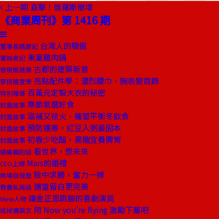
上一期
直擊！俄羅斯崩壞
《商業周刊》第 1416 期
台灣人的驕傲
董事長嬉遊記
東瀛雞肉鍋
饕姊食記
古都的建築新意
發現酷建築
亮點配件學：濃烈腰巾、腕表變首飾
穿搭隨堂學
百萬元定製大衣的秘密
特別報導
寒節氣選好食
封面故事
滋補又祛火，蘿蔔平衡冬飲食
封面故事
預防遽寒，紅豆入粥最固本
封面故事
初春少吃酸，黑糖宜養脾胃
封面故事
看世界，想未來
總編輯的話
Mars的婚禮
CEO上線
險中求勝，奮力一搏
商場自慢塾
適當留白更完美
教養私房話
讓金正恩跳腳的喜劇演員
View人物
用 Now you're flying 激勵下屬吧
戒掉爛英文