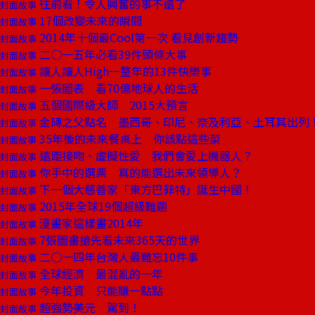
往前看！令人興奮的事不遠了
封面故事
17個改變未來的瞬間
封面故事
2014年十個最Cool第一次 看見創新趨勢
封面故事
二○一五年必看39件頭條大事
封面故事
讓人讓人High一整年的13件快樂事
封面故事
一張圖表 看70億地球人的生活
封面故事
五個國際級大師 2015大預言
封面故事
金磚之父點名 墨西哥、印尼、奈及利亞、土耳其出列
封面故事
35年後的未來餐桌上 你該點這些菜
封面故事
遠距接吻、虛擬性愛 我們會愛上機器人？
封面故事
你手中的選票 真的能選出未來領導人？
封面故事
下一個大慈善家「東方巴菲特」誕生中國！
封面故事
2015年全球19個超級難題
封面故事
漫畫家這樣畫2014年
封面故事
7張圖畫搶先看未來365天的世界
封面故事
二○一四年台灣人最難忘10件事
封面故事
全球經濟 最混亂的一年
封面故事
今年投資 只能賺一點點
封面故事
超強勢美元 駕到！
封面故事