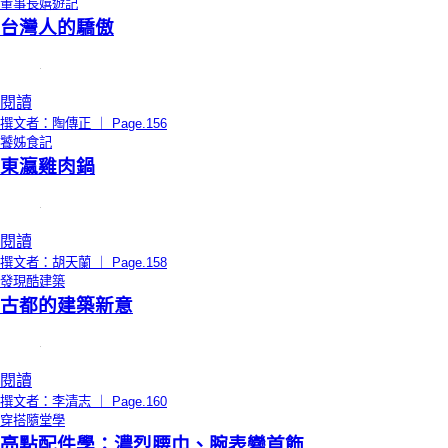
董事長嬉遊記
台灣人的驕傲
閱讀
撰文者：陶傳正 ｜ Page.156
饕姊食記
東瀛雞肉鍋
閱讀
撰文者：胡天蘭 ｜ Page.158
發現酷建築
古都的建築新意
閱讀
撰文者：李清志 ｜ Page.160
穿搭隨堂學
亮點配件學：濃烈腰巾、腕表變首飾