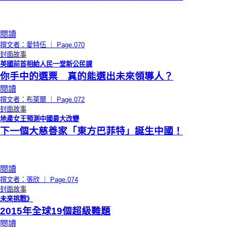
閱讀
撰文者：愛特伍 ｜ Page.070
封面故事
英國前首相給人民一堂新公民課
你手中的選票 真的能選出未來領導人？
閱讀
撰文者：布萊爾 ｜ Page.072
封面故事
地產女王預測中國最大改變
下一個大慈善家「東方巴菲特」誕生中國！
閱讀
撰文者：張欣 ｜ Page.074
封面故事
未來挑戰》
2015年全球19個超級難題
閱讀