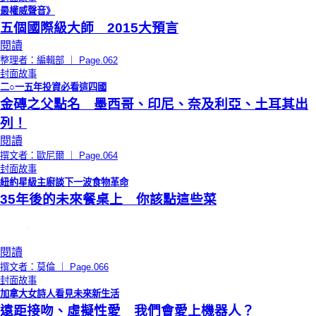
最權威聲音》
五個國際級大師 2015大預言
閱讀
整理者：編輯部 ｜ Page.062
封面故事
二○一五年投資必看這四國
金磚之父點名 墨西哥、印尼、奈及利亞、土耳其出
列！
閱讀
撰文者：歐尼爾 ｜ Page.064
封面故事
紐約星級主廚談下一波食物革命
35年後的未來餐桌上 你該點這些菜
閱讀
撰文者：莫倫 ｜ Page.066
封面故事
加拿大女詩人看見未來新生活
遠距接吻、虛擬性愛 我們會愛上機器人？