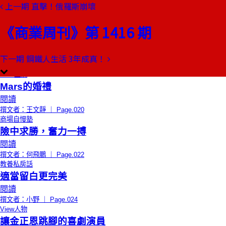
上一期
直擊！俄羅斯崩壞
本期目錄
預覽文章
《商業周刊》第 1416 期
限時免費
總編輯的話
看世界，想未來
閱讀
下一期
鋼鐵人生活 3年成真！
撰文者：郭奕伶 ｜ Page.018
CEO上線
Mars的婚禮
閱讀
撰文者：王文靜 ｜ Page.020
商場自慢塾
險中求勝，奮力一搏
閱讀
撰文者：何飛鵬 ｜ Page.022
教養私房話
適當留白更完美
閱讀
撰文者：小野 ｜ Page.024
View人物
讓金正恩跳腳的喜劇演員