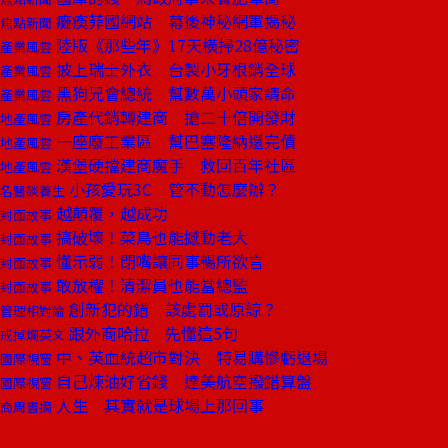
癱瘓菲國網站 幕後神秘網軍揭秘
焦點新聞
陸版《那些年》17天橫掃28億秘密
產業風雲
披上瑞士外衣 台製小牙根銷全球
產業風雲
黑狗兄會總統 幫數萬小頭家請命
產業風雲
房產代銷轉建商 搶二十倍開發財
地產風雲
一座廢工業區 幫巴塞隆納還完債
地產風雲
漢堡硬擋建商魔手 救回百年社區
地產風雲
小孩愛玩3C 管不動怎麼辦？
名醫談養生
越顛覆，越成功
封面故事
搞破壞！菜鳥也能撼動老大
封面故事
懂示弱！閉嘴讓同事暢所欲言
封面故事
敢放權！清潔員也能當總監
封面故事
創新犯的錯 該處罰或原諒？
管理相對論
跟外商哈拉 先懂這5句
戒掉爛英文
中、英血統超市對決 特易購慘虧退場
國際視窗
自己煉油好省錢 達美航空撥錯算盤
國際視窗
人生 其實就是球場上那回事
商周書摘