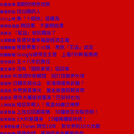
超跑的綠色地獄
封面故事
找出路的人
編者的話
像「十姐妹」這種鳥
CEO上線
問因果 不要問結果
商場自慢塾
「屁話」就別再說了
去梯言
投資兒童幸福是經濟正確
大師開講
蔡辰男賣小火鍋 老挑「王品」試菜
說聞解趣
Google請保全主管 上看FBI幹員規格
說聞解趣
五十八年的責任
有你真好
沒有「國民素質」這回事
童言識李
叫修證所稅解悶 短打恐變界外球
金融街
日韓夾殺台企 彭淮南還有武器？
金融街
外幣族買美元 基金族選弱勢貨幣
金融街
債市大屠殺將重演？巴菲特也怕
金融街
相信年輕人！馬雲48歲交棒學
人物特寫
上攻拉回都能賺 50檔新定存股亮相！
投資焦點
3大利基護身 15檔興櫃股快挖！
投資焦點
iTunes 問世10年 對世界的10大改變
大事輕鬆讀
國庫的錢 馬政府拿來養肥車商
焦點新聞