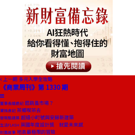
上一期
多元入學全攻略
《商業周刊》第 1330 期
逛跳蚤市場？
董事長嬉遊記
茶鄉喫茶去
饕姊食記
超級小町號與安藤新建築
發現酷建築
英國年度設計獎 就愛未來感
生活FLASH
地表最極限的冒險
封面故事