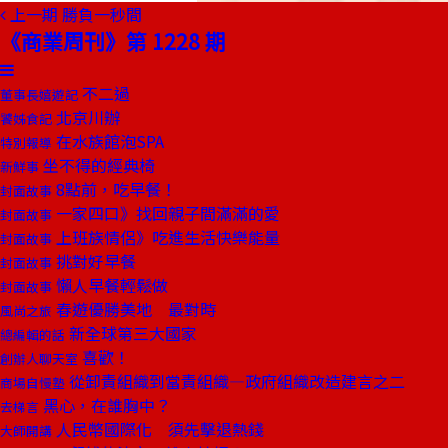
上一期
勝負一秒間
《商業周刊》第 1228 期
不二過
董事長嬉遊記
北京川辦
饕姊食記
在水族館泡SPA
特別報導
坐不得的經典椅
新鮮事
8點前，吃早餐！
封面故事
一家四口》找回親子間滿滿的愛
封面故事
上班族情侶》吃進生活快樂能量
封面故事
挑對好早餐
封面故事
懶人早餐輕鬆做
封面故事
春遊優勝美地 最對時
風尚之旅
新全球第三大國家
總編輯的話
喜歡！
創辦人聊天室
從卸責組織到當責組織—政府組織改造建言之二
商場自慢塾
黑心，在誰胸中？
去梯言
人民幣國際化 須先擊退熱錢
大師開講