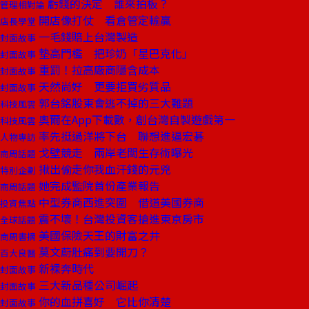
虧錢的決定 誰來拍板？
管理相對論
開店像打仗 看倉管定輸贏
店長學堂
一毛錢賠上台灣製造
封面故事
墊高門檻 把珍奶「星巴克化」
封面故事
重罰！拉高廠商隱含成本
封面故事
天然尚好 更要拒買劣質品
封面故事
郭台銘股東會逃不掉的三大難題
科技風雲
奧爾在App下載數，創台灣自製遊戲第一
科技風雲
率先挺過洋將下台 聯想進逼宏碁
人物專訪
戈壁競走 兩岸老闆生存術曝光
商周話題
揪出偷走你我血汗錢的元兇
特別企劃
她完成監院首份產業報告
商周話題
中型券商西進突圍 借道美國券商
投資焦點
震不壞！台灣投資客搶進東京房市
全球話題
美國保險天王的財富之井
商周書摘
莫文蔚肚痛到要開刀？
百大良醫
新裸奔時代
封面故事
三大新品種公司崛起
封面故事
你的血拼喜好 它比你清楚
封面故事