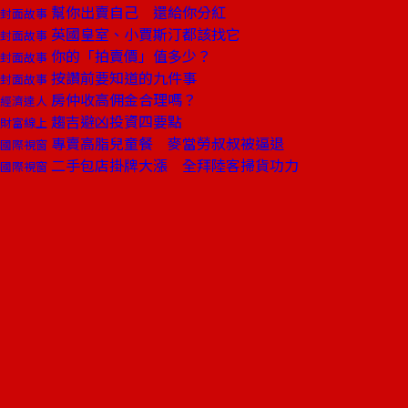
幫你出賣自己 還給你分紅
封面故事
英國皇室、小賈斯汀都該找它
封面故事
你的「拍賣價」值多少？
封面故事
按讚前要知道的九件事
封面故事
房仲收高佣金合理嗎？
經濟達人
趨吉避凶投資四要點
財富線上
專賣高脂兒童餐 麥當勞叔叔被逼退
國際視窗
二手包店掛牌大漲 全拜陸客掃貨功力
國際視窗