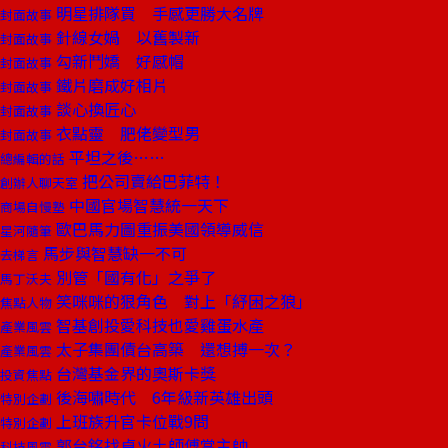
明星排隊買 手感更勝大名牌
封面故事
針線女媧 以舊製新
封面故事
勾新鬥嬌 好感帽
封面故事
鐵片磨成好相片
封面故事
談心換匠心
封面故事
衣點靈 肥佬變型男
封面故事
平坦之後……
總編輯的話
把公司賣給巴菲特！
創辦人聊天室
中國官場智慧統一天下
商場自慢塾
歐巴馬力圖重振美國領導威信
星河隨筆
馬步與智慧缺一不可
去梯言
別管「國有化」之爭了
馬丁沃夫
笑咪咪的狠角色 對上「紓困之狼」
焦點人物
智基創投愛科技也愛雞蛋水產
產業風雲
太子集團債台高築 還想搏一次？
產業風雲
台灣基金界的奧斯卡獎
投資焦點
後海嘯時代 6年級新英雄出頭
特別企劃
上班族升官卡位戰9問
特別企劃
郭台銘找卓火土師傅當主帥
科技風雲