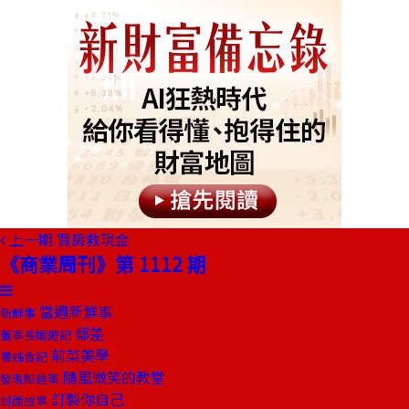
上一期
買房救現金
《商業周刊》第 1112 期
當週新鮮事
新鮮事
郵差
董事長嬉遊記
前菜美學
饕姊食記
隨風微笑的教堂
發現酷建築
訂製你自己
封面故事