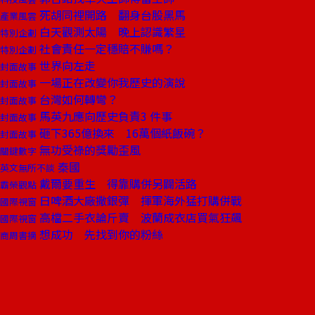
死胡同裡開路 翻身台股黑馬
產業風雲
白天觀測太陽 晚上認識繁星
特別企劃
社會責任一定穩賠不賺嗎？
特別企劃
世界向左走
封面故事
一場正在改變你我歷史的演說
封面故事
台灣如何轉彎？
封面故事
馬英九應向歷史負責3 件事
封面故事
砸下365億換來 16萬個紙飯碗？
封面故事
無功受祿的獎勵歪風
關鍵數字
秦國
英文無所不談
戴爾要重生 得靠購併另闢活路
霸榮觀點
日啤酒大廠撒銀彈 揮軍海外猛打購併戰
國際視窗
高檔二手衣論斤賣 波蘭成衣店買氣狂飆
國際視窗
想成功 先找到你的粉絲
商周書摘