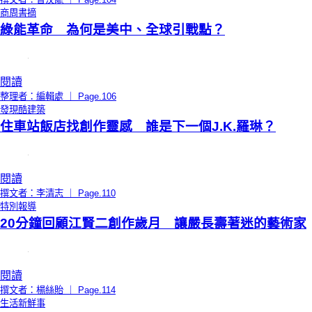
商周書摘
綠能革命 為何是美中、全球引戰點？
閱讀
整理者：編輯處 ｜ Page.106
發現酷建築
住車站飯店找創作靈感 誰是下一個J.K.羅琳？
閱讀
撰文者：李清志 ｜ Page.110
特別報導
20分鐘回顧江賢二創作歲月 讓嚴長壽著迷的藝術家
閱讀
撰文者：楊絲貽 ｜ Page.114
生活新鮮事