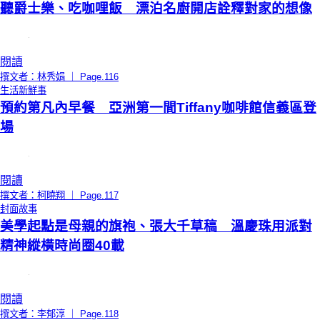
聽爵士樂、吃咖哩飯 漂泊名廚開店詮釋對家的想像
閱讀
撰文者：林秀娟 ｜ Page.116
生活新鮮事
預約第凡內早餐 亞洲第一間Tiffany咖啡館信義區登
場
閱讀
撰文者：柯曉翔 ｜ Page.117
封面故事
美學起點是母親的旗袍、張大千草稿 溫慶珠用派對
精神縱橫時尚圈40載
閱讀
撰文者：李郁淳 ｜ Page.118