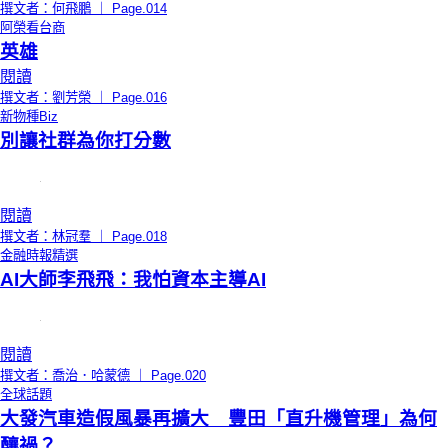
撰文者：何飛鵬 ｜ Page.014
阿榮看台商
英雄
閱讀
撰文者：劉芳榮 ｜ Page.016
新物種Biz
別讓社群為你打分數
閱讀
撰文者：林冠羣 ｜ Page.018
金融時報精選
AI大師李飛飛：我怕資本主導AI
閱讀
撰文者：喬治．哈蒙德 ｜ Page.020
全球話題
大發汽車造假風暴再擴大 豐田「直升機管理」為何
釀禍？