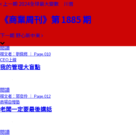
上一期
2024全球最大變數 川普
本期目錄
預覽文章
《商業周刊》第 1885 期
總編輯的話
影響世界的一票
下一期
野心新中東
閱讀
撰文者：劉佩修 ｜ Page.010
CEO上線
我的管理大盲點
閱讀
撰文者：郭奕伶 ｜ Page.012
商場自慢塾
老闆一定要最後講話
閱讀