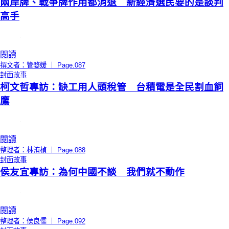
兩岸牌、戰爭牌作用都消退 新經濟選民要的是談判
高手
閱讀
撰文者：管婺媛 ｜ Page.087
封面故事
柯文哲專訪：缺工用人頭稅管 台積電是全民割血飼
鷹
閱讀
整理者：林洧楨 ｜ Page.088
封面故事
侯友宜專訪：為何中國不談 我們就不動作
閱讀
整理者：侯良儒 ｜ Page.092