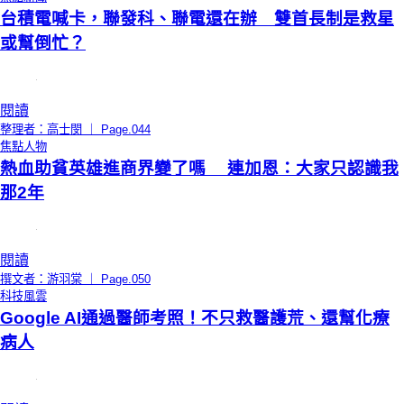
台積電喊卡，聯發科、聯電還在辦 雙首長制是救星
或幫倒忙？
閱讀
整理者：高士閔 ｜ Page.044
焦點人物
熱血助貧英雄進商界變了嗎 連加恩：大家只認識我
那2年
閱讀
撰文者：游羽棠 ｜ Page.050
科技風雲
Google AI通過醫師考照！不只救醫護荒、還幫化療
病人