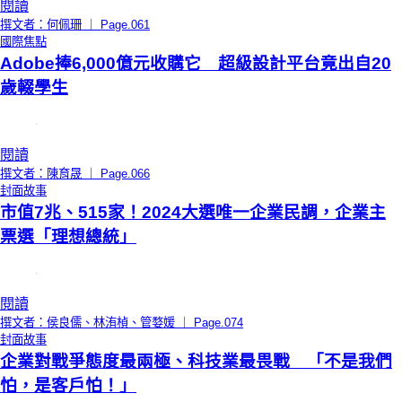
閱讀
撰文者：何佩珊 ｜ Page.061
國際焦點
Adobe捧6,000億元收購它 超級設計平台竟出自20
歲輟學生
閱讀
撰文者：陳育晟 ｜ Page.066
封面故事
市值7兆、515家！2024大選唯一企業民調，企業主
票選「理想總統」
閱讀
撰文者：侯良儒、林洧楨、管婺媛 ｜ Page.074
封面故事
企業對戰爭態度最兩極、科技業最畏戰 「不是我們
怕，是客戶怕！」