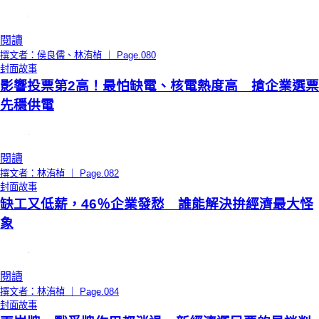
閱讀
撰文者：侯良儒、林洧楨 ｜ Page.080
封面故事
影響投票第2高！最怕缺電、核電熱度高 搶企業選票
先穩供電
閱讀
撰文者：林洧楨 ｜ Page.082
封面故事
缺工又低薪，46％企業發愁 誰能解決拚經濟最大怪
象
閱讀
撰文者：林洧楨 ｜ Page.084
封面故事