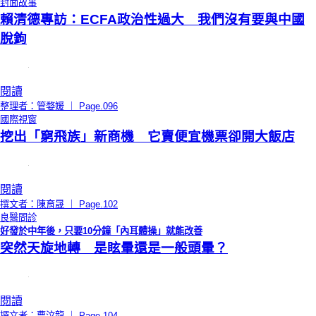
封面故事
賴清德專訪：ECFA政治性過大 我們沒有要與中國
脫鉤
閱讀
整理者：管婺媛 ｜ Page.096
國際視窗
挖出「窮飛族」新商機 它賣便宜機票卻開大飯店
閱讀
撰文者：陳育晟 ｜ Page.102
良醫問診
好發於中年後，只要10分鐘「內耳體操」就能改善
突然天旋地轉 是眩暈還是一般頭暈？
閱讀
撰文者：曹汶龍 ｜ Page.104