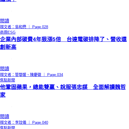
閱讀
撰文者：吳和懋 ｜ Page.028
商周ESG
企業內部碳費4年狠漲5倍 台達電碳排降了、營收還
創新高
閱讀
撰文者：管婺媛、陳慶徽 ｜ Page.034
焦點新聞
他鞏固蘋果，總能雙贏、說服張忠謀 全面解讀魏哲
家
閱讀
撰文者：李玟儀 ｜ Page.040
焦點新聞