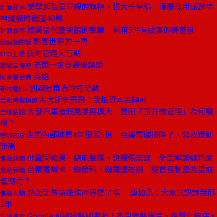
美學起點是母親的旗袍、張大千草稿 溫慶珠用派對精
封面故事
神縱橫時尚圈40載
媲美當代藝術館的蒐藏 開箱5件有故事的骨董包
封面故事
影響世界的一票
總編輯的話
我的管理大盲點
CEO上線
老闆一定要最後講話
商場自慢塾
英雄
阿榮看台商
別讓社群為你打分數
新物種Biz
AI大師李飛飛：我怕資本主導AI
金融時報精選
大發汽車造假風暴再擴大 豐田「直升機管理」為何釀
全球話題
禍？
企業內部碳費4年狠漲5倍 台達電碳排降了、營收還創
商周ESG
新高
他鞏固蘋果，總能雙贏、說服張忠謀 全面解讀魏哲家
焦點新聞
台積電喊卡，聯發科、聯電還在辦 雙首長制是救星或
焦點新聞
幫倒忙？
熱血助貧英雄進商界變了嗎 連加恩：大家只認識我那
焦點人物
2年
Google AI通過醫師考照！不只救醫護荒、還幫化療病人
科技風雲