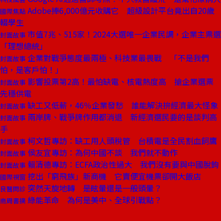
Adobe捧6,000億元收購它 超級設計平台竟出自20歲
國際焦點
輟學生
市值7兆、515家！2024大選唯一企業民調，企業主票選
封面故事
「理想總統」
企業對戰爭態度最兩極、科技業最畏戰 「不是我們
封面故事
怕，是客戶怕！」
影響投票第2高！最怕缺電、核電熱度高 搶企業選票
封面故事
先穩供電
缺工又低薪，46％企業發愁 誰能解決拚經濟最大怪象
封面故事
兩岸牌、戰爭牌作用都消退 新經濟選民要的是談判高
封面故事
手
柯文哲專訪：缺工用人頭稅管 台積電是全民割血飼鷹
封面故事
侯友宜專訪：為何中國不談 我們就不動作
封面故事
賴清德專訪：ECFA政治性過大 我們沒有要與中國脫鉤
封面故事
挖出「窮飛族」新商機 它賣便宜機票卻開大飯店
國際視窗
突然天旋地轉 是眩暈還是一般頭暈？
良醫問診
綠能革命 為何是美中、全球引戰點？
商周書摘