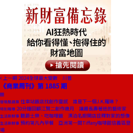
上一期
2024全球最大變數 川普
《商業周刊》第 1885 期
住車站飯店找創作靈感 誰是下一個J.K.羅琳？
發現酷建築
20分鐘回顧江賢二創作歲月 讓嚴長壽著迷的藝術家
特別報導
聽爵士樂、吃咖哩飯 漂泊名廚開店詮釋對家的想像
生活新鮮事
預約第凡內早餐 亞洲第一間Tiffany咖啡館信義區登
生活新鮮事
場