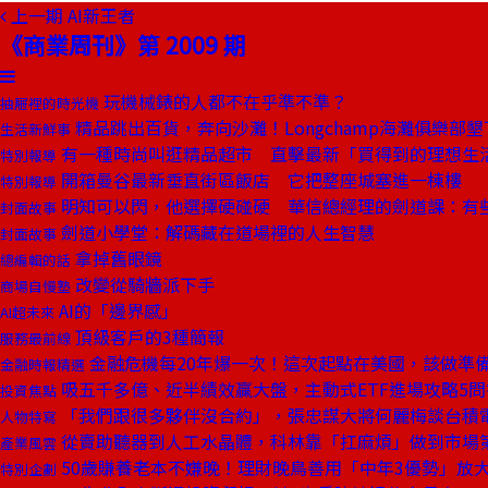
上一期
AI新王者
《商業周刊》第 2009 期
玩機械錶的人都不在乎準不準？
抽屜裡的時光機
精品跳出百貨，奔向沙灘！Longchamp海灘俱樂部
生活新鮮事
有一種時尚叫逛精品超市 直擊最新「買得到的理想生
特別報導
開箱曼谷最新垂直街區飯店 它把整座城塞進一棟樓
特別報導
明知可以閃，他選擇硬碰硬 華信總經理的劍道課：有
封面故事
劍道小學堂：解碼藏在道場裡的人生智慧
封面故事
拿掉舊眼鏡
總編輯的話
改變從騎牆派下手
商場自慢塾
AI的「邊界感」
AI超未來
頂級客戶的3種簡報
服務最前線
金融危機每20年爆一次！這次起點在美國，該做準
金融時報精選
吸五千多億、近半績效贏大盤，主動式ETF進場攻略5問
投資焦點
「我們跟很多夥伴沒合約」，張忠謀大將何麗梅談台積
人物特寫
從賣助聽器到人工水晶體，科林靠「扛麻煩」做到市場
產業風雲
50歲賺養老本不嫌晚！理財晚鳥善用「中年3優勢」放
特別企劃