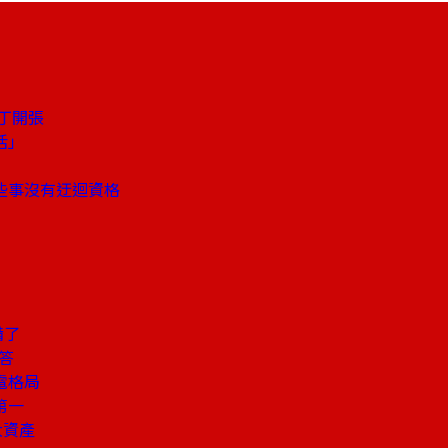
墾丁開張
活」
些事沒有迂迴資格
備了
答
電格局
第一
大資產