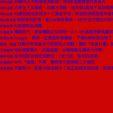
49歲收入中斷還投資虧損，她4步重建讓退休金長大
特別企劃
大齡生子又罹癌、40歲才理財，她月擠2萬成千萬存股
特別企劃
50歲用航母投資法＋三層金字塔，財金教授擺脫退休金
特別企劃
報稅單別亂傳、當心AI偷走聲紋，3步守住代理式AI時
懂AI看商周
AI基建財富地圖
封面故事
鐵路時代，最後鐵路公司卻倒一片！4大基建潮最後贏
封面故事
Google、微軟、亞馬遜財報揭露，下個AI稀缺貨出現了
封面故事
日團30年現金支付制被新人推翻，雄獅「造星計畫」
管理一點靈
被AI爆量需求、紅鏈追趕，台積電戰友轉骨大作戰
日經嚴選
從滑短影音到走進教堂，Z世代掀「信仰回流潮」
國際視窗
中年「雄風」不再 醫揭性功能障礙三大類型
良醫問診
不斷努力，影響力卻沒擴大？真正拉開差距的是「表裡
商周書摘