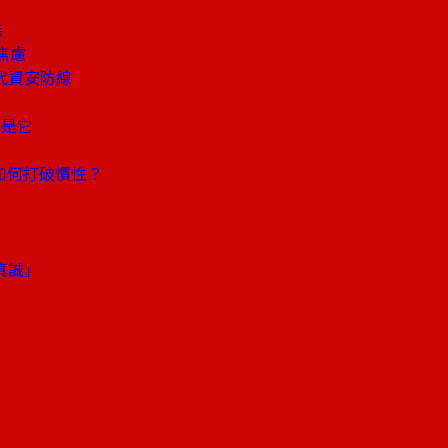
族
焦慮
代資安防線
家是它
如何打破慣性？
真誠」