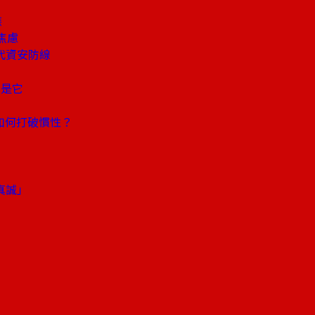
族
焦慮
代資安防線
家是它
如何打破慣性？
真誠」