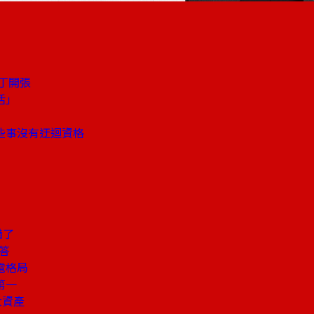
墾丁開張
活」
些事沒有迂迴資格
備了
答
電格局
第一
大資產