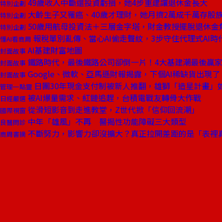
49歲收入中斷還投資虧損，她4步重建讓退休金長大
特別企劃
大齡生子又罹癌、40歲才理財，她月擠2萬成千萬存股
特別企劃
50歲用航母投資法＋三層金字塔，財金教授擺脫退休金
特別企劃
報稅單別亂傳、當心AI偷走聲紋，3步守住代理式AI時
懂AI看商周
AI基建財富地圖
封面故事
鐵路時代，最後鐵路公司卻倒一片！4大基建潮最後贏
封面故事
Google、微軟、亞馬遜財報揭露，下個AI稀缺貨出現了
封面故事
日團30年現金支付制被新人推翻，雄獅「造星計畫」
管理一點靈
被AI爆量需求、紅鏈追趕，台積電戰友轉骨大作戰
日經嚴選
從滑短影音到走進教堂，Z世代掀「信仰回流潮」
國際視窗
中年「雄風」不再 醫揭性功能障礙三大類型
良醫問診
不斷努力，影響力卻沒擴大？真正拉開差距的是「表裡
商周書摘