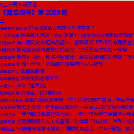
上一期
AI新王者
《商業周刊》第 2009 期
玩機械錶的人都不在乎準不準？
抽屜裡的時光機
精品跳出百貨，奔向沙灘！Longchamp海灘俱樂部
生活新鮮事
有一種時尚叫逛精品超市 直擊最新「買得到的理想生
特別報導
開箱曼谷最新垂直街區飯店 它把整座城塞進一棟樓
特別報導
明知可以閃，他選擇硬碰硬 華信總經理的劍道課：有
封面故事
劍道小學堂：解碼藏在道場裡的人生智慧
封面故事
拿掉舊眼鏡
總編輯的話
改變從騎牆派下手
商場自慢塾
AI的「邊界感」
AI超未來
頂級客戶的3種簡報
服務最前線
金融危機每20年爆一次！這次起點在美國，該做準
金融時報精選
吸五千多億、近半績效贏大盤，主動式ETF進場攻略5問
投資焦點
「我們跟很多夥伴沒合約」，張忠謀大將何麗梅談台積
人物特寫
從賣助聽器到人工水晶體，科林靠「扛麻煩」做到市場
產業風雲
50歲賺養老本不嫌晚！理財晚鳥善用「中年3優勢」放
特別企劃