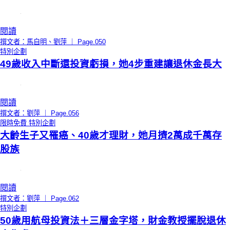
閱讀
撰文者：馬自明、劉萍 ｜ Page.050
特別企劃
49歲收入中斷還投資虧損，她4步重建讓退休金長大
閱讀
撰文者：劉萍 ｜ Page.056
限時免費
特別企劃
大齡生子又罹癌、40歲才理財，她月擠2萬成千萬存
股族
閱讀
撰文者：劉萍 ｜ Page.062
特別企劃
50歲用航母投資法＋三層金字塔，財金教授擺脫退休