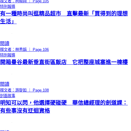
撰文者：柯曉翔 ｜ Page.105
特別報導
有一種時尚叫逛精品超市 直擊最新「買得到的理想
生活」
閱讀
撰文者：林秀娟 ｜ Page.106
特別報導
開箱曼谷最新垂直街區飯店 它把整座城塞進一棟樓
閱讀
撰文者：游琁如 ｜ Page.108
封面故事
明知可以閃，他選擇硬碰硬 華信總經理的劍道課：
有些事沒有迂迴資格