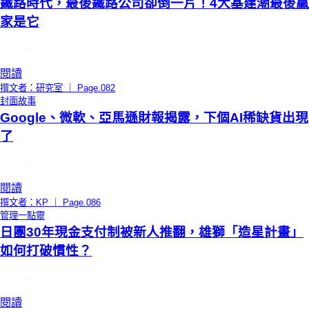
鐵路時代，最後鐵路公司卻倒一片！4大基建潮最後贏
家是它
閱讀
撰文者：研究室 ｜ Page.082
封面故事
Google、微軟、亞馬遜財報揭露，下個AI稀缺貨出現
了
閱讀
撰文者：KP ｜ Page.086
管理一點靈
日團30年現金支付制被新人推翻，雄獅「造星計畫」
如何打破慣性？
閱讀