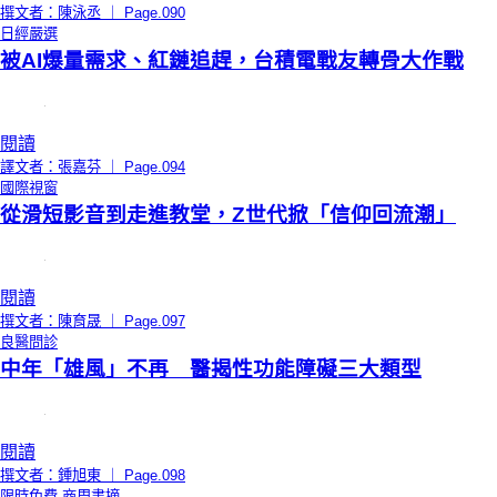
撰文者：陳泳丞 ｜ Page.090
日經嚴選
被AI爆量需求、紅鏈追趕，台積電戰友轉骨大作戰
閱讀
譯文者：張嘉芬 ｜ Page.094
國際視窗
從滑短影音到走進教堂，Z世代掀「信仰回流潮」
閱讀
撰文者：陳育晟 ｜ Page.097
良醫問診
中年「雄風」不再 醫揭性功能障礙三大類型
閱讀
撰文者：鍾旭東 ｜ Page.098
限時免費
商周書摘