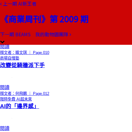
上一期
AI新王者
本期目錄
預覽文章
《商業周刊》第 2009 期
總編輯的話
拿掉舊眼鏡
下一期
BEAMS 我的動物園團隊
閱讀
撰文者：曠文琪 ｜ Page.010
商場自慢塾
改變從騎牆派下手
閱讀
撰文者：何飛鵬 ｜ Page.012
限時免費
AI超未來
AI的「邊界感」
閱讀