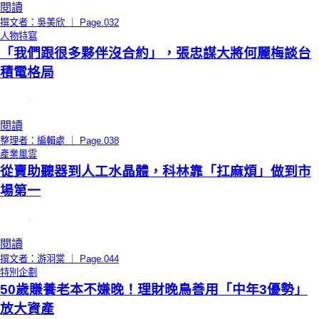
閱讀
撰文者：吳美欣 ｜ Page.032
人物特寫
「我們跟很多夥伴沒合約」，張忠謀大將何麗梅談台
積電格局
閱讀
整理者：編輯處 ｜ Page.038
產業風雲
從賣助聽器到人工水晶體，科林靠「扛麻煩」做到市
場第一
閱讀
撰文者：游羽棠 ｜ Page.044
特別企劃
50歲賺養老本不嫌晚！理財晚鳥善用「中年3優勢」
放大資產