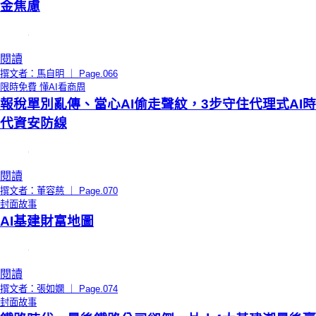
金焦慮
閱讀
撰文者：馬自明 ｜ Page.066
限時免費
懂AI看商周
報稅單別亂傳、當心AI偷走聲紋，3步守住代理式AI時
代資安防線
閱讀
撰文者：董容慈 ｜ Page.070
封面故事
AI基建財富地圖
閱讀
撰文者：張如嫻 ｜ Page.074
封面故事