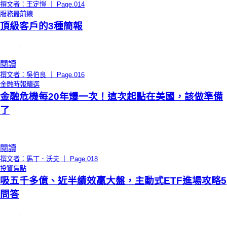
撰文者：王定愷 ｜ Page.014
服務最前線
頂級客戶的3種簡報
閱讀
撰文者：吳伯良 ｜ Page.016
金融時報精選
金融危機每20年爆一次！這次起點在美國，該做準備
了
閱讀
撰文者：馬丁．沃夫 ｜ Page.018
投資焦點
吸五千多億、近半績效贏大盤，主動式ETF進場攻略5
問答