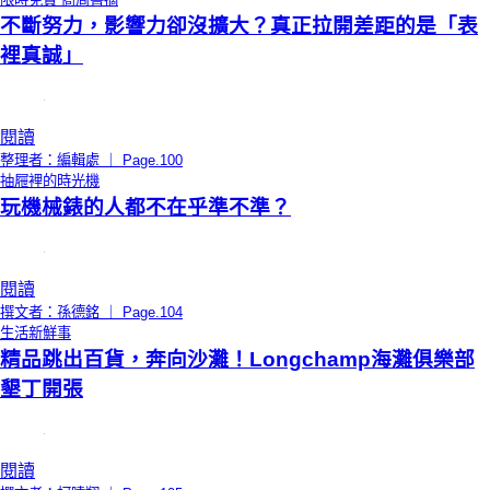
不斷努力，影響力卻沒擴大？真正拉開差距的是「表
裡真誠」
閱讀
整理者：編輯處 ｜ Page.100
抽屜裡的時光機
玩機械錶的人都不在乎準不準？
閱讀
撰文者：孫德銘 ｜ Page.104
生活新鮮事
精品跳出百貨，奔向沙灘！Longchamp海灘俱樂部
墾丁開張
閱讀