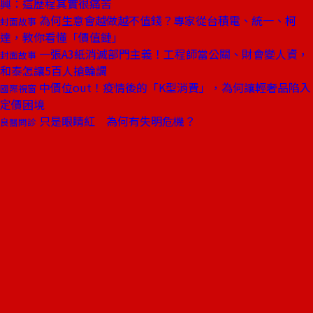
興：這歷程其實很痛苦
為何生意會越做越不值錢？專家從台積電、統一、柯
封面故事
達，教你看懂「價值鏈」
一張A3紙消滅部門主義！工程師當公關、財會變人資，
封面故事
和泰怎讓5百人搶輪調
中價位out！疫情後的「K型消費」，為何讓輕奢品陷入
國際視窗
定價困境
只是眼睛紅 為何有失明危機？
良醫問診