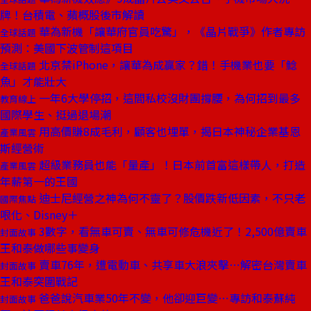
牌！台積電、蘋概股後市解讀
華為新機「讓華府官員吃驚」，《晶片戰爭》作者專訪
全球話題
預測：美國下波管制這項目
北京禁iPhone，讓華為成贏家？錯！手機業也要「鯰
全球話題
魚」才能壯大
一年6大學停招，這間私校沒財團撐腰，為何招到最多
教育線上
國際學生、挺過退場潮
用高價賺8成毛利，顧客也埋單，揭日本神秘企業基恩
產業風雲
斯經營術
超級業務員也能「量產」！日本前首富這樣帶人，打造
產業風雲
年薪第一的王國
迪士尼經營之神為何不靈了？股價跌新低因素，不只老
國際焦點
哏化、Disney＋
3數字，看無車可賣、無車可修危機近了！2,500億賣車
封面故事
王和泰做哪些事變身
賣車76年，遭電動車、共享車大浪夾擊⋯解密台灣賣車
封面故事
王和泰突圍戰記
爸爸說汽車業50年不變，他卻迎巨變⋯專訪和泰蘇純
封面故事