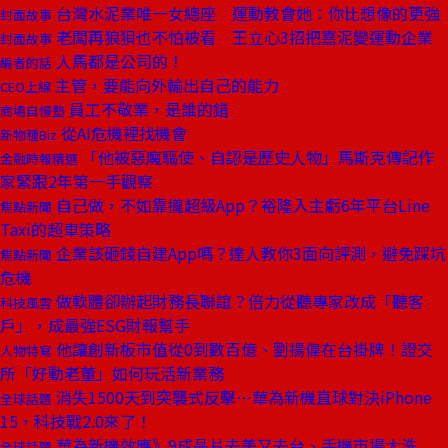
台灣水泥業唯一女總座 運動教會她：你比想像的更強
封面故事
老闆再狼狽也不怕被看 王立心3招把嘉泥變運動企業
封面故事
人馬都是公司的！
編者的話
主管，要能向外輸出自己的能力
CEO上線
員工不敬業，是誰的錯
商場自慢塾
從AI危機裡找機會
新物種Biz
「他被惡魔驅使、自認是歷史人物」馬斯克傳記作
金融時報精選
家緊跟2年第一手觀察
自己做，不如靠攏超級App？裕隆入主虧6年平台Line
焦點新聞
Taxi的超車策略
企業該砸錢自建App嗎？達人教你3面向評測，避免踩坑
焦點新聞
危機
做軟體卻辦起財務長聯誼？倍力從聽專家改成「聽客
科技風雲
戶」，成最強ESG財報幫手
他讓創新板市值從0到數百億、劉揚偉在台掛牌！證交
人物特寫
所「好動老董」如何玩活新業務
消失1500天到突襲式反擊⋯華為新機直球對決iPhone
全球話題
15，科技戰2.0來了！
華為新機效應》9成晶片去美又去台、手機市場大洗
全球話題