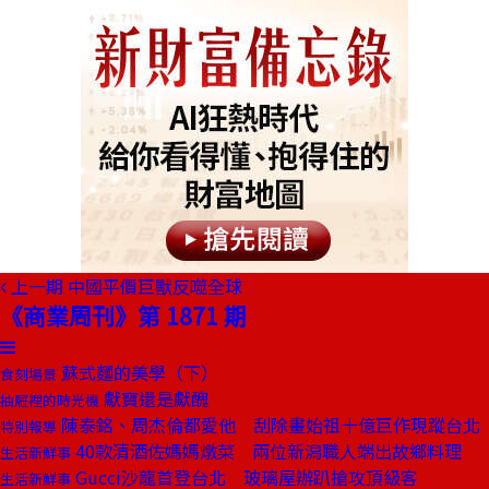
上一期
中國平價巨獸反噬全球
《商業周刊》第 1871 期
蘇式麵的美學（下）
食刻場景
獻寶還是獻醜
抽屜裡的時光機
陳泰銘、周杰倫都愛他 刮除畫始祖十億巨作現蹤台北
特別報導
40款清酒佐媽媽燉菜 兩位新潟職人端出故鄉料理
生活新鮮事
Gucci沙龍首登台北 玻璃屋辦趴搶攻頂級客
生活新鮮事