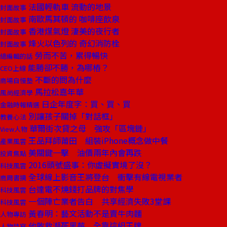
法國輕軌車 流動的地景
封面故事
南歐馬其頓的 咖啡座飲泉
封面故事
香港煤氣燈 淒美的夜行者
封面故事
烽火以色列的 奇幻消防栓
封面故事
勞而不苦，累得暢快
總編輯的話
能勝卻不勝，為哪樁？
CEO上線
不斷的問為什麼
商場自慢塾
馬拉松嘉年華
風尚經濟學
日企年度字：買、買、買
金融時報精選
別讓孩子關掉「對話框」
教養心法
華爾街次貸之母 強攻「區塊鏈」
View人物
王品拜師莆田 組裝iPhone概念做中餐
產業風雲
美關鍵一擊 油價兩年內會再跌
投資焦點
2016頭號盛事：你虛擬實境了沒？
科技風雲
全球線上影音王將登台 衝擊有線電視業者
商周書摘
台達電不燒錢打品牌的對焦學
科技風雲
一個陣亡業者告白 共享經濟失敗3堂課
科技風雲
黃春明：藝文活動不是賣牛肉麵
人物專訪
他敢救瀕死黑莓 全靠這組王牌
人物特寫