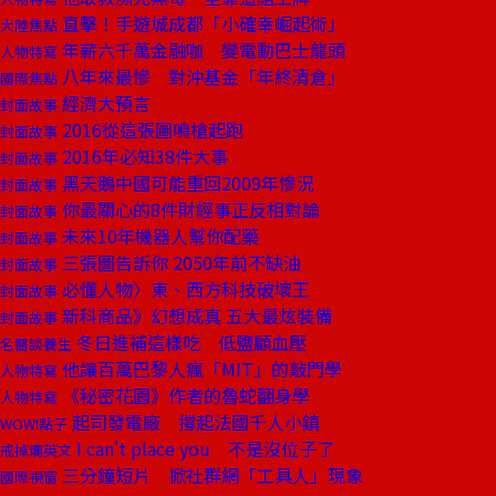
直擊！手遊城成都「小確幸崛起術」
大陸焦點
年薪六千萬金融咖 變電動巴士龍頭
人物特寫
八年來最慘 對沖基金「年終清倉」
國際焦點
經濟大預言
封面故事
2016從這張圖鳴槍起跑
封面故事
2016年必知38件大事
封面故事
黑天鵝中國可能重回2009年慘況
封面故事
你最關心的8件財經事正反相對論
封面故事
未來10年機器人幫你配藥
封面故事
三張圖告訴你 2050年前不缺油
封面故事
必懂人物〉東、西方科技破壞王
封面故事
新科商品》幻想成真 五大最炫裝備
封面故事
冬日進補這樣吃 低鹽顧血壓
名醫談養生
他讓百萬巴黎人瘋「MIT」的敲門學
人物特寫
《秘密花園》作者的魯蛇翻身學
人物特寫
起司發電廠 撐起法國千人小鎮
WOW!點子
I can't place you 不是沒位子了
戒掉爛英文
三分鐘短片 掀社群網「工具人」現象
國際視窗