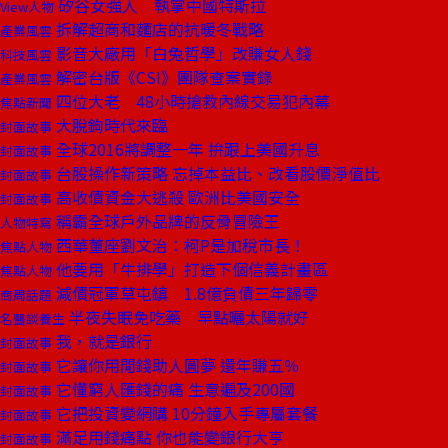
矽谷女強人 執掌中國特斯拉
View人物
拆解超商和麵店的抗暖冬戰略
產業風雲
影音大廠用「白兔哲學」改賺女人錢
科技風雲
解密台版《CSI》團隊查案實錄
產業風雲
四位大老 48小時搶救內線交易犯內幕
焦點新聞
大脫鉤時代來臨
封面故事
全球2016將調整一年 拚跟上美國升息
封面故事
台股操作新策略 忘掉本益比、改看股價淨值比
封面故事
高收債資金大逃殺 歐洲比美國安全
封面故事
稱霸全球戶外品牌的反骨冒險王
人物特寫
西華董座劉文治：柯P是加稅市長！
焦點人物
他要用「牛排學」打造下個信義計畫區
焦點人物
減債冠軍草屯鎮 1.8億負債三年歸零
商周話題
半夜失眠免吃藥 早點曬太陽就好
名醫談養生
我，就是銀行
封面故事
它讓你用閒錢助人圓夢 還年賺五％
封面故事
它懂窮人匯錢的痛 生意遍及200國
封面故事
它把投資變網購 10分鐘入手專屬套餐
封面故事
滿足用錢痛點 你也能變銀行大亨
封面故事