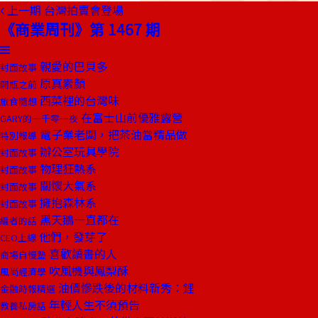
上一期
台灣拍賣會登場
《商業周刊》第 1467 期
親愛的巴貝多
封面故事
原真素顏
開瓶之前
西菜裡的台灣味
旅食隨想
在富士山前優雅露營
GARY的一千零一夜
電子業老闆，把茶油當精品做
特別報導
辦公室玩具學院
封面故事
物理狂熱系
封面故事
關懷大氣系
封面故事
擁抱森林系
封面故事
黑天鵝一直都在
編者的話
他們，發芽了
CEO上線
喜歡讀書的人
商場自慢塾
吹風機與鳳梨酥
風尚經濟學
油價慘跌後的材料新秀：鋰
金融時報精選
年輕人生不須預告
教養私房話