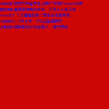
政府帶頭當學生 倫敦三年變Fintech首都
封面故事
電商官網揭成本價 靠良心大賺五成
國際視窗
三分鐘造紙機！廢紙就地變新紙
WOW!點子
八卦止步 3句話當擋箭牌
戒掉爛英文
讓顧客自以為是老大 讓你更賺
商周書摘