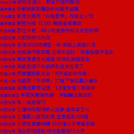
矽谷女強人 執掌中國特斯拉
View人物
拆解超商和麵店的抗暖冬戰略
產業風雲
影音大廠用「白兔哲學」改賺女人錢
科技風雲
解密台版《CSI》團隊查案實錄
產業風雲
四位大老 48小時搶救內線交易犯內幕
焦點新聞
大脫鉤時代來臨
封面故事
全球2016將調整一年 拚跟上美國升息
封面故事
台股操作新策略 忘掉本益比、改看股價淨值比
封面故事
高收債資金大逃殺 歐洲比美國安全
封面故事
稱霸全球戶外品牌的反骨冒險王
人物特寫
西華董座劉文治：柯P是加稅市長！
焦點人物
他要用「牛排學」打造下個信義計畫區
焦點人物
減債冠軍草屯鎮 1.8億負債三年歸零
商周話題
半夜失眠免吃藥 早點曬太陽就好
名醫談養生
我，就是銀行
封面故事
它讓你用閒錢助人圓夢 還年賺五％
封面故事
它懂窮人匯錢的痛 生意遍及200國
封面故事
它把投資變網購 10分鐘入手專屬套餐
封面故事
滿足用錢痛點 你也能變銀行大亨
封面故事