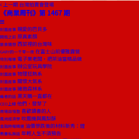
上一期
台灣拍賣會登場
《商業周刊》第 1467 期
親愛的巴貝多
封面故事
原真素顏
開瓶之前
西菜裡的台灣味
旅食隨想
在富士山前優雅露營
GARY的一千零一夜
電子業老闆，把茶油當精品做
特別報導
辦公室玩具學院
封面故事
物理狂熱系
封面故事
關懷大氣系
封面故事
擁抱森林系
封面故事
黑天鵝一直都在
編者的話
他們，發芽了
CEO上線
喜歡讀書的人
商場自慢塾
吹風機與鳳梨酥
風尚經濟學
油價慘跌後的材料新秀：鋰
金融時報精選
年輕人生不須預告
教養私房話