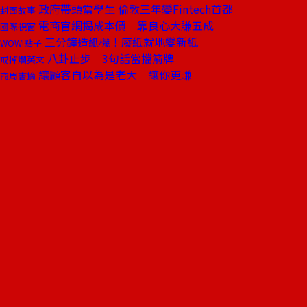
政府帶頭當學生 倫敦三年變Fintech首都
封面故事
電商官網揭成本價 靠良心大賺五成
國際視窗
三分鐘造紙機！廢紙就地變新紙
WOW!點子
八卦止步 3句話當擋箭牌
戒掉爛英文
讓顧客自以為是老大 讓你更賺
商周書摘