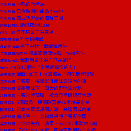
小吃的六堂課
封面故事
日治時期的甜點小抽屜
封面故事
鄭成功起始的海鮮王國
封面故事
颱風夜的Uber
總編輯的話
無花果員工的真相
CEO上線
烈女怕纏郎
商場自慢塾
過了中秋 繼續賣月餅
風尚經濟學
中國電商廉價快遞 快撐不住
金融時報精選
我聽到童年的自己在敲門
教養私房話
BBC眼中「全美最痛恨的人」
View人物
備戰180天！台灣獨有「週年慶經濟學」
產業風雲
三張圖 搞懂彭淮南降息沒說的事
焦點新聞
雙率雙降下 四大族群財富攻略
焦點新聞
一張台製薄膜 掀肯亞手機銀行大戰
科技風雲
5個眉角 解讀歐習會30家精品企業
國際焦點
日本大賣場爆關店潮 高達兩成收攤
國際焦點
追求第一 為何幾乎毀了福斯帝國？
焦點新聞
柴油車失寵 蘋果、Google電動車出線！
焦點新聞
「接地氣」太累 團購王酷朋敗走真相
科技風雲