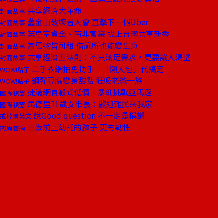
共享經濟大革命
封面故事
舊金山破壞者大會 直擊下一個Uber
封面故事
英皇室資金、南非富豪 找上台灣共享新秀
封面故事
當萬物皆可租 借廁所也能變生意
封面故事
共享經濟五法則：不只滿足需求，更要讓人渴望
封面故事
二手衣網拍免動手 「懶人包」代搞定
WOW!點子
鋼彈豆腐變身甜點 狂吸老爸一族
WOW!點子
捷購網自殺式低價 暴紅挑戰亞馬遜
國際視窗
馬德里71歲女市長：歡迎難民來我家
國際視窗
說Good question 不一定是稱讚
戒掉爛英文
三歲前上幼托的孩子 更有韌性
商周書摘