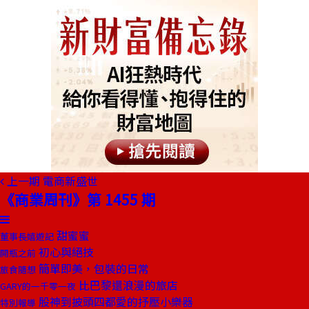
上一期
電商新盛世
《商業周刊》第 1455 期
甜蜜蜜
董事長嬉遊記
初心與絕技
開瓶之前
簡單即美，包裝的日常
旅食隨想
比巴黎還浪漫的旅店
GARY的一千零一夜
股神到披頭四都愛的抒壓小樂器
特別報導