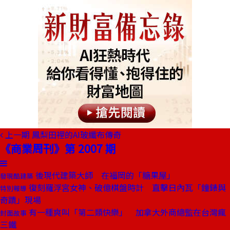
上一期
鳳梨田裡的AI玻纖布傳奇
《商業周刊》第 2007 期
後現代建築大師 在福岡的「糖果屋」
發現酷建築
復刻羅浮宮女神、破億棋盤時計 直擊日內瓦「鐘錶與
特別報導
奇蹟」現場
有一種爽叫「第二類快樂」 加拿大外商總監在台灣瘋
封面故事
三鐵