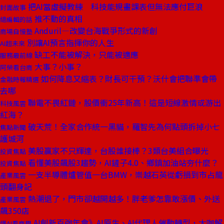
把AI當虛擬教練 科技能規畫課表但無法應付巨浪
封面故事
推不動的真相
總編輯的話
Anduril—改變台海戰爭形式的新創
商場自慢塾
別讓AI預言指揮你的人生
AI超未來
缺工不能被解決，只能被適應
服務最前線
大事？小事？
阿榮看台商
如何降息又縮表？財長可干預？沃什會把聯準會帶
金融時報精選
去哪
聯電不畏紅鏈，股價衝25年新高！這是短線激情或游出
科技風雲
紅海？
破天荒！全家合作統一黑貓，羅智先為何點頭拆掉小七
焦點新聞
護城河
美股贏家不只輝達，台股誰接棒？3類台美組合曝光
投資焦點
看懂美股飆股3趨勢，AI鏟子4.0、鄉鎮加油站夯什麼？
投資焦點
一支半導體爐管值一台BMW，崇越石英從虧損到市占龍
產業風雲
頭翻身記
熱潮退了，門市卻越開越多！胖老爹怎靠敢漲價、外送
產業風雲
飆350店
AI創新百強年會》AI原生、AI代理人催動轉型，大咖解
懂AI看商周