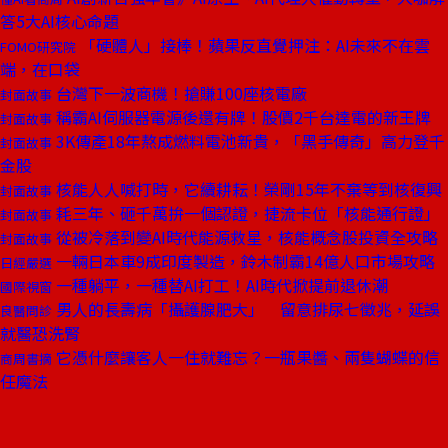
答5大AI核心命題
「硬體人」接棒！蘋果反直覺押注：AI未來不在雲
FOMO研究院
端，在口袋
台灣下一波商機！搶賺100座核電廠
封面故事
稱霸AI伺服器電源後還有牌！股價2千台達電的新王牌
封面故事
3K傳產18年熬成燃料電池新貴，「黑手傳奇」高力登千
封面故事
金股
核能人人喊打時，它續耕耘！榮剛15年不棄等到核復興
封面故事
耗三年、砸千萬拚一個認證，捷流卡位「核能通行證」
封面故事
從被冷落到變AI時代能源救星，核能概念股投資全攻略
封面故事
一輛日本車9成印度製造，鈴木制霸14億人口市場攻略
日經嚴選
一種躺平，一種替AI打工！AI時代掀提前退休潮
國際視窗
男人的長壽病「攝護腺肥大」 留意排尿七徵兆，延誤
良醫問診
就醫恐洗腎
它憑什麼讓客人一住就難忘？一瓶果醬、兩隻蝴蝶的信
商周書摘
任魔法