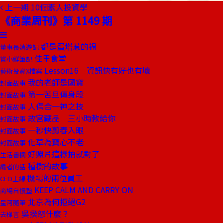
上一期
10個素人投資學
《商業周刊》第 1149 期
都是蛋塔惹的禍
董事長嬉遊記
佳里食堂
嘗小鮮筆記
Lesson16 資訊快有好也有壞
藝術投資X檔案
我的老師是國寶
封面故事
第一苦旦傳身段
封面故事
人偶合一神之技
封面故事
故宮藏品 三小時教給你
封面故事
一秒快剪春入眼
封面故事
化草為寶心不老
封面故事
好照片這樣拍就對了
生活書摘
種樹的故事
編者的話
機場的兩位員工
CEO上線
KEEP CALM AND CARRY ON
商場自慢塾
北京為何拒絕G2
星河隨筆
吳揆怒什麼？
去梯言