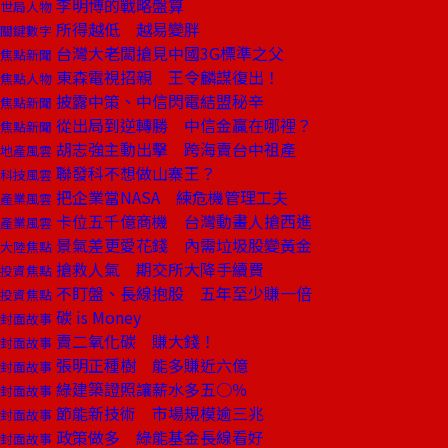
李明博的戰略盤算
世局人物
所得越低 越易變胖
關鍵數字
台灣大老闆搶見中國3G標準之父
焦點新聞
東森電視招親 王令麟謀復出！
焦點人物
披露中策、中信閃電結盟秘辛
焦點新聞
從出局到逆轉勝 中信金贏在哪裡？
焦點新聞
胡志強主動出擊 跨海賣台中祖產
地產風雲
聯發科不想做山寨王？
科技風雲
把企業當NASA 練危機管理工夫
產業風雲
卡位五千億商機 台灣動畫人搶西進
產業風雲
景氣差更愛花錢 內需垃圾股變黃金
大陸焦點
搶救人氣 期交所大降手續費
投資焦點
不盯盤、長線抱股 五年至少賺一倍
投資焦點
碳 is Money
封面故事
賣二氧化碳 賺大錢！
封面故事
張明正種樹 能多賺近六億
封面故事
綠建築證照讓薪水多五○％
封面故事
節能新技術 市場規模逾三兆
封面故事
政策做多 綠能基金長線看好
封面故事