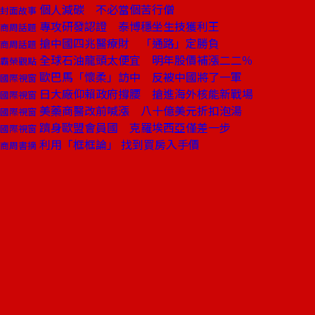
個人減碳 不必當個苦行僧
封面故事
專攻研發認證 泰博穩坐生技獲利王
商周話題
搶中國四兆醫療財 「通路」定勝負
商周話題
全球石油龍頭太便宜 明年股價補漲二二％
霸榮觀點
歐巴馬「懷柔」訪中 反被中國將了一軍
國際視窗
日大廠仰賴政府撐腰 搶進海外核能新戰場
國際視窗
美藥商醫改前喊漲 八十億美元折扣泡湯
國際視窗
躋身歐盟會員國 克羅埃西亞僅差一步
國際視窗
利用「框框論」 找到買房入手價
商周書摘