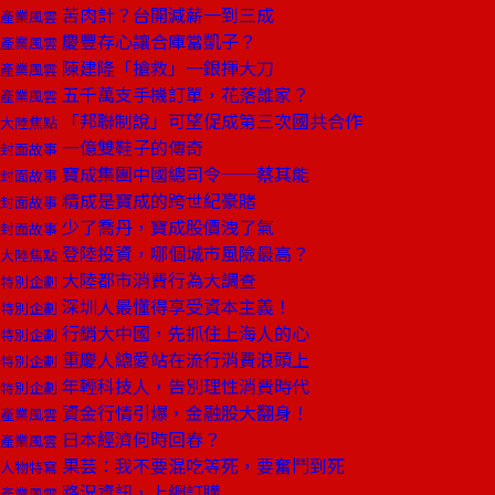
苦肉計？台開減薪一到三成
產業風雲
慶豐存心讓合庫當凱子？
產業風雲
陳建隆「搶救」一銀揮大刀
產業風雲
五千萬支手機訂單，花落誰家？
產業風雲
「邦聯制說」可望促成第三次國共合作
大陸焦點
一億雙鞋子的傳奇
封面故事
寶成集團中國總司令──蔡其能
封面故事
精成是寶成的跨世紀豪賭
封面故事
少了喬丹，寶成股價洩了氣
封面故事
登陸投資，哪個城市風險最高？
大陸焦點
大陸都市消費行為大調查
特別企劃
深圳人最懂得享受資本主義！
特別企劃
行銷大中國，先抓住上海人的心
特別企劃
重慶人總愛站在流行消費浪頭上
特別企劃
年輕科技人，告別理性消費時代
特別企劃
資金行情引爆，金融股大翻身！
產業風雲
日本經濟何時回春？
產業風雲
果芸：我不要混吃等死，要奮鬥到死
人物特寫
路況資訊，上網訂購
產業風雲