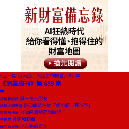
上一期
程天縱：大陸工作機會只剩5年
《商業周刊》第 689 期
與一億交朋友
總編輯的話
核四癥結在於「朝不朝、野不野」
創辦人聊天室
台灣經濟發展如賭場
商場自慢塾
斧頭和葫蘆
去梯言
小人物的自焚
陳文茜專欄