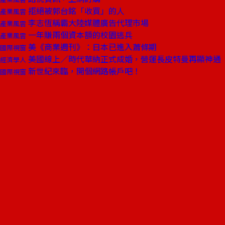
拒絕被郭台銘「收買」的人
產業風雲
李志恆稱霸大陸媒體廣告代理市場
產業風雲
一年賺兩個資本額的校園逃兵
產業風雲
美《商業週刊》：日本已進入蕭條期
國際視窗
美國線上／時代華納正式成婚，營運長皮特曼再顯神通
經濟學人
新世紀來臨，開個網路帳戶吧！
國際視窗