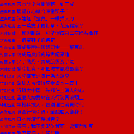
苦肉計？台開減薪一到三成
產業風雲
慶豐存心讓合庫當凱子？
產業風雲
陳建隆「搶救」一銀揮大刀
產業風雲
五千萬支手機訂單，花落誰家？
產業風雲
「邦聯制說」可望促成第三次國共合作
大陸焦點
一億雙鞋子的傳奇
封面故事
寶成集團中國總司令──蔡其能
封面故事
精成是寶成的跨世紀豪賭
封面故事
少了喬丹，寶成股價洩了氣
封面故事
登陸投資，哪個城市風險最高？
大陸焦點
大陸都市消費行為大調查
特別企劃
深圳人最懂得享受資本主義！
特別企劃
行銷大中國，先抓住上海人的心
特別企劃
重慶人總愛站在流行消費浪頭上
特別企劃
年輕科技人，告別理性消費時代
特別企劃
資金行情引爆，金融股大翻身！
產業風雲
日本經濟何時回春？
產業風雲
果芸：我不要混吃等死，要奮鬥到死
人物特寫
路況資訊，上網訂購
產業風雲