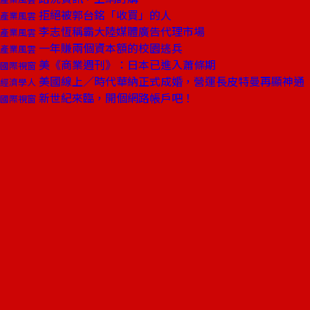
拒絕被郭台銘「收買」的人
產業風雲
李志恆稱霸大陸媒體廣告代理市場
產業風雲
一年賺兩個資本額的校園逃兵
產業風雲
美《商業週刊》：日本已進入蕭條期
國際視窗
美國線上／時代華納正式成婚，營運長皮特曼再顯神通
經濟學人
新世紀來臨，開個網路帳戶吧！
國際視窗