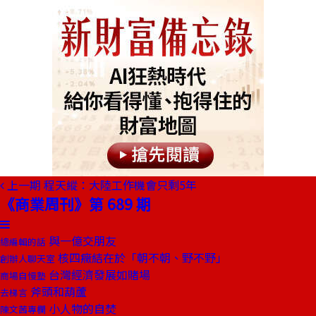
上一期
程天縱：大陸工作機會只剩5年
《商業周刊》第 689 期
與一億交朋友
總編輯的話
核四癥結在於「朝不朝、野不野」
創辦人聊天室
台灣經濟發展如賭場
商場自慢塾
斧頭和葫蘆
去梯言
小人物的自焚
陳文茜專欄