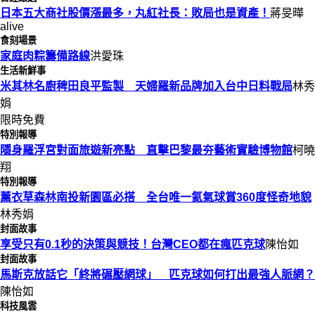
日本五大商社股價漲最多，丸紅社長：敗局也是資產！
蔣旻曄
alive
食刻場景
家庭肉粽籌備路線
洪愛珠
生活新鮮事
米其林名廚稗田良平監製 天婦羅新品牌加入台中日料戰局
林秀
娟
限時免費
特別報導
隱身羅浮宮對面旅遊新亮點 直擊巴黎最夯藝術實驗博物館
柯曉
翔
特別報導
薰衣草森林南投新園區必搭 全台唯一氦氣球賞360度怪奇地貌
林秀娟
封面故事
享受只有0.1秒的決策與競技！台灣CEO都在瘋匹克球
陳怡如
封面故事
馬斯克放話它「終將碾壓網球」 匹克球如何打出最強人脈網？
陳怡如
科技風雲