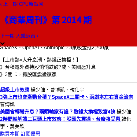
上一期
CPU新戰國
本期目錄
預覽文章
《商業周刊》第 2014 期
商業周刊第2014期
出刊日期：2026-06-18
下一期
大錢返台
超級上市效應
SpaceX、OpenAI、Anthropic，3家吸金抵2,700家
【上市熱×大升息潮，熱錢正換檔！】
》台積電外資持股悄悄跌破7成、美國恐升息
》3關卡，抓股匯震盪贏家
超級上市效應
楊少強、曹博凱、韓化宇
3強上市也會牽動台積？SpaceX三關卡、兩劇本左右資金流向
曹博凱
美國會轉彎升息？兩類輸家有誰？熱錢大換檔致富4訣
楊少強
2時間軸解讀三巨頭上市效應：股匯先震盪、台廠將受惠
韓化
宇、吳美欣
購買本期
訂閱優惠