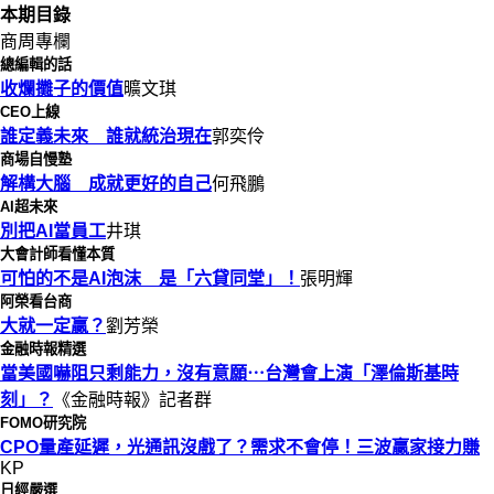
本期目錄
商周專欄
總編輯的話
收爛攤子的價值
曠文琪
CEO上線
誰定義未來 誰就統治現在
郭奕伶
商場自慢塾
解構大腦 成就更好的自己
何飛鵬
AI超未來
別把AI當員工
井琪
大會計師看懂本質
可怕的不是AI泡沫 是「六貸同堂」！
張明輝
阿榮看台商
大就一定贏？
劉芳榮
金融時報精選
當美國嚇阻只剩能力，沒有意願⋯台灣會上演「澤倫斯基時
刻」？
《金融時報》記者群
FOMO研究院
CPO量產延遲，光通訊沒戲了？需求不會停！三波贏家接力賺
KP
日經嚴選