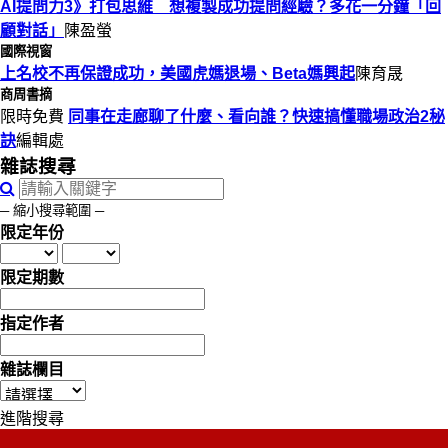
AI提問力3》打包思維 想複製成功提問經驗？多花一分鐘「回
顧對話」
陳盈螢
國際視窗
上名校不再保證成功，美國虎媽退場、Beta媽興起
陳育晟
商周書摘
限時免費
同事在走廊聊了什麼、看向誰？快速搞懂職場政治2秘
訣
編輯處
雜誌搜尋
─ 縮小搜尋範圍 ─
限定年份
限定期數
指定作者
雜誌欄目
進階搜尋