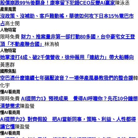
股價崩跌99％後翻身！康寧留下犯錯CEO反變AI贏家
陳泳丞
產業風雲
沒政策、沒補助、客戶難動搖，華德如何攻下日本15％電巴市
占
高士閔
人物特寫
限時免費
財力、推案量非第一卻打動80多國，台中豪宅女王登
頂「不動產聯合國」
林洧楨
人物特寫
她掌渣打4成、破2千億營收，徐仲薇用「連結力」帶大船轉向
黃惠群
國際焦點
空巴憑什麼連續七年碾壓波音？一場停產風暴教我們的整合課
韓
化宇
懂AI看商周
限時免費
AI提問力1》預視成果 覺得AI呼嚨你？先花10分鐘想
清楚需求
陳盈螢
懂AI看商周
AI提問力2》對齊假設 把AI當新同事，策略、利益、人性都得
讓它懂
陳盈螢
懂AI看商周