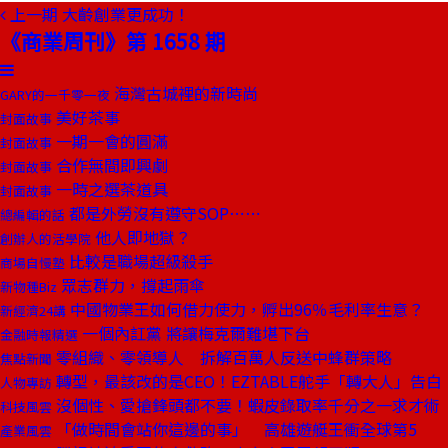
上一期
大齡創業更成功！
《商業周刊》第 1658 期
海灣古城裡的新時尚
GARY的一千零一夜
美好茶事
封面故事
一期一會的圓滿
封面故事
合作無間即興劇
封面故事
一時之選茶道具
封面故事
都是外勞沒有遵守SOP⋯⋯
總編輯的話
他人即地獄？
創辦人的活學院
比較是職場超級殺手
商場自慢塾
眾志群力，撐起雨傘
新物種Biz
中國物業王如何借力使力，孵出96％毛利率生意？
新經濟24講
一個內訌黨 將讓梅克爾難堪下台
金融時報精選
零組織、零領導人 拆解百萬人反送中蜂群策略
焦點新聞
轉型，最該改的是CEO！EZTABLE舵手「轉大人」告白
人物專訪
沒個性、愛搶鋒頭都不要！蝦皮錄取率千分之一求才術
科技風雲
「做時間會站你這邊的事」 高雄遊艇王衝全球第5
產業風雲