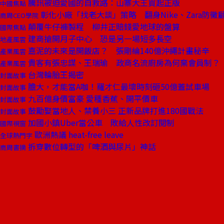
騰訊被迫愛國的自救路：山寨大王買起正版
中國焦點
彰化小廠「找老大談」策略 翻身Nike、Zara防黴
商周CEO學院
顛覆牛仔褲製程 柳井正賠錢愛地球的盤算
國際焦點
建商搶開月子中心 恐是另一場短多長空
地產風雲
嘉泥的未來是開飯店？ 張剛綸140億沖繩計畫秘辛
產業風雲
貴客有張忠謀、王瑞瑜 政商名流廚房為何棄會員制？
產業風雲
台灣輪胎王揭密
封面故事
膽大，才能當A咖！羅才仁最壞時刻砸50億蓋試車場
封面故事
九百億身價富豪 愛種香蕉、開平價車
封面故事
鼓勵娶當地人、禁養小三 正新品牌打進180國戰法
封面故事
加國小鎮Uber當公車 敗給人性改訂閱制
國際視窗
歐洲熱議 heat-free leave
全球熱門字
拆穿數位轉型的「啤酒與尿片」神話
商周書摘