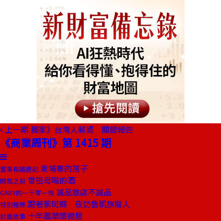
上一期
獨家》台灣人薪資 關鍵報告
《商業周刊》第 1415 期
柬埔寨的孩子
董事長嬉遊記
曾祖母喝的酒
開瓶之前
誠品旅店不誠品
GARY的一千零一夜
跟著紫斑蝶 夜訪魯凱族獵人
特別報導
十年風華懷德居
封面故事