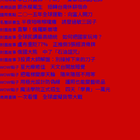
節水模範生 扭轉台南休耕宿命
商周話題
二○一五年全球運動：向富人開刀
國際焦點
半夜哈啾喉嚨癢 誘發過敏三因子
名醫談養生
直擊！俄羅斯崩壞
封面故事
全球民調最高總統 如何把國家玩垮？
封面故事
盧布重貶77% 正推倒5張經濟骨牌
封面故事
俄國大熊 中了「石油詛咒」
封面故事
3投資大師解盤：別接掉下來的刀子
封面故事
星光療癒佳 天文台開放睡覺
WOW!點子
把電梯變摩天輪 隨來隨搭不用等
WOW!點子
用極光設計防偽線 護照也能變藝術品
WOW!點子
魔法學院正式招生 四天「學費」一萬元
WOW!點子
一次看懂 全球虛擬貨幣大戰
商周書摘