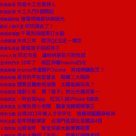
我是木工也是詩人
封面故事
木工入門5個問題
封面故事
連電視機都快被搶光
總編輯的話
做功課去了！
創辦人聊天室
千萬別用陸軍打水戰
商場自慢塾
未來三年 歐洲QE注定一場空
大師開講
變成殺手前的孩子
教養私房話
同志市長 讓柏林窮到只剩性感
View人物
10年了 南亞海嘯trauma仍在
全球熱門字
momo市值勝PChome 將成網購股王？
焦點新聞
最夯的平衡型基金 暗藏三大陷阱
焦點新聞
體質差難敵低油價 太陽能廠玩完？
科技風雲
連虧七年 兩「傻子」熬出光通訊第一
科技風雲
一款台製App 紅到入鏡iPhone 6廣告
科技風雲
台灣負債小老闆 翻身淘寶眼線筆王
產業風雲
台灣2015年後人才赤字化 借鏡德國翻身秘訣
特別企劃
搶年輕創業家 台灣門檻卻比星國高4倍
特別企劃
台裔青年 奪全球最大創業賽冠軍
人物特寫
準台大醫師「不乖」 變暴紅網路老師
人物特寫