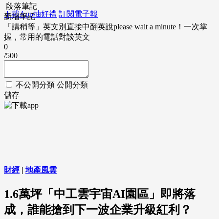
段落筆記
下載App抽好禮
訂閱電子報
新增筆記
「請稍等」英文別直接中翻英說please wait a minute！一次掌
握，常用的電話對談英文
0
/500
不公開分類
公開分類
儲存
財經
|
地產風雲
1.6萬坪「中工雲宇宙AI園區」即將落
成，誰能搶到下一波企業升級紅利？