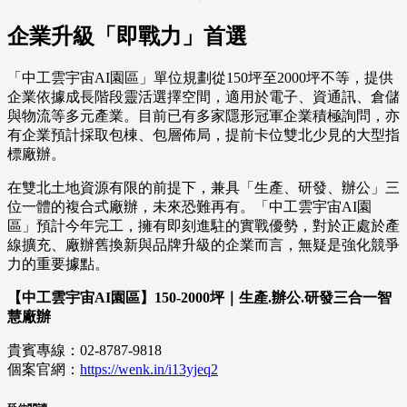
企業升級「即戰力」首選
「中工雲宇宙AI園區」單位規劃從150坪至2000坪不等，提供
企業依據成長階段靈活選擇空間，適用於電子、資通訊、倉儲
與物流等多元產業。目前已有多家隱形冠軍企業積極詢問，亦
有企業預計採取包棟、包層佈局，提前卡位雙北少見的大型指
標廠辦。
在雙北土地資源有限的前提下，兼具「生產、研發、辦公」三
位一體的複合式廠辦，未來恐難再有。「中工雲宇宙AI園
區」預計今年完工，擁有即刻進駐的實戰優勢，對於正處於產
線擴充、廠辦舊換新與品牌升級的企業而言，無疑是強化競爭
力的重要據點。
【中工雲宇宙AI園區】150-2000坪｜生產.辦公.研發三合一智
慧廠辦
貴賓專線：02-8787-9818
個案官網：
https://wenk.in/i13yjeq2