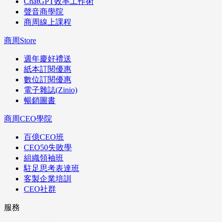
ChatGPT效率工作術
聲音商學院
商周線上課程
商周Store
週年慶好禮送
紙本訂閱優惠
數位訂閱優惠
電子雜誌(Zinio)
暢銷圖書
商周CEO學院
百億CEO班
CEO50失敗學
組織領袖班
駐足思考表達班
客製企業培訓
CEO社群
服務