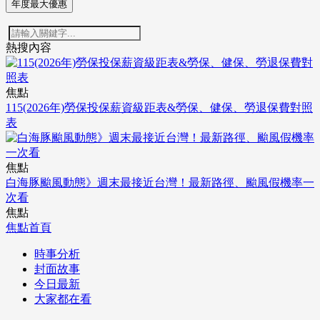
年度最大優惠
熱搜內容
焦點
115(2026年)勞保投保薪資級距表&勞保、健保、勞退保費對照
表
焦點
白海豚颱風動態》週末最接近台灣！最新路徑、颱風假機率一
次看
焦點
焦點首頁
時事分析
封面故事
今日最新
大家都在看