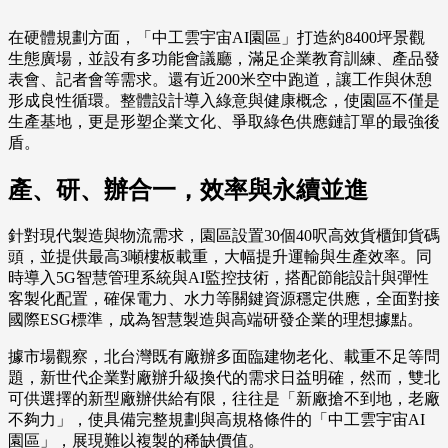
在硬體規劃方面，「中工雲宇宙AI園區」打造約8400坪景觀
生態廣場，並設有多功能會議廳，滿足企業教育訓練、產品發
表會、記者會等需求。還有近200米空中跑道，讓工作與休憩
形成良性循環。整體設計導入綠意與健康概念，使園區不僅是
生產基地，更是形塑企業文化、爭取綠色供應鏈訂單的最強後
盾。
產、研、辦合一，效率與永續並進
針對現代製造與物流需求，園區設置30個40呎高效貨櫃卸貨碼
頭，並提供最高3噸樓板載重，大幅提升運輸與生產效率。同
時導入5G智慧管理系統與AI監控技術，搭配節能設計與彈性
客製化配置，確保電力、水力等關鍵資源穩定供應，全面對接
國際ESG標準，成為智慧製造與高端研發企業的理想據點。
據市場觀察，北台灣既有廠辦多面臨建物老化、載重不足等問
題，新世代企業對廠辦升級換代的需求日益明確，然而，雙北
可供選擇的新型廠辦供給有限，往往是「新廠搶不到地，老廠
不夠力」，使具備完整規劃與高規格條件的「中工雲宇宙AI
園區」，展現難以複製的稀缺價值。