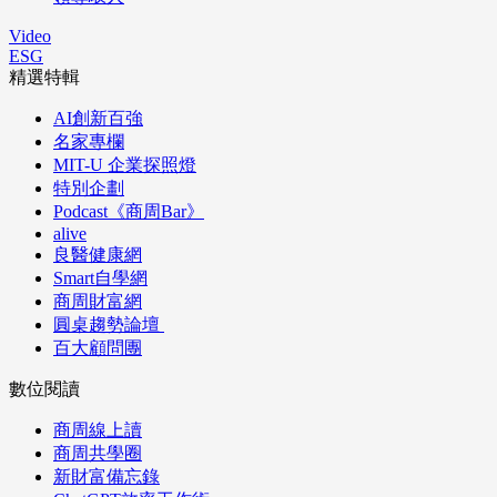
Video
ESG
精選特輯
AI創新百強
名家專欄
MIT-U 企業探照燈
特別企劃
Podcast《商周Bar》
alive
良醫健康網
Smart自學網
商周財富網
圓桌趨勢論壇
百大顧問團
數位閱讀
商周線上讀
商周共學圈
新財富備忘錄