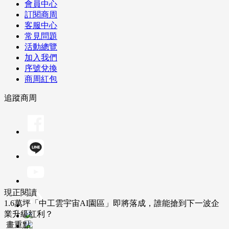
會員中心
訂閱商周
客服中心
常見問題
活動總覽
加入我們
序號兌換
商周紅包
追蹤商周
現正閱讀
1.6萬坪「中工雲宇宙AI園區」即將落成，誰能搶到下一波企
業升級紅利？
畫重點