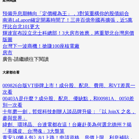
延伸閱讀
預備升息期轉向「定價權為王」，3對策重構你的股債組合
南港LaLaport確定開幕時間了！三井百億帝國再擴張，近5萬
坪比台北101更大
輝達宣布設立北士科總部！3大房市效應，將重塑北台灣房價
版圖
台灣下一波商機！搶賺100座核電廠
房市
廣告-請繼續往下閱讀
大家都在看
009826台版VT掛牌上市！成分股、配息、費用、和VT差異一
次看
00403A是什麼？成分股、配息、優缺點，和00981A、0050差
別一次看
十年磨一劍，哲煜科技創辦人談品牌升級：「以 JoinX 之名，
參與世界」
緯創、環球晶、台達電都在這！台廠赴美為何選北德州？揭
「美國皮、台灣魂」3大盤算
青安3.0懶人包》8/1上路！申請資格、房價上限、利息補貼，