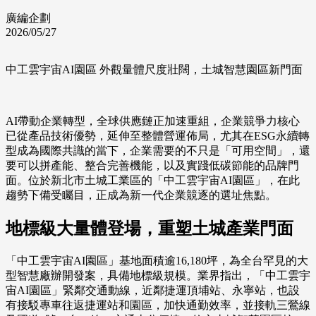
廣編企劃
2026/05/27
中工雲宇宙AI園區 外觀量體尺度壯闊，土城智慧園區新門面
AI帶動企業轉型，全球供應鏈正加速重組，企業競爭力核心
已從產品技術優勢，延伸至整體營運佈局，尤其在ESG永續轉
型成為國際共識的當下，企業需要的不只是「可用空間」，還
要可以拼產能、整合完善機能，以及實踐低碳節能的品牌門
面。位於新北市土城工業區的「中工雲宇宙AI園區」，在此
趨勢下備受矚目，正成為新一代企業競逐的選址焦點。
地標級大量體登場，重塑土城產業門面
「中工雲宇宙AI園區」基地面積逾16,180坪，為全台罕見的大
型智慧廠辦開發案，具備地標級規模。業界指出，「中工雲宇
宙AI園區」緊鄰交通動線，近鄰捷運頂埔站、永寧站，也設
有接駁專車往返捷運站和園區，加快通勤效率，並接軌三鶯線