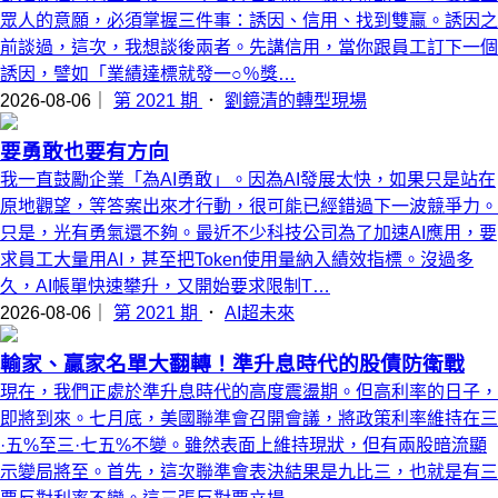
眾人的意願，必須掌握三件事：誘因、信用、找到雙贏。誘因之
前談過，這次，我想談後兩者。先講信用，當你跟員工訂下一個
誘因，譬如「業績達標就發一○％獎…
2026-08-06｜
第 2021 期
．
劉鏡清的轉型現場
要勇敢也要有方向
我一直鼓勵企業「為AI勇敢」。因為AI發展太快，如果只是站在
原地觀望，等答案出來才行動，很可能已經錯過下一波競爭力。
只是，光有勇氣還不夠。最近不少科技公司為了加速AI應用，要
求員工大量用AI，甚至把Token使用量納入績效指標。沒過多
久，AI帳單快速攀升，又開始要求限制T…
2026-08-06｜
第 2021 期
．
AI超未來
輸家、贏家名單大翻轉！準升息時代的股債防衛戰
現在，我們正處於準升息時代的高度震盪期。但高利率的日子，
即將到來。七月底，美國聯準會召開會議，將政策利率維持在三
·五%至三·七五%不變。雖然表面上維持現狀，但有兩股暗流顯
示變局將至。首先，這次聯準會表決結果是九比三，也就是有三