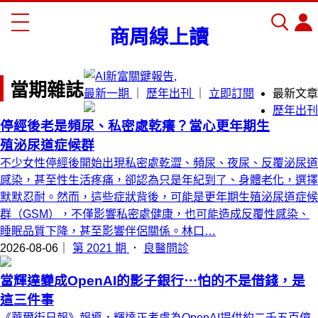
商周線上讀
商周線上讀
為您收藏知識、趨勢、新觀念
會員登入
立即訂閱
當期雜誌
最新一期
｜
歷年出刊
｜
立即訂閱
最新文章
歷年出刊
停經後老是頻尿、私密處乾癢？當心更年期生
殖泌尿道症候群
不少女性停經後開始出現私密處乾澀、頻尿、夜尿、反覆泌尿道
感染，甚至性生活疼痛，卻認為只是年紀到了、身體老化，選擇
默默忍耐。然而，這些症狀背後，可能是更年期生殖泌尿道症候
群（GSM），不僅影響私密處健康，也可能造成反覆性感染、
睡眠品質下降，甚至影響伴侶關係。林口…
2026-08-06｜
第 2021 期
．
良醫問診
當輝達變成OpenAI的影子銀行⋯怕的不是借錢，是
這三件事
《華爾街日報》報導，輝達正考慮為OpenAI提供約二千五百億