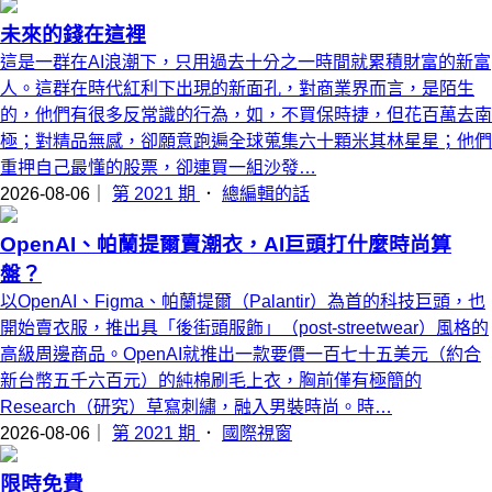
未來的錢在這裡
這是一群在AI浪潮下，只用過去十分之一時間就累積財富的新富
人。這群在時代紅利下出現的新面孔，對商業界而言，是陌生
的，他們有很多反常識的行為，如，不買保時捷，但花百萬去南
極；對精品無感，卻願意跑遍全球蒐集六十顆米其林星星；他們
重押自己最懂的股票，卻連買一組沙發…
2026-08-06｜
第 2021 期
．
總編輯的話
OpenAI、帕蘭提爾賣潮衣，AI巨頭打什麼時尚算
盤？
以OpenAI、Figma、帕蘭提爾（Palantir）為首的科技巨頭，也
開始賣衣服，推出具「後街頭服飾」（post-streetwear）風格的
高級周邊商品。OpenAI就推出一款要價一百七十五美元（約合
新台幣五千六百元）的純棉刷毛上衣，胸前僅有極簡的
Research（研究）草寫刺繡，融入男裝時尚。時…
2026-08-06｜
第 2021 期
．
國際視窗
限時免費