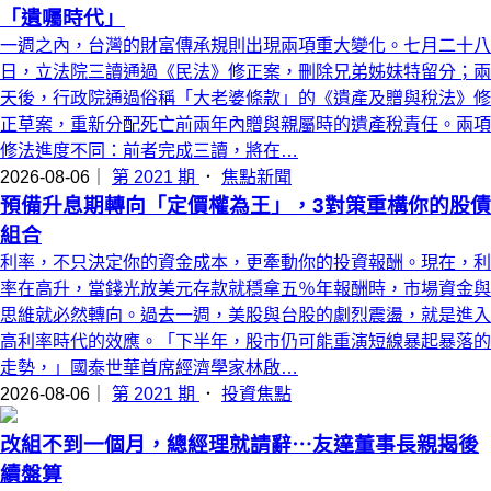
「遺囑時代」
一週之內，台灣的財富傳承規則出現兩項重大變化。七月二十八
日，立法院三讀通過《民法》修正案，刪除兄弟姊妹特留分；兩
天後，行政院通過俗稱「大老婆條款」的《遺產及贈與稅法》修
正草案，重新分配死亡前兩年內贈與親屬時的遺產稅責任。兩項
修法進度不同：前者完成三讀，將在…
2026-08-06｜
第 2021 期
．
焦點新聞
預備升息期轉向「定價權為王」，3對策重構你的股債
組合
利率，不只決定你的資金成本，更牽動你的投資報酬。現在，利
率在高升，當錢光放美元存款就穩拿五％年報酬時，市場資金與
思維就必然轉向。過去一週，美股與台股的劇烈震盪，就是進入
高利率時代的效應。「下半年，股市仍可能重演短線暴起暴落的
走勢，」國泰世華首席經濟學家林啟…
2026-08-06｜
第 2021 期
．
投資焦點
改組不到一個月，總經理就請辭⋯友達董事長親揭後
續盤算