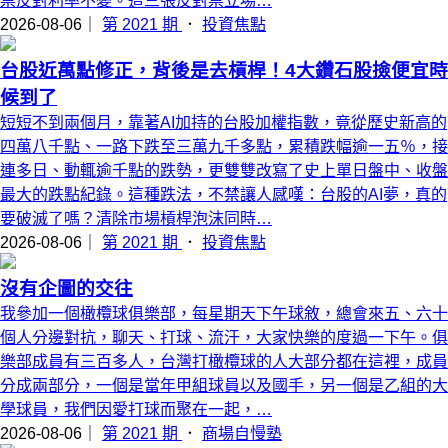
票反對利率不變。這三張反對票立場…
2026-08-06｜
第 2021 期
．
投資焦點
台股近萬點修正，背後是去槓桿！4大鑽石股撿便宜時
候到了
短短不到兩個月，靠著AI加持的台股加權指數，竟從歷史新高的
四萬八千點、一路下跌至三萬九千多點，累積跌幅逾一五％，接
連多日、動輒逾千點的跌勢，更雙雙改寫了史上單日盤中、收盤
最大的跌點紀錄。這種跌法，不禁讓人感嘆：台股的AI夢，真的
要破滅了嗎？清除市場槓桿泡沫同時…
2026-08-06｜
第 2021 期
．
投資焦點
沒有企圖的交往
我參加一個橄欖球俱樂部，每星期天下午球敘，總會來五、六十
個人分邊對抗，聊天、打球、流汗，大家快樂的度過一下午。俱
樂部成員有三百多人，台灣打橄欖球的人大部分都在這裡，成員
分成兩部分，一個是當年甲組球員以及國手，另一個是乙組的大
學球員，我們因愛打球而聚在一起，…
2026-08-06｜
第 2021 期
．
商場自慢塾