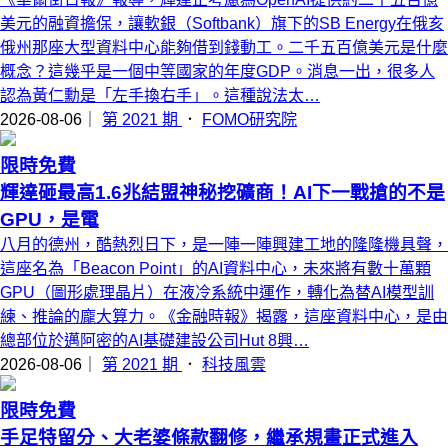
美元的融資擔保，讓軟銀（Softbank）旗下的SB Energy在俄亥
俄州那座大型資料中心能夠借到錢動工。二千五百億美元是什麼
概念？這幾乎是一個中等國家的年度GDP。消息一出，很多人
認為黃仁勳是「左手換右手」。這種說法太…
2026-08-06｜
第 2021 期
．
FOMO研究院
限時免費
輝達砸最高1.6兆結盟神秘挖礦商！AI下一戰搶的不是
GPU，是電
八月的德州，酷熱烈日下，是一陣一陣興建工地的隆隆機具聲，
這座名為「Beacon Point」的AI資料中心，未來將有數十萬顆
GPU（圖形處理晶片）在液冷系統中運作，轉化為替AI模型訓
練、推論的龐大算力。《金融時報》揭露，這座資料中心，是由
總部位於邁阿密的AI基礎建設公司Hut 8興…
2026-08-06｜
第 2021 期
．
科技風雲
限時免費
手足特留分、大老婆條款翻修，繼承規畫正式進入