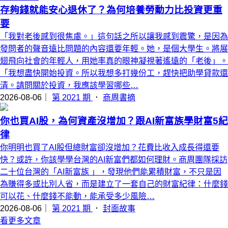
存夠錢就能安心退休了？為何培養勞動力比投資更重
要
「我對老後感到很焦慮。」這句話之所以讓我感到震驚，是因為
發問者的聲音遠比問題的內容還要年輕。她，是個大學生。將展
翅飛向社會的年輕人，用她率真的眼神凝視著遙遠的「老後」。
「我想盡快開始投資。所以我想多打幾份工，趕快把助學貸款還
清。請問關於投資，我應該學習哪些…
2026-08-06｜
第 2021 期
．
商周書摘
你也買AI股，為何資產沒增加？跟AI新富族學財富5紀
律
你明明也買了AI股但總財富卻沒增加？花費比收入成長得還要
快？或許，你該學學台灣的AI新富們都如何理財。商周團隊採訪
二十位台灣的「AI新富族 」，發現他們能累積財富，不只是因
為賺得多或比別人省，而是建立了一套自己的財富紀律：什麼錢
可以花、什麼錢不能動，能承受多少風險…
2026-08-06｜
第 2021 期
．
封面故事
看更多文章