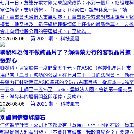
七月一日，友達光電才剛完成組織改造；不到一個月，總經理柯
富仁請辭，業界錯愕。「Frank（柯富仁）說想休息一陣子請
辭，董事會也通過人事異動案，」董事長彭双浪對商周說明。緊
接著，他又提及，新任總經理張博儀上任後的最新盤算。「友達
會走向類控股公司的營運模式。」至於為…
2026-08-06｜
第 2021 期
．
科技風雲
聯發科為何不做純晶片了？解碼蔡力行的客製晶片擴
張野心
聯發科，這家股價一度問鼎五千元、在ASIC（客製化晶片）市
場已有「二哥」態勢的公司。在七月三十一日的法說會上，執行
長蔡力行針對明年ASIC業務的全球市占率目標，從原本一○％至
一五％，上調至一五％至二○％，震撼法人圈。會後第一個交易
日，聯發科的股價開盤即漲停，反應市…
2026-08-06｜
第 2021 期
．
科技風雲
別讓同情變絆腳石
任何轉型計畫，公司上下都要有「意願」，但，困難在於，員工
都是從個人利益出發，「不會升官調薪，我幹嘛配合？」要建立