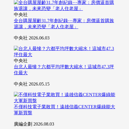
中央社
全台購屋屋齡31.7年創紀錄⋯專家：房價逼首購族
退讓，未來恐變「老人住老屋」
中央社
2026.06.03
中央社
台北人最慘？六都平均坪數大縮水！這城市47.3坪
住最大
中央社
2026.05.15
不僅科技電子業敢買！遠雄信義CENTER爆綠能大
軍新買盤
廣編企劃
2026.08.03