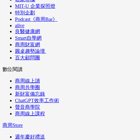
MIT-U 企業探照燈
特別企劃
Podcast《商周Bar》
alive
良醫健康網
Smart自學網
商周財富網
圓桌趨勢論壇
百大顧問團
數位閱讀
商周線上讀
商周共學圈
新財富備忘錄
ChatGPT效率工作術
聲音商學院
商周線上課程
商周Store
週年慶好禮送