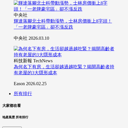
中央社
輝達落腳北士科帶動漲勢，士林房價衝上8字頭！
「一老牌豪宅區」卻不漲反跌
中央社
2026.03.10
科技新報 TechNews
為何名下有房，生活卻越過越吃緊？揭開高齡者持
有老屋的3大隱形成本
Eason
2026.02.25
所有排行
大家都在看
地產風雲 所有排行