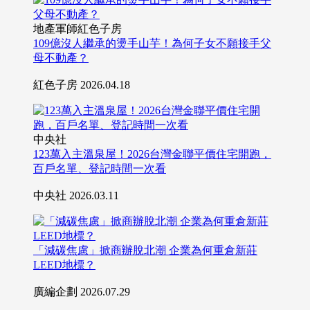
地產軍師紅色子房
109億沒人繼承的燙手山芋！為何子女不願接手父
母不動產？
紅色子房
2026.04.18
中央社
123萬入主溫泉屋！2026台灣金聯平價住宅開跑，
百戶名單、登記時間一次看
中央社
2026.03.11
「減碳焦慮」掀商辦脫北潮 企業為何重倉新莊
LEED地標？
廣編企劃
2026.07.29