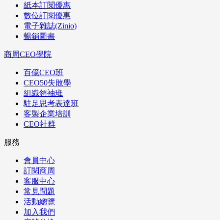
紙本訂閱優惠
數位訂閱優惠
電子雜誌(Zinio)
暢銷圖書
商周CEO學院
百億CEO班
CEO50失敗學
組織領袖班
駐足思考表達班
客製企業培訓
CEO社群
服務
會員中心
訂閱商周
客服中心
常見問題
活動總覽
加入我們