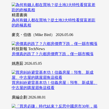
精選書摘
為何有錢人都在買地？從土地3大特性看貧富差距
的終極真相
麥克・伯德（Mike Bird）
2026.05.06
科技新報 TechNews
房價真的跌了？六都房價齊下跌，僅一縣市獨漲
姚惠茹
2026.05.05
買房糾紛避雷基本功！信義房屋：預售、新成屋、
中古屋的購屋眉角這樣看
廣編企劃
2026.08.01