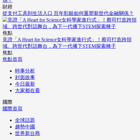
財經
從支付工具到生活入口 百年彰銀如何重塑新世代金融關係？
焦點
見證「A Heart for Science女科學家進行式」！蔡司打造跨領
域、跨世代對話舞台，為下一代播下STEM探索種子
焦點
焦點首頁
時事分析
封面故事
今日最新
大家都在看
國際
國際首頁
全球話題
趨勢中國
世界新台商