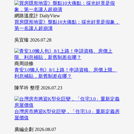
網路溫度計 DailyView
買房隱形地雷》盤點10大痛點：採光好竟是假象，
第一名讓人超崩潰
吳宜臻
2026.07.28
商周頭條
青安3.0懶人包》8/1上路！申請資格、房價上限、
利息補貼，新舊制差在哪？
陳芊吟 整理
2026.07.23
台灣房市將迎K型化巨變，「住宅3.0」重新定義房
屋價值
廣編企劃
2026.08.07