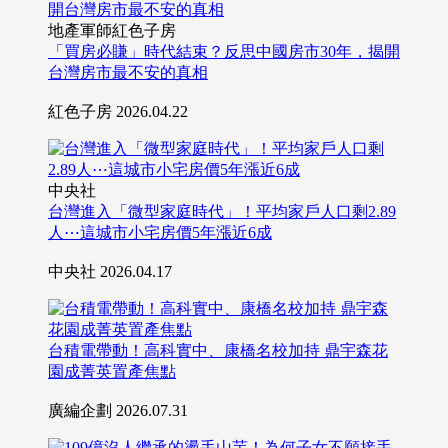
地產軍師紅色子房
「買房必賺」時代結束？反思中國房市30年，揭開
台灣房市最不安的真相
紅色子房
2026.04.22
中央社
台灣進入「微型家庭時代」！平均家戶人口剩2.89
人⋯這城市小宅房價5年漲近6成
中央社
2026.04.17
台積電帶動！高科實中、康橋名校加持 鼎宇森花
園成菁英置產焦點
廣編企劃
2026.07.31