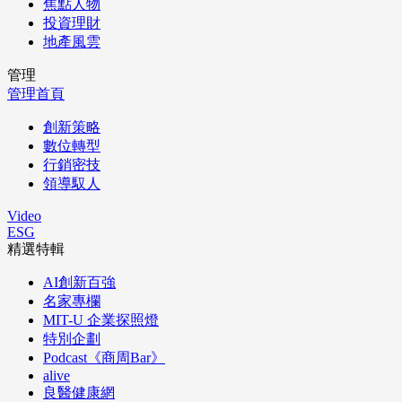
焦點人物
投資理財
地產風雲
管理
管理首頁
創新策略
數位轉型
行銷密技
領導馭人
Video
ESG
精選特輯
AI創新百強
名家專欄
MIT-U 企業探照燈
特別企劃
Podcast《商周Bar》
alive
良醫健康網