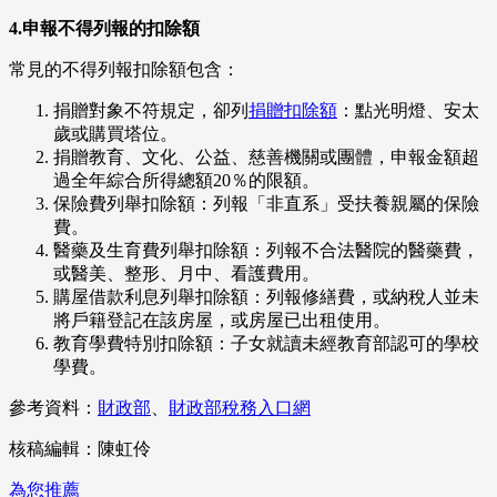
4.申報不得列報的扣除額
常見的不得列報扣除額包含：
捐贈對象不符規定，卻列
捐贈扣除額
：點光明燈、安太
歲或購買塔位。
捐贈教育、文化、公益、慈善機關或團體，申報金額超
過全年綜合所得總額20％的限額。
保險費列舉扣除額：列報「非直系」受扶養親屬的保險
費。
醫藥及生育費列舉扣除額：列報不合法醫院的醫藥費，
或醫美、整形、月中、看護費用。
購屋借款利息列舉扣除額：列報修繕費，或納稅人並未
將戶籍登記在該房屋，或房屋已出租使用。
教育學費特別扣除額：子女就讀未經教育部認可的學校
學費。
參考資料：
財政部
、
財政部稅務入口網
核稿編輯：陳虹伶
為您推薦