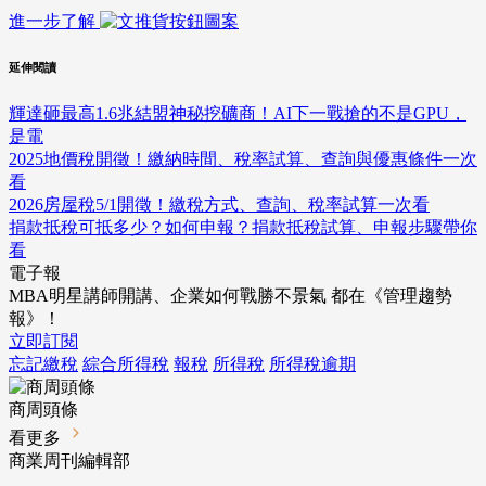
進一步了解
延伸閱讀
輝達砸最高1.6兆結盟神秘挖礦商！AI下一戰搶的不是GPU，
是電
2025地價稅開徵！繳納時間、稅率試算、查詢與優惠條件一次
看
2026房屋稅5/1開徵！繳稅方式、查詢、稅率試算一次看
捐款抵稅可抵多少？如何申報？捐款抵稅試算、申報步驟帶你
看
電子報
MBA明星講師開講、企業如何戰勝不景氣 都在《管理趨勢
報》！
立即訂閱
忘記繳稅
綜合所得稅
報稅
所得稅
所得稅逾期
商周頭條
看更多
商業周刊編輯部