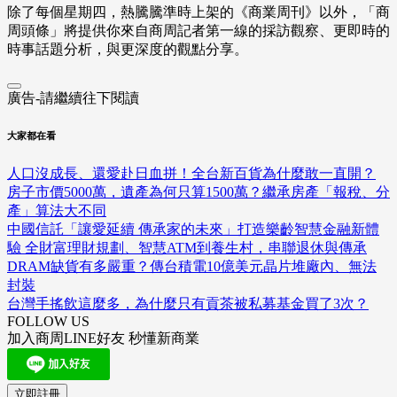
除了每個星期四，熱騰騰準時上架的《商業周刊》以外，「商
周頭條」將提供你來自商周記者第一線的採訪觀察、
更即時的
時事話題分析，與更深度的觀點分享。
廣告-請繼續往下閱讀
大家都在看
人口沒成長、還愛赴日血拼！全台新百貨為什麼敢一直開？
房子市價5000萬，遺產為何只算1500萬？繼承房產「報稅、分
產」算法大不同
中國信託「讓愛延續 傳承家的未來」打造樂齡智慧金融新體
驗 全財富理財規劃、智慧ATM到養生村，串聯退休與傳承
DRAM缺貨有多嚴重？傳台積電10億美元晶片堆廠內、無法
封裝
台灣手搖飲這麼多，為什麼只有貢茶被私募基金買了3次？
FOLLOW US
加入商周LINE好友 秒懂新商業
立即註冊