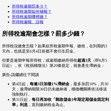
所得稅逾期罰多少？
所得稅逾期如何補報？
所得稅逾期哪裡繳？
所得稅漏報、誤報
所得稅逾期會怎樣？罰多少錢？
所得稅沒繳會怎樣？如果綜所稅逾期申報、繳稅，在到期的3
天內，也就是至6月4日前都不會衍生罰金。
但要是逾期申報所得稅，或逾期繳納所得稅
超過3天
（即6月5
日起），依《稅捐稽徵法》第20條規定，就會產生滯納金：
廣告-請繼續往下閱讀
第4日起，
每逾3日加徵1%滯納金
，最多加罰10%，共30
天；逾滯納期限30日仍未繳納者，稽徵機關將依法移送
強制執行。
第31日起，
每日再加收「郵政儲金1年期定期儲金固定利
率」利息
，直到繳納稅金為止。