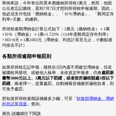
舉例來說，今年有位民眾本應繳納所得稅1萬元，然而，他因
公出差忘記繳稅，直到7月7日才想到所得稅申報逾期。因此，
他必須支付包括「應納稅金」、「10％滯納金」、「郵局定存
利率×天數」的總和。
所得稅逾期滯納金計算公式如下：1萬元（繳納稅金）＋1萬
×10％（滯納金）＋1萬×1.725%（114年度郵局定存年利率）
÷365×6天＝1萬1002元（滯納金、利息計算至元止，小數點後
均捨去不計）
各類所得逾期申報罰則
如果所得稅忘記申報，雖然在3日內還不用繳交滯納金，但若
被國稅局發現、或被他人檢舉，未依規定申報者，仍會
處罰新
臺幣3000元以上、3萬元以下罰鍰，或者按所漏稅額處3倍以下
罰鍰
。兩者擇一，從重處罰。自動補報並補繳所漏稅款者，則
可免予處罰。
想知道所得稅逾期該補繳多少錢，可至「
財政部滯納金、滯納
利息試算頁面
」查詢。
廣告-請繼續往下閱讀