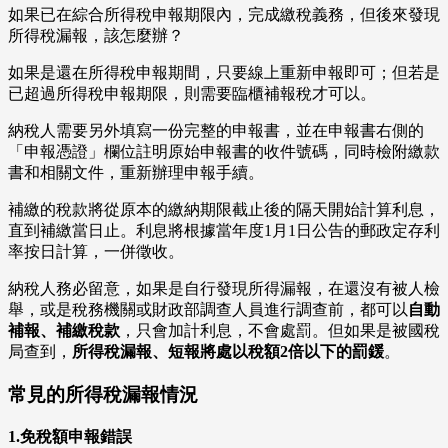
如果已在綜合所得稅申報期限內，完成繳稅義務，但後來發現
所得稅漏報，該怎麼辦？
如果是還在所得稅申報期間，只要線上重新申報即可；但若是
已超過所得稅申報期限，則需要臨櫃補報稅才可以。
納稅人需要另外填寫一份完整的申報書，並在申報書右側的
「申報憑證」欄位註明原始申報書的收件號碼，同時檢附繳款
書和相關文件，重新辦理申報手續。
補繳的稅款將從原本的繳納期限截止後的隔天開始計算利息，
直到補繳當日止。利息將根據當年度1月1日公告的郵政定存利
率按日計算，一併徵收。
納稅人務必留意，如果是自行發現所得漏報，在還沒有被人檢
舉，或是稅務機關或財政部調查人員進行調查前，都可以
自動
補報、補繳稅款
，只會加計利息，不會處罰。但如果是被國稅
局查到，
所得稅漏報、短報將處以稅額2倍以下的罰鍰
。
常見的所得稅漏報情況
1.免稅額申報錯誤