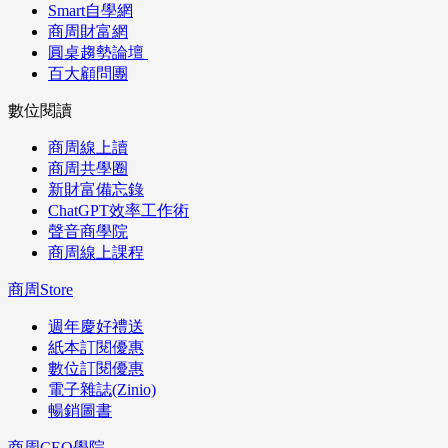
Smart自學網
商周財富網
圓桌趨勢論壇
百大顧問團
數位閱讀
商周線上讀
商周共學圈
新財富備忘錄
ChatGPT效率工作術
聲音商學院
商周線上課程
商周Store
週年慶好禮送
紙本訂閱優惠
數位訂閱優惠
電子雜誌(Zinio)
暢銷圖書
商周CEO學院