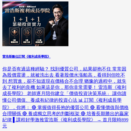
雷浩斯數位訂閱《複利成長學院》
你是否有過這種經驗？ 找到優質公司，結果卻抱不住 常常因
為股價震盪，就被洗出去 看著股價水漲船高，看得到但吃不
到 想買進，卻不知道現在價格合不合理 猶豫的過程中，就失
去了複利的良機 如果這是你，那你非常需要！ 雷浩斯《複利
成長學院》 老師逐月陪你建立「價值投資決策系統」 讓你讀
懂公司價值、養成有紀律的投資心法 📊 訂閱《複利成長學
院》，你將： 🔴 掌握值得長抱的優質公司 🔴 看懂價值與價格
合理關係 🔴 養成獨立思考的判斷框架 🔴 培養長期勝出的贏家
紀律 ▌課程好學激推雷浩斯《複利成長學院》 → 首月限時899
元