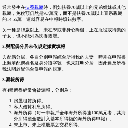
通常發生在
扶養親屬
時，例如扶養70歲以上的兄弟姐妹或其他
親屬，免稅額仍然是9.7萬元，而不是扶養70歲以上直系親屬
的14.55萬，這就容易在申報時填錯數字。
另一種是18歲以上、未在學或非身心障礙，正在服役或待業的
子女，也不能列為扶養親屬。
2.與配偶分居未依規定據實填報
與配偶分居、各自分別申報綜合所得稅的夫妻，時常在申報書
上漏填配偶姓名及身分證字號，也未註明分居，因此違反所得
稅法關於配偶合併申報的規定。
3.漏報所得
有4種所得經常會被漏報，分別為：
房屋租賃所得。
私人借貸利息所得。
海外所得（每一申報戶全年海外所得達100萬元者，其海
外所得應全數計入基本所得額的海外所得申報）。
未上市、未上櫃股票之交易所得。