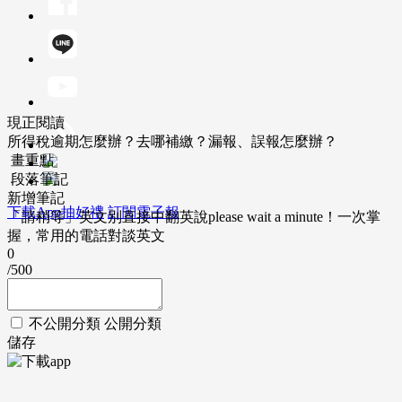
現正閱讀
所得稅逾期怎麼辦？去哪補繳？漏報、誤報怎麼辦？
畫重點
段落筆記
新增筆記
下載App抽好禮
訂閱電子報
「請稍等」英文別直接中翻英說please wait a minute！一次掌
握，常用的電話對談英文
0
/500
不公開分類
公開分類
儲存