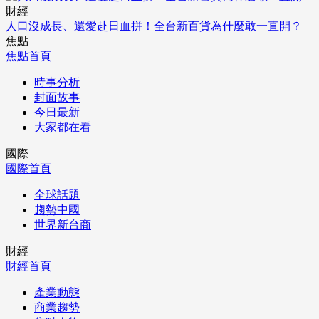
財經
人口沒成長、還愛赴日血拼！全台新百貨為什麼敢一直開？
焦點
焦點首頁
時事分析
封面故事
今日最新
大家都在看
國際
國際首頁
全球話題
趨勢中國
世界新台商
財經
財經首頁
產業動態
商業趨勢