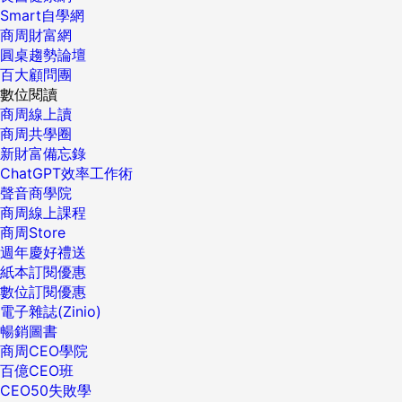
Smart自學網
商周財富網
圓桌趨勢論壇
百大顧問團
數位閱讀
商周線上讀
商周共學圈
新財富備忘錄
ChatGPT效率工作術
聲音商學院
商周線上課程
商周Store
週年慶好禮送
紙本訂閱優惠
數位訂閱優惠
電子雜誌(Zinio)
暢銷圖書
商周CEO學院
百億CEO班
CEO50失敗學