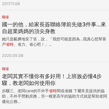
信大數據，能夠更有效地整合用路人、行人、車輛與道路的關
2017.11.08
係，可有效提升運輸效率，減少交通事故，增加加通管理的方
便性。目前世界各國已開始啟用整合電子票證系統，例如台灣
職場
的悠遊卡、一卡通，香港的八達通卡，憑一卡可搭乘市內所有
國一的他，給家長簽聯絡簿前先做3件事...來
交通工具，免除民眾攜帶多卡的麻煩。不同交通工具間的轉
乘、路線規劃也是民眾的常見需求。透過整合全市交通的智慧
自超業媽媽的頂尖身教
型手機App，可方便探知哪個路段狀況、巴士到站時間，捷運
她只是靦腆地笑了笑，說，「我想可能是因為…我真心想幫客
站與站間距離規劃等等，出行旅遊或洽公時，善用智慧交通提
戶
省時
、省力、省心吧！」...
供的便利服務，民眾更能享受到智慧交通所帶來的好處。 案例
一：新加坡MyTransport.SG App讓你不用擠公車 新加坡地小
2020.05.08
人稠，對於交通運輸很早啟動智慧交通的通盤規劃，2014年
起，新加坡政府在裕廊湖區（Jurong Lake Dist.）推動15項智
慧城市試驗計劃，在園區內設置1000多個感測器，收集各種大
職場
數據，並建置無人計程車試驗。另外2010年，新加坡政府發布
老闆其實不懂你有多好用！上班族必懂4步
OneMap，該地圖提供及時準確的定位服務，可供使用者搜尋
驟，教老闆如何使用你
感興趣的地點，規劃路線行程。另一款新加坡陸路交通管理局
推出的MyTransport Singapore App更是讓民眾相當有感。
步驟三、老闆care的不外乎
省時
間或省錢 下屬常見提供的協
MyTransport Singapore App整合公車、地鐵、計程車、停車
助，不外乎勞動庶務，另一種更高竿的協助方式就是幫助老闆
場與自行車等資訊，可搜尋新加坡的巴士路線、捷運路線，規
優化公務...
劃個人路線，並可呼叫計程車，方便使用者規劃通勤或旅遊路