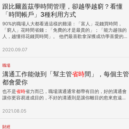
System），以監視攝影鏡頭與公車攝影機，自動辨識違規停車
跟比爾蓋茲學時間管理，卻越學越窮？看懂
或違規行駛公車專用道車輛，傳回行控中心進行取締。TOPIS
「時間帳戶」3種利用方式
不只管理首爾市的交通，更與緊急災害應變中心整合，碰到道
90%的職場人大都看過這樣的雞湯：「富人」花錢買時間，
路封閉或大型交通事務，TOPIS可即時發布改道資訊給用路
「窮人」花時間省錢；「免費的才是最貴的」；「能力越強的
人。 首爾市政府更與韓國電信（KT）合作，由韓國電信提供
人，越懂得花錢買時間」。 他們最喜歡拿深獲成功學喜愛的比
30億筆夜間通話紀錄與500萬筆計程車搭乘資訊，經過分析整
爾蓋茲來舉例：據說比爾蓋茲在路上看到100美元不會彎腰去
合，分析夜間時段流動人口密度，重新調整夜間巴士路線，不
撿，因為彎腰的這一秒，他能賺到的比100美元還要多。但這
2020.09.07
但讓夜間公車乘客增加10%，也讓女性比較願意在晚間出門搭
個說法被比爾蓋茲親自打臉，他曾親口承認，如果遇到100美
車。 ...
元，他會撿的。很多人都被這種毒雞湯所欺騙，似乎只要學會
職場
花錢買時間，就能踏上通往成功的黃金大道。 於是他們用計程
溝通工作能做到「幫主管
省時
間」，每個主管
車代替公車，用「喜歡就買」代替「貨比三家」，用「買會
員」代替「廣告時間」，然後躺在床上玩手機、睡懶覺、追
都會愛你
劇……結果錢花完了，也沒成為比爾蓋茲第二。 那麼問題來
也不是
省時
省力而已，職場溝通通常都帶有目的，好的溝通會
了，花錢買了時間真的能讓你離成功更近嗎？ 普通人往往陷入
讓你更容易達成目的，不好的溝通則是讓你離目的愈來愈遠...
的3大誤區：像我們這樣的普通人，往往會在「花錢買時間」
上陷入3種誤區。 誤區一：花了錢買的時間，被虛度和浪費 值
2021.08.05
得肯定的是，當我們試圖「花錢買時間」時，許多人是希望並
且以為自己能夠做出更好的改變：租離公司近的房子，希望省
下通勤時間，可以多看一會書或學一些新技能，從而提升自
財經