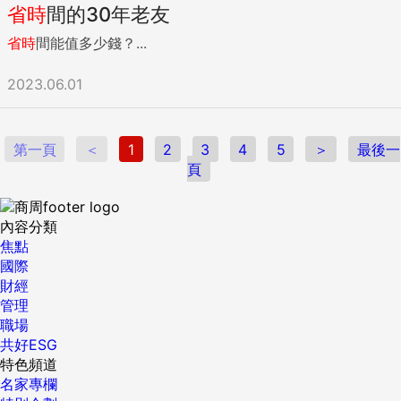
省時
間的30年老友
小時，遠遠達不到454元。 或許你會說，我可以用省下來的時
間，去做更有價值的事，為未來投資，讓我的單位時間價值從
省時
間能值多少錢？...
225元提升到454元。 想法是好的，但同樣你可能會陷入第一
個誤區，也可能會找錯方法，比如用省下的時間去開Uber或者
2023.06.01
做一些其他「時間來換錢」的事情，而這種事情，對你的成長
來說，並沒有太大幫助。 誤區三：許多時間其實無法用金錢衡
量 很多情況下，用金錢購買時間的行為是沒有必要的，人不是
第一頁
＜
1
2
3
4
5
＞
最後一
機器，無法將每一分時間都用金融思維來衡量，除了金錢之
頁
外，對我們來說還有許多情感價值。 比如和家人一起做家務的
快樂、坐火車時沿途看到的風景美麗等，太過用金融思維來計
較得失，也會失去許多樂趣。 金錢能買到時間的長度，卻買不
內容分類
來時間的寬度。 為什麼說「花錢買時間」是偽命題？當我們被
焦點
毒雞湯洗腦，想要「花錢買時間」時，最大的動力或許是成為
國際
菁英階層。但這其實是個偽命題——不是說「花錢買了時間」
財經
就能成為比爾蓋茲，而是因為比爾蓋茲的時間值錢，所以他們
管理
才「花錢買時間」。要知道，時間是稀缺資源，金錢也是稀缺
職場
資源。不論是「花錢買時間」還是「花時間省錢」，核心都是
共好ESG
用一種稀缺資源換另一種稀缺資源。 對於比爾蓋茲們來說，時
特色頻道
間是他們的稀缺資源，他們花了錢，可以創造更大的價值，所
名家專欄
以「花錢買時間」是成功的結果，而非原因。我們若只是模