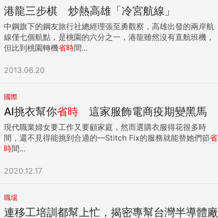
我；坐飛機而不是坐火車回家，希望省下的時間可以多陪伴父
港龍三步棋 炒熱高雄「冷宮航線」
母；直接購買喜歡的東西，而非在海量挑選中浪費過多的時
間，增加決策成本。 但是，這些「我希望」達到的效果，真的
中鋼旗下的鋼友旅行社總經理張至勇觀察，高雄出發的兩岸航
能夠實現嗎？會不會更多的是自我感動？省下的通勤時間，沒
線僅七個航點，是桃園的六分之一，港龍雖然沒有直航班機，
有像想像的那樣用在看書上，而是睡懶覺；回家也並沒有陪伴
但比到桃園轉機
省時
間...
父母，而是抱著手機不放。其實這是因為「巨人影子效應」：
我們往往很難全面地判斷和審視自己，當看到別人做到某項成
2013.06.20
就時，認為自己理所應當地也能夠完成。但不論是提升自我還
是個人成長，都會在努力的過程中打上「延遲折扣」，未來的
國際
獲得只是一個模糊、抽象的概念，而眼前的誘惑總是那麼實實
AI挑衣幫你
省時
這家服飾電商疫期變黑馬
在在、不可抗拒，從而等待的時間越長，獎勵對我們來說價值
越低。長此以往，便患上了「間接性努力症」，間接性躊躇滿
現代職業婦女要工作又要顧家庭，然而選購衣服得花很多時
志，持續性混吃等死，而我們花的錢也就打了水漂，這樣看
間，還不見得能挑到合適的—Stitch Fix的服務就能替她們節
省
來，或許還不如多存錢來得實在。 誤區二：花了錢買的時間，
時
間...
不值這個價格 許多人都高估了自己的生產力和單位時間價值。
要知道，比爾蓋茲們的時間之所以值錢，是因為他們自己本身
2020.12.17
很有價值。而對於我們平平無奇的大多數人來說，就算想用省
下來的時間來做些什麼，單位時間創造的價值，卻遠遠不值花
的錢本身。比如，你為了省通勤時間，搬了新租屋處，每月多
職場
花一萬房租，省了每天通勤1小時。如果按每月上班22天算，
連移工培訓都幫上忙，揭密專幫台灣半導體廠
也就是454元小時，但對於月薪4萬的你來說，時薪只有225元