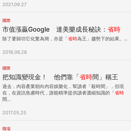
線。 許多人常抱怨等公車遲遲不來，MyTransport.SG App，
2021.09.27
經過改良升級後，可顯示涵蓋新加坡360條巴士路線系統，準
確提供巴士到站時間，實際到站時間與預測時間誤差在3分鐘
以內。MyTransport Singapore App還能清晰顯示巴士上的乘
國際
客流量，以顏色區分巴士擁擠程度。綠色表示還有座位，黃色
市值漲贏Google 達美樂成長秘訣：
省時
代表還有站立空間，紅色則顯示巴士擁擠，另會顯示巴士是否
除了要歸功它化繁為簡，亦是「
省時
為王」趨勢下的結果。...
提供輪椅升降輔助，相當貼心。 案例二：韓國首爾TOPIS智慧
管理城市交通 韓國首爾地鐵啟用後，公車搭乘率一度乏人問
2018.06.28
津，主要原因在於地鐵與公車票證採用不同系統，公車車輛老
舊沒有汰換，公車路線重疊規劃不夠完善，服務品質低落，民
眾候車時間過長，巴士到站不準時，公車司機服務態度惡劣等
國際
等，導致民眾搭乘意願低落。為改善首爾市交通，首爾啟用
把知識變現金！ 他們靠「
省時
間」稱王
TOPIS智慧交通管理系統（Transport OPeration Information
Service），首先將公車與捷運票證整合，推出T-Money智慧
過去，內容產業朝向內容娛樂化，幫讀者「殺時間」，但現
卡票證系統，民眾持一卡就可搭乘所有首爾大眾運輸，智慧卡
在，在資訊焦慮時代，誰能精準提供讀者濃縮知識的「
省時
的搭乘資料也成為規劃票價與路線營運的參考數據。另外首爾
間...
市建置公車管理系統（BMS）公車資訊系統（BIS），透過該
系統可搜集公車的即時動態資訊、包括停靠站、離站資訊、運
2017.05.25
行路線與事故資料等等，並建置智慧候車亭，提供候車資訊，
整合散布不同的公車站牌至候車亭中，增加民眾轉乘方便度。
職場
TOPIS也使用無人監視管制系統（Unmanned Regular