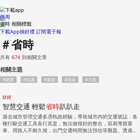
商周
省時 相關標籤
下載App抽好禮
訂閱電子報
＃
省時
共有
674
則相關文章
相關主題
#超業
#知識
#業績
#現金
#大陸
財經
智慧交通 輕鬆
省時
趴趴走
過去城市管理交通多憑執政經驗，導致城市內的交通號誌，各
種行駛交通工具各行其是，無法做很好的整合，容易導致塞
車、用路人不耐久候，出門交通時間無法預估等難題。透過智
慧交通中強大的感測、通訊、管理等科技，甚至結合Wifi或電