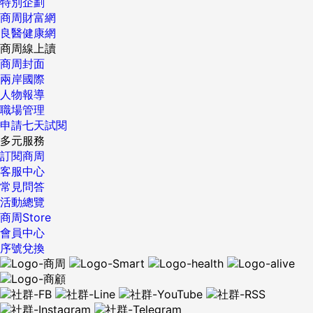
特別企劃
仿，則是拿別人成功的「果」，來倒推錯誤的「因」。以為剃
商周財富網
了頭就能一舉成佛，卻只是捨本逐末，一場笑話罷了。 怎樣將
良醫健康網
時間和金錢的利用率最大化？一個很簡單的方法，建立自己的
商周線上讀
時間帳戶和金錢帳戶，問自己3個問題： 第一：你購買的時
商周封面
間，你真的需要嗎？ 「時間荒」現象，對於每個人來說都如
兩岸國際
此，但是同等條件下，「時間」和「金錢」，哪一個才是你的
人物報導
稀缺資源。稀缺就是「擁有」少於「需要」的感覺，而我們常
職場管理
常會陷入一個誤區，就是總感覺我們缺錢，是因為想買的太
申請七天試閱
多，而非買不起必需品，從而掉入消費主義的陷阱。另外，仔
多元服務
細想一下，為了做想做的事，你更需要時間還是更需要金錢？
訂閱商周
抓住最核心的稀缺資源，那才是你最值錢的財富。 第二：你要
客服中心
算一下，你的時間真的值這麼多錢嗎？ 一個很簡單的公式：時
常見問答
薪*節省的時間-購買時間的價格=時間利潤。以前文房租節省
活動總覽
通勤時間為例：時薪225*1小時*22天-10000=-5050元）但
商周Store
我們也要考慮到時間的緊迫性以及機會成本。 比如說，你還有
會員中心
1小時就要登機了，如果坐公車可能需要45分鐘，但如果叫計
序號兌換
程車，只需要20分鐘，這時你除了衡量公車和計程車的費用，
你還要考慮到機票損失的費用。時間利潤為正值，才是有價值
的，否則只是白白浪費。 最後，問自己你的時間帳戶和金錢帳
戶收支平衡嗎？ 站在消費的角度，可以將時間帳戶和金錢帳戶