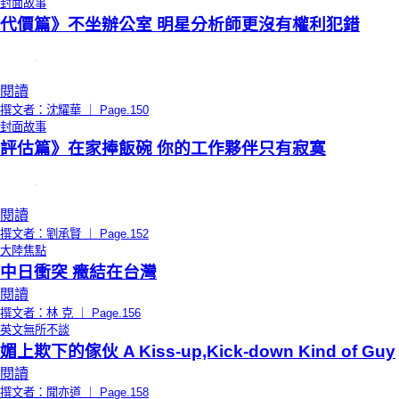
封面故事
代價篇》不坐辦公室 明星分析師更沒有權利犯錯
閱讀
撰文者：沈耀華 ｜ Page.150
封面故事
評估篇》在家捧飯碗 你的工作夥伴只有寂寞
閱讀
撰文者：劉承賢 ｜ Page.152
大陸焦點
中日衝突 癥結在台灣
閱讀
撰文者：林 克 ｜ Page.156
英文無所不談
媚上欺下的傢伙 A Kiss-up,Kick-down Kind of Guy
閱讀
撰文者：聞亦道 ｜ Page.158