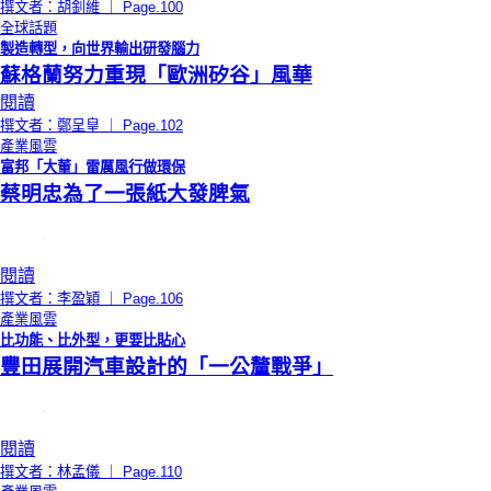
撰文者：胡釗維 ｜ Page.100
全球話題
製造轉型，向世界輸出研發腦力
蘇格蘭努力重現「歐洲矽谷」風華
閱讀
撰文者：鄭呈皇 ｜ Page.102
產業風雲
富邦「大董」雷厲風行做環保
蔡明忠為了一張紙大發脾氣
閱讀
撰文者：李盈穎 ｜ Page.106
產業風雲
比功能、比外型，更要比貼心
豐田展開汽車設計的「一公釐戰爭」
閱讀
撰文者：林孟儀 ｜ Page.110