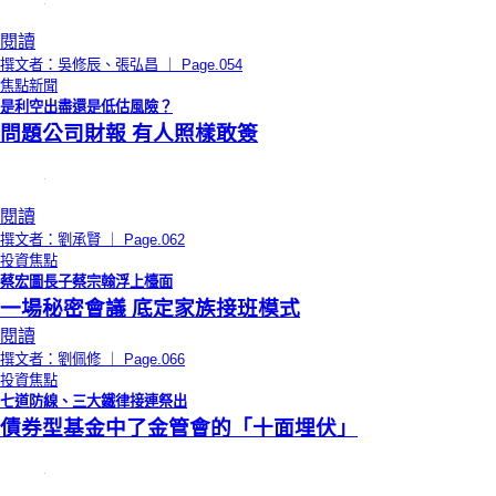
閱讀
撰文者：吳修辰、張弘昌 ｜ Page.054
焦點新聞
是利空出盡還是低估風險？
問題公司財報 有人照樣敢簽
閱讀
撰文者：劉承賢 ｜ Page.062
投資焦點
蔡宏圖長子蔡宗翰浮上檯面
一場秘密會議 底定家族接班模式
閱讀
撰文者：劉佩修 ｜ Page.066
投資焦點
七道防線、三大鐵律接連祭出
債券型基金中了金管會的「十面埋伏」