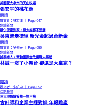
美國蒙大拿州的天山牧場
張安平的桃花源
閱讀
撰文者：林宏達 ｜ Page.047
焦點新聞
購併保密到家，連太座都不透露
吳東進走捷徑 新光金超過台新金
閱讀
撰文者：吳修辰 ｜ Page.050
焦點新聞
誠泰嫁人，牽動國票金改選戰火再起
林誠一沒了小舞台 卻還是大贏家？
閱讀
撰文者：朱紀中 ｜ Page.052
焦點新聞
三大現象讓簽核一拖再拖
會計師和企業主諜對諜 年報難產