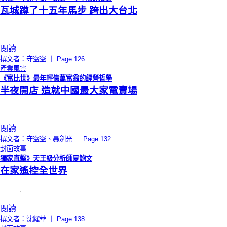
瓦城蹲了十五年馬步 跨出大台北
閱讀
撰文者：守寍寍 ｜ Page.126
產業風雲
《富比世》最年輕億萬富翁的經營哲學
半夜開店 造就中國最大家電賣場
閱讀
撰文者：守寍寍、暴劍光 ｜ Page.132
封面故事
獨家直擊》天王級分析師夏鮑文
在家遙控全世界
閱讀
撰文者：沈耀華 ｜ Page.138