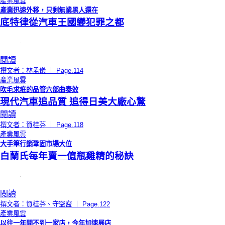
產業風雲
產業迅速外移，只剩無業黑人還在
底特律從汽車王國變犯罪之都
閱讀
撰文者：林孟儀 ｜ Page.114
產業風雲
吹毛求疪的品管六部曲奏效
現代汽車追品質 追得日美大廠心驚
閱讀
撰文者：賀桂芬 ｜ Page.118
產業風雲
大手筆行銷鞏固市場大位
白蘭氏每年賣一億瓶雞精的秘訣
閱讀
撰文者：賀桂芬、守寍寍 ｜ Page.122
產業風雲
以往一年開不到一家店，今年加速展店