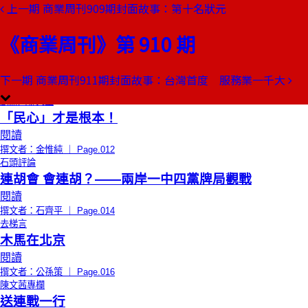
上一期
商業周刊909期封面故事：第十名狀元
本期目錄
預覽文章
《商業周刊》第 910 期
限時免費
總編輯的話
繁華的盡頭
閱讀
下一期
商業周刊911期封面故事：台灣首度 服務業一千大
撰文者：王文靜 ｜ Page.010
創辦人聊天室
「民心」才是根本！
閱讀
撰文者：金惟純 ｜ Page.012
石頭評論
連胡會 會連胡？——兩岸一中四黨牌局觀戰
閱讀
撰文者：石齊平 ｜ Page.014
去梯言
木馬在北京
閱讀
撰文者：公孫策 ｜ Page.016
陳文茜專欄
送連戰一行