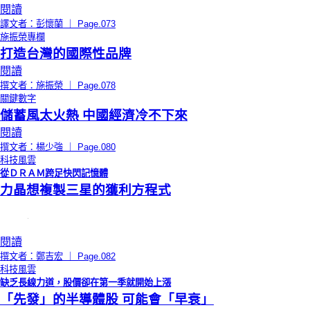
閱讀
譯文者：彭懷蘭 ｜ Page.073
施振榮專欄
打造台灣的國際性品牌
閱讀
撰文者：施振榮 ｜ Page.078
關鍵數字
儲蓄風太火熱 中國經濟冷不下來
閱讀
撰文者：楊少強 ｜ Page.080
科技風雲
從ＤＲＡＭ跨足快閃記憶體
力晶想複製三星的獲利方程式
閱讀
撰文者：鄭吉宏 ｜ Page.082
科技風雲
缺乏長線力道，股價卻在第一季就開始上漲
「先發」的半導體股 可能會「早衰」