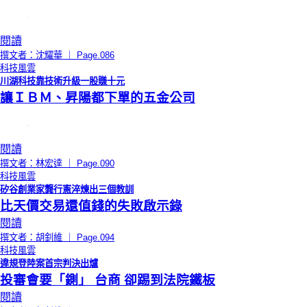
閱讀
撰文者：沈耀華 ｜ Page.086
科技風雲
川湖科技靠技術升級一股賺十元
讓ＩＢＭ、昇陽都下單的五金公司
閱讀
撰文者：林宏達 ｜ Page.090
科技風雲
矽谷創業家龔行憲淬煉出三個教訓
比天價交易還值錢的失敗啟示錄
閱讀
撰文者：胡釗維 ｜ Page.094
科技風雲
違規登陸案首宗判決出爐
投審會要「鍘」 台商 卻踢到法院鐵板
閱讀