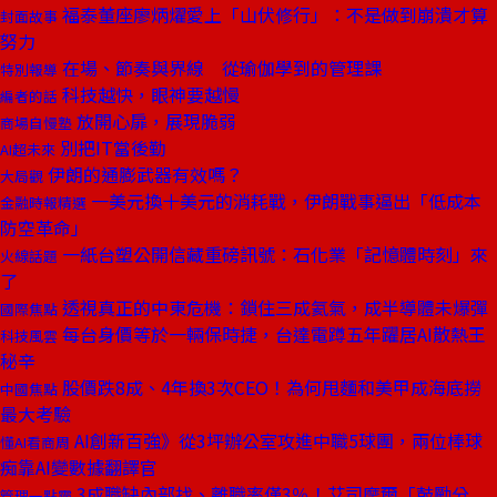
福泰董座廖炳燿愛上「山伏修行」：不是做到崩潰才算
封面故事
努力
在場、節奏與界線 從瑜伽學到的管理課
特別報導
科技越快，眼神要越慢
編者的話
放開心扉，展現脆弱
商場自慢塾
別把IT當後勤
AI超未來
伊朗的通膨武器有效嗎？
大局觀
一美元換十美元的消耗戰，伊朗戰事逼出「低成本
金融時報精選
防空革命」
一紙台塑公開信藏重磅訊號：石化業「記憶體時刻」來
火線話題
了
透視真正的中東危機：鎖住三成氦氣，成半導體未爆彈
國際焦點
每台身價等於一輛保時捷，台達電蹲五年躍居AI散熱王
科技風雲
秘辛
股價跌8成、4年換3次CEO！為何甩麵和美甲成海底撈
中國焦點
最大考驗
AI創新百強》從3坪辦公室攻進中職5球團，兩位棒球
懂AI看商周
痴靠AI變數據翻譯官
3成職缺內部找、離職率僅3％！艾司摩爾「鼓勵分
管理一點靈