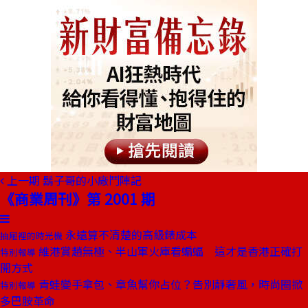
上一期
鬍子哥的小廠鬥陣記
《商業周刊》第 2001 期
永遠算不清楚的高級錶成本
抽屜裡的時光機
維港賞趙無極、半山軍火庫看蝙蝠 這才是香港正確打
特別報導
開方式
青蛙變手拿包、章魚幫你占位？告別靜奢風，時尚圈掀
特別報導
多巴胺革命