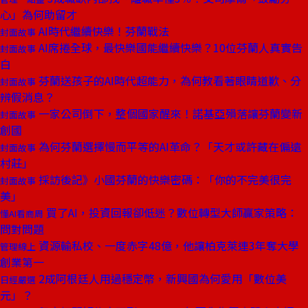
心」為何助留才
AI時代繼續快樂！芬蘭戰法
封面故事
AI席捲全球，最快樂國能繼續快樂？10位芬蘭人真實告
封面故事
白
芬蘭送孩子的AI時代超能力，為何教看著眼睛道歉、分
封面故事
辨假消息？
一家公司倒下，整個國家醒來！諾基亞殞落讓芬蘭變新
封面故事
創國
為何芬蘭選擇慢而平等的AI革命？「天才或許藏在偏遠
封面故事
村莊」
採訪後記》小國芬蘭的快樂密碼：「你的不完美很完
封面故事
美」
買了AI，投資回報卻低迷？數位轉型大師贏家策略：
懂AI看商周
問對問題
資源輸私校、一度赤字48億，他讓柏克萊連3年奪大學
管理線上
創業第一
2成阿根廷人用過穩定幣，新興國為何愛用「數位美
日經嚴選
元」？