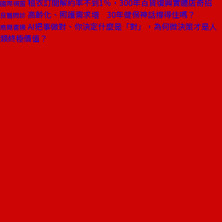
租衣訂閱解約率不到1％，300年百貨復興實體店奇招
國際視窗
高齡化、照護需求增 30年健保神話撐得住嗎？
良醫問診
AI把事做對、你決定什麼是「對」，為何微決策才是人
商周書摘
類終極價值？