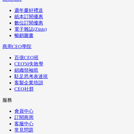
週年慶好禮送
紙本訂閱優惠
數位訂閱優惠
電子雜誌(Zinio)
暢銷圖書
商周CEO學院
百億CEO班
CEO50失敗學
組織領袖班
駐足思考表達班
客製企業培訓
CEO社群
服務
會員中心
訂閱商周
客服中心
常見問題