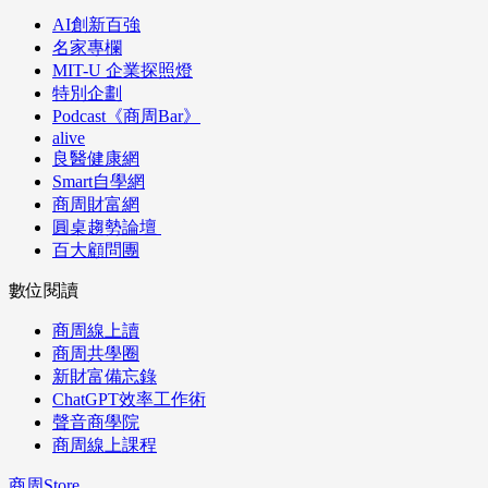
AI創新百強
名家專欄
MIT-U 企業探照燈
特別企劃
Podcast《商周Bar》
alive
良醫健康網
Smart自學網
商周財富網
圓桌趨勢論壇
百大顧問團
數位閱讀
商周線上讀
商周共學圈
新財富備忘錄
ChatGPT效率工作術
聲音商學院
商周線上課程
商周Store