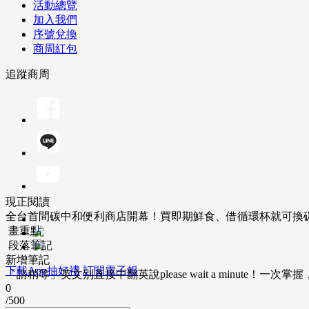
活動總覽
加入我們
序號兌換
商周紅包
追蹤商周
現正閱讀
全台首間碳中和便利商店開幕！買即期鮮食、借循環杯就可換
畫重點
段落筆記
新增筆記
下載App抽好禮
訂閱電子報
「請稍等」英文別直接中翻英說please wait a minute！一
0
/500