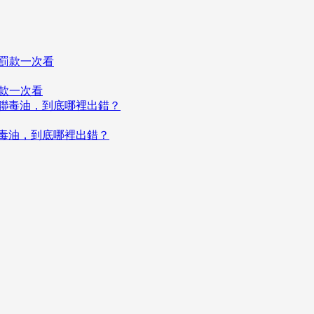
罰款一次看
聯毒油，到底哪裡出錯？