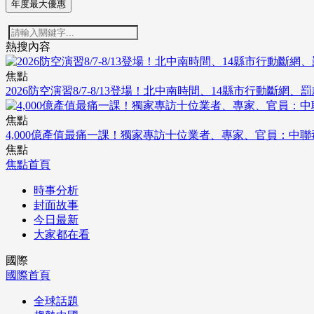
年度最大優惠
熱搜內容
焦點
2026防空演習8/7-8/13登場！北中南時間、14縣市行動斷網、
焦點
4,000億產值最痛一課！獨家專訪十位業者、專家、官員：中
焦點
焦點首頁
時事分析
封面故事
今日最新
大家都在看
國際
國際首頁
全球話題