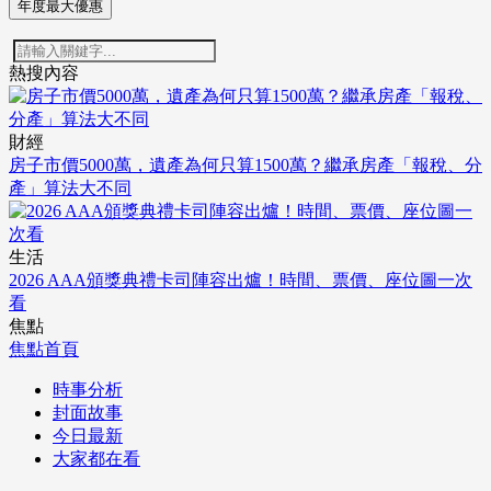
年度最大優惠
熱搜內容
財經
房子市價5000萬，遺產為何只算1500萬？繼承房產「報稅、分
產」算法大不同
生活
2026 AAA頒獎典禮卡司陣容出爐！時間、票價、座位圖一次
看
焦點
焦點首頁
時事分析
封面故事
今日最新
大家都在看