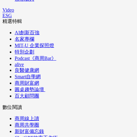
Video
ESG
精選特輯
AI創新百強
名家專欄
MIT-U 企業探照燈
特別企劃
Podcast《商周Bar》
alive
良醫健康網
Smart自學網
商周財富網
圓桌趨勢論壇
百大顧問團
數位閱讀
商周線上讀
商周共學圈
新財富備忘錄