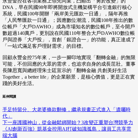
永豐金控在各項業務上領先同業，凸顯出「勇於改變」的
DNA，早在民國98年即將開放式主機架構平台引進銀行核心
系統，民國100年開辦「兩岸美元匯款一日通」，隔年再推
「人民幣匯款一日通」；因應數位潮流，民國108年推出的數
位帳戶「大戶DAWHO」成為市場知名的數位帳戶，至今開戶
數超過140萬戶，更別說在民國110年整合大戶DAWHO數位帳
戶與證券「大戶投」，首創「銀證合一」的功能，真正達成了
「一站式滿足客戶理財需求」的目標。
回顧永豐金控75年來，一步一腳印地實現「翻轉金融」的無限
可能，不但回應的大眾的需求，也追求自身的成長茁壯。董事
長陳思寬與總經理朱士廷宣示的「翻轉金融 共創美好生活
Together，a better life」的企業願景，是核心價值，更是正在實
踐的美好生活。
延伸閱讀
手足特留分、大老婆條款翻修，繼承規畫正式進入「遺囑時
代」
下一座護國神山，從金融鬆綁開始？3改變正重塑台灣競爭力
《AI創新百強》凱基金控用AI打破知識孤島，讓員工共享雲
端大腦