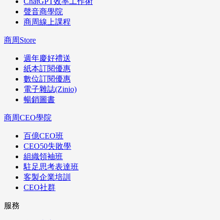
ChatGPT效率工作術
聲音商學院
商周線上課程
商周Store
週年慶好禮送
紙本訂閱優惠
數位訂閱優惠
電子雜誌(Zinio)
暢銷圖書
商周CEO學院
百億CEO班
CEO50失敗學
組織領袖班
駐足思考表達班
客製企業培訓
CEO社群
服務