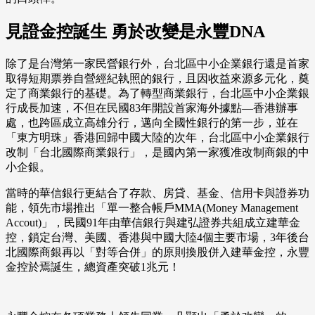
見證金控誕生 勇於改變是永豐DNA
除了是台灣第一家民營銀行外，台北區中小企業銀行還是首家
取得短期票券自營經紀執照的銀行，且因收益來源多元化，奠
定了商業銀行的基礎。為了轉型商業銀行，台北區中小企業銀
行成長加速，不但在民國83年開設首家海外據點—香港辦事
處，也跨區成立高雄分行，邁向全國性銀行的第一步，並在
「東方明珠」香港回歸中國大陸的次年，台北區中小企業銀行
改制「台北國際商業銀行」，是國內第一家獲准改制商銀的中
小企銀。
當時的華信銀行更結合了存款、房貸、基金、信用卡與證券功
能，領先市場推出「單一整合帳戶MMA(Money Management
Accout)」，民國91年由華信銀行與建弘證券共組成立建華金
控，鎖定台灣、美國、香港與中國大陸4個主要市場，3年後台
北國際商銀再以「對等合併」的原則換股併入建華金控，永豐
金控於焉誕生，總資產突破1兆元！