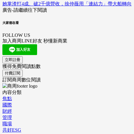
她掌渣打4成、破2千億營收，徐仲薇用「連結力」帶大船轉向
廣告-請繼續往下閱讀
大家都在看
FOLLOW US
加入商周LINE好友 秒懂新商業
立即註冊
獲得免費閱讀點數
付費訂閱
訂閱商周數位閱讀
內容分類
焦點
國際
財經
管理
職場
共好ESG