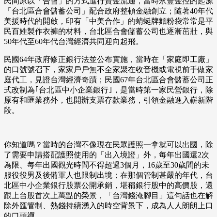
民間原以「合會」的方式進行資金流通，當時永豐金控的起源
「台北區合會儲蓄公司」配合政府整頓金融創立；隨著40年代
美援時代的開啟，印有「中美合作」的蜻蜓牌麵粉袋常常是平
民百姓製作衣褲的材料，台北區合會儲蓄公司也逐漸茁壯，與
50年代至60年代台灣經濟共同迎向起飛。
民國64年政府修正銀行法並公布實施，當時在「家庭即工廠」
的口號號召下，家家戶戶無不全家聚在收音機或電視前手做家
庭代工，見證台灣經濟奇蹟；民國67年台北區合會儲蓄公司正
式改制為｢台北區中小企業銀行｣，是當時第一家民營銀行，除
原有和匯業務外，也開辦支票存款業務，引領金融進入嶄新階
段。
你知道嗎？當時的台灣不像現在民眾護照一拿就可以出國，除
了需要申請搭配護照使用的「出入境證」外，每年出國還2次
為限、每年出國觀光時間不得超過3個月，16歲至30歲間的未
服役役男及後備軍人也限制出境；在那個管制甚嚴的年代，台
北區中小企業銀行股票公開承銷，堪稱銀行股中的高價股，還
跟上台股首次上萬點的榮景，「台灣錢淹腳目」這句話也在解
除外匯管制、熱錢持續湧入的時空背景下，成為人人朗朗上口
的口頭禪。