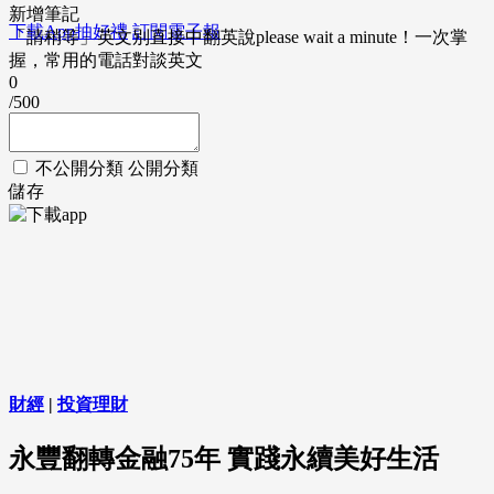
新增筆記
下載App抽好禮
訂閱電子報
「請稍等」英文別直接中翻英說please wait a minute！一次掌
握，常用的電話對談英文
0
/500
不公開分類
公開分類
儲存
財經
|
投資理財
永豐翻轉金融75年 實踐永續美好生活