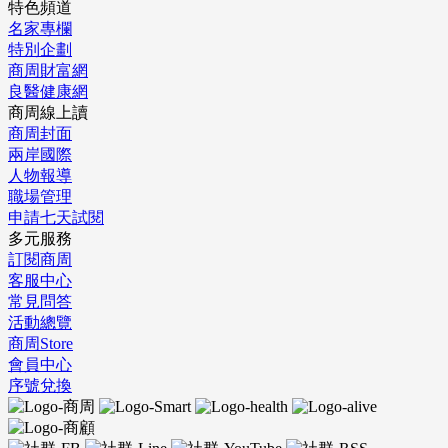
特色頻道
名家專欄
特別企劃
商周財富網
良醫健康網
商周線上讀
商周封面
兩岸國際
人物報導
職場管理
申請七天試閱
多元服務
訂閱商周
客服中心
常見問答
活動總覽
商周Store
會員中心
序號兌換