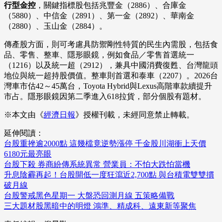
行型金控
，關鍵指標股包括兆豐金（2886）、合庫金
（5880）、中信金（2891）、第一金（2892）、華南金
（2880）、玉山金（2884）。
傳產股方面，則可考慮具防禦剛性特質的民生內需股，包括食
品、零售、整車、隱形眼鏡，例如食品／零售首選統一
（1216）以及統一超（2912），兼具中國消費復甦、台灣龍頭
地位與統一超持股價值。整車則首選和泰車（2207）。2026台
灣車市估42～45萬台，Toyota Hybrid與Lexus高階車款續提升
市占。隱形眼鏡因第二季進入618拉貨，部分個股有題材。
※本文由《
經濟日報
》授權刊載，未經同意禁止轉載。
延伸閱讀：
台股重挫逾2000點 這幾檔竟逆勢漲停 千金股川湖衝上天價
6180元最亮眼
台股下殺 券商紛傳系統異常 營業員：不怕大跌怕當機
升息陰霾再起！台股開低一度狂瀉近2,700點 與台積電雙雙摜
破月線
台股警戒黑色星期一 大盤恐回測月線 五策略備戰
三大題材股黑暗中的明燈 鴻準、精成科、遠東新等聚焦