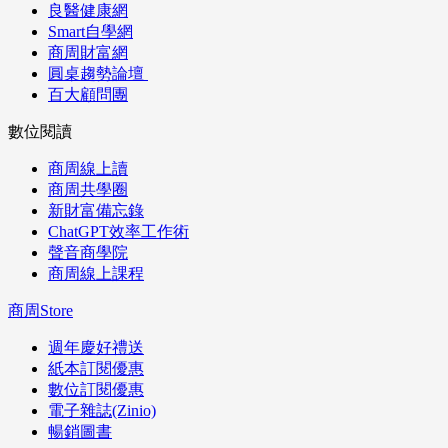
良醫健康網
Smart自學網
商周財富網
圓桌趨勢論壇
百大顧問團
數位閱讀
商周線上讀
商周共學圈
新財富備忘錄
ChatGPT效率工作術
聲音商學院
商周線上課程
商周Store
週年慶好禮送
紙本訂閱優惠
數位訂閱優惠
電子雜誌(Zinio)
暢銷圖書