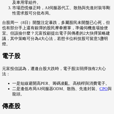
及車用零組件。
市場恐慌修正時，AI伺服器代工、散熱與先進封裝等剛
性需求股可分批布局。
台股周一（8日）開盤注定暴跌，多屬股民未開盤已心死，但
也有部分手上還有銀彈的股民摩拳擦掌，準備伺機進場撿便
宜。但該撿什麼？元富投顧提出電子與傳產的2大抉擇策略建
議，其中策略可分為4大心法，若想卡位科技股可留意5盞明
燈。
電子股
元富投信認為，遭逢台股大跌時，電子股汰弱擇強有2大心
法：
一是短線避開高PER、籌碼凌亂、高槓桿與消費電子。
二是逢低布局AI伺服器ODM、散熱、先進封裝、
CPO
與
龍頭。
傳產股