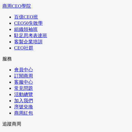
商周CEO學院
百億CEO班
CEO50失敗學
組織領袖班
駐足思考表達班
客製企業培訓
CEO社群
服務
會員中心
訂閱商周
客服中心
常見問題
活動總覽
加入我們
序號兌換
商周紅包
追蹤商周