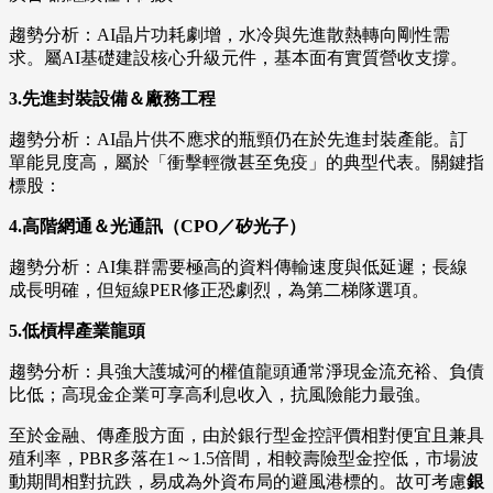
趨勢分析：AI晶片功耗劇增，水冷與先進散熱轉向剛性需
求。屬AI基礎建設核心升級元件，基本面有實質營收支撐。
3.先進封裝設備＆廠務工程
趨勢分析：AI晶片供不應求的瓶頸仍在於先進封裝產能。訂
單能見度高，屬於「衝擊輕微甚至免疫」的典型代表。關鍵指
標股：
4.高階網通＆光通訊（CPO／矽光子）
趨勢分析：AI集群需要極高的資料傳輸速度與低延遲；長線
成長明確，但短線PER修正恐劇烈，為第二梯隊選項。
5.低槓桿產業龍頭
趨勢分析：具強大護城河的權值龍頭通常淨現金流充裕、負債
比低；高現金企業可享高利息收入，抗風險能力最強。
至於金融、傳產股方面，由於銀行型金控評價相對便宜且兼具
殖利率，PBR多落在1～1.5倍間，相較壽險型金控低，市場波
動期間相對抗跌，易成為外資布局的避風港標的。故可考慮
銀