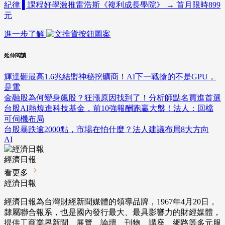
紀律 ▌課程好學激推雷浩斯《複利成長學院》 → 首月限時899
元
進一步了解
延伸閱讀
輝達砸最高1.6兆結盟神秘挖礦商！AI下一戰搶的不是GPU，
是電
金融股為何變身飆股？狂漲原因找到了！分析師點名買進首選
台股AI熱燒進科技基金，前10強報酬跑贏大盤！法人：回檔
可伺機布局
台股暴跌逾2000點，市場在怕什麼？法人建議布局8大方向
AI
經濟日報
看更多
經濟日報
經濟日報為台灣財經新聞媒體的領導品牌，1967年4月20日，
隸屬聯合報系，也是國內發行最大、最具影響力的財經媒體，
提供工商業界新聞、展覽、論壇、刊物、講座、網路等多元服