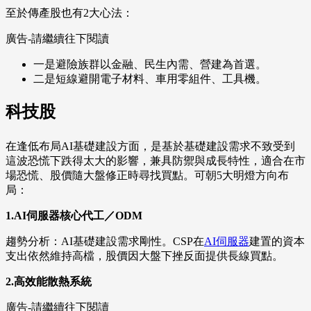
至於傳產股也有2大心法：
廣告-請繼續往下閱讀
一是避險族群以金融、民生內需、營建為首選。
二是短線避開電子材料、車用零組件、工具機。
科技股
在逢低布局AI基礎建設方面，是基於基礎建設需求不致受到
這波恐慌下跌得太大的影響，兼具防禦與成長特性，適合在市
場恐慌、股價隨大盤修正時尋找買點。可朝5大明燈方向布
局：
1.AI伺服器核心代工／ODM
趨勢分析：AI基礎建設需求剛性。CSP在
AI伺服器
建置的資本
支出依然維持高檔，股價因大盤下挫反面提供長線買點。
2.高效能散熱系統
廣告-請繼續往下閱讀