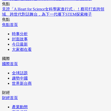
焦點
見證「A Heart for Science女科學家進行式」！蔡司打造跨領
域、跨世代對話舞台，為下一代播下STEM探索種子
焦點
焦點首頁
時事分析
封面故事
今日最新
大家都在看
國際
國際首頁
全球話題
趨勢中國
世界新台商
財經
財經首頁
產業動態