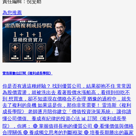
責任編輯：倪旻勤
為您推薦
雷浩斯數位訂閱《複利成長學院》
你是否有過這種經驗？ 找到優質公司，結果卻抱不住 常常因
為股價震盪，就被洗出去 看著股價水漲船高，看得到但吃不
到 想買進，卻不知道現在價格合不合理 猶豫的過程中，就失
去了複利的良機 如果這是你，那你非常需要！ 雷浩斯《複利
成長學院》 老師逐月陪你建立「價值投資決策系統」 讓你讀
懂公司價值、養成有紀律的投資心法 📊 訂閱《複利成長學
院》，你將： 🔴 掌握值得長抱的優質公司 🔴 看懂價值與價格
合理關係 🔴 養成獨立思考的判斷框架 🔴 培養長期勝出的贏家