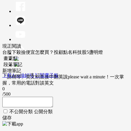
現正閱讀
台股下殺撿便宜怎麼買？投顧點名科技股5盞明燈
畫重點
段落筆記
新增筆記
下載App抽好禮
訂閱電子報
「請稍等」英文別直接中翻英說please wait a minute！一次掌
握，常用的電話對談英文
0
/500
不公開分類
公開分類
儲存