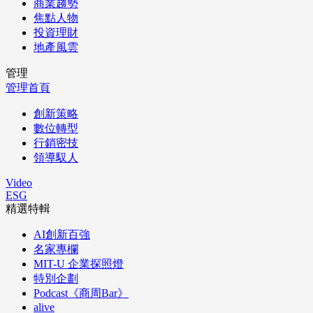
商業趨勢
焦點人物
投資理財
地產風雲
管理
管理首頁
創新策略
數位轉型
行銷密技
領導馭人
Video
ESG
精選特輯
AI創新百強
名家專欄
MIT-U 企業探照燈
特別企劃
Podcast《商周Bar》
alive