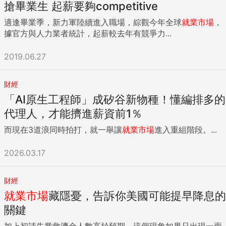
搶畢業生 起薪要夠competitive
適逢畢業季，新力軍陸續進入職場，綜觀今年全球
就業市場
，
據官方與人力業者統計，起薪較去年有競爭力...
2019.06.27
財經
「AI原生工程師」成矽谷新物種！懂編排多的
代理人，才能擠進薪資前1％
而現在3道浪同時拍打，就一舉讓
就業市場
進入重組階段。...
2026.03.17
財經
就業市場
藏隱憂，告訴你美國可能提早降息的
關鍵
加上初請失業救濟金人數高於預期，這個現象如果只出現一兩