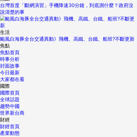
台灣首度「斷網演習」手機降速30分鐘，到底測什麼？政府沒
說清楚的事
生活
颱風白海豚全台交通異動》飛機、高鐵、台鐵、船班?不斷更新
焦點
焦點首頁
時事分析
封面故事
今日最新
大家都在看
國際
國際首頁
全球話題
趨勢中國
世界新台商
財經
財經首頁
產業動態