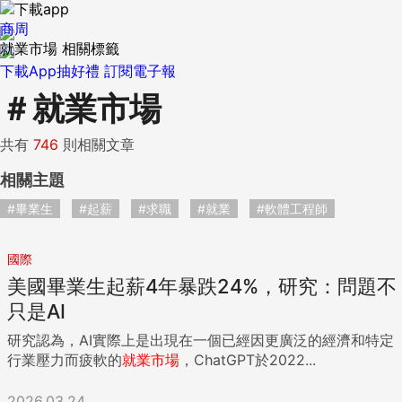
商周
就業市場 相關標籤
下載App抽好禮
訂閱電子報
＃
就業市場
共有
746
則相關文章
相關主題
#畢業生
#起薪
#求職
#就業
#軟體工程師
國際
美國畢業生起薪4年暴跌24%，研究：問題不
只是AI
研究認為，AI實際上是出現在一個已經因更廣泛的經濟和特定
行業壓力而疲軟的
就業市場
，ChatGPT於2022...
2026.03.24