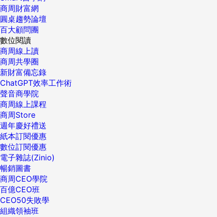
商周財富網
圓桌趨勢論壇
百大顧問團
數位閱讀
商周線上讀
商周共學圈
新財富備忘錄
ChatGPT效率工作術
聲音商學院
商周線上課程
商周Store
週年慶好禮送
紙本訂閱優惠
數位訂閱優惠
電子雜誌(Zinio)
暢銷圖書
商周CEO學院
百億CEO班
CEO50失敗學
組織領袖班