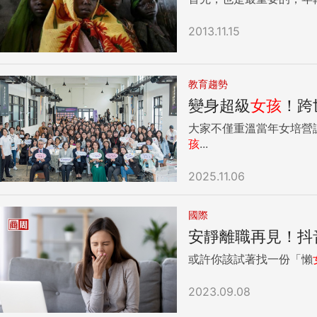
2013.11.15
教育趨勢
變身超級
女孩
！跨
大家不僅重溫當年女培營
孩
...
2025.11.06
國際
安靜離職再見！抖
或許你該試著找一份「懶
2023.09.08