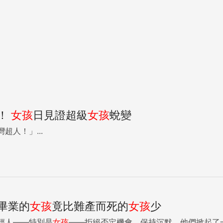
！
女孩
日見證超級
女孩
蛻變
超人！」...
畢業的
女孩
竟比難產而死的
女孩
少
輕人——特別是
女孩
——拒絕否定機會、保持沉默，他們掀起了一