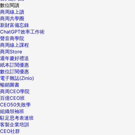
數位閱讀
商周線上讀
商周共學圈
新財富備忘錄
ChatGPT效率工作術
聲音商學院
商周線上課程
商周Store
週年慶好禮送
紙本訂閱優惠
數位訂閱優惠
電子雜誌(Zinio)
暢銷圖書
商周CEO學院
百億CEO班
CEO50失敗學
組織領袖班
駐足思考表達班
客製企業培訓
CEO社群