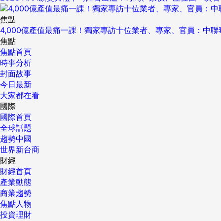
焦點
4,000億產值最痛一課！獨家專訪十位業者、專家、官員：中
焦點
焦點首頁
時事分析
封面故事
今日最新
大家都在看
國際
國際首頁
全球話題
趨勢中國
世界新台商
財經
財經首頁
產業動態
商業趨勢
焦點人物
投資理財