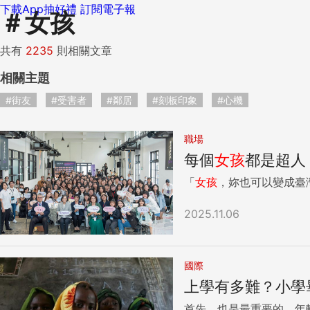
下載App抽好禮
訂閱電子報
＃
女孩
共有
2235
則相關文章
相關主題
#街友
#受害者
#鄰居
#刻板印象
#心機
職場
每個
女孩
都是超人
「
女孩
，妳也可以變成臺灣
2025.11.06
國際
上學有多難？小學
首先，也是最重要的，年