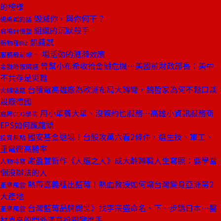
的榜樣
毀滅你，與你何干？
總編輯的話
組織的沉默殺手
商場自慢塾
飢餓感
新物種Biz
一場活動的漣漪效應
服務最前線
曾幫小布希收拾金融危機⋯美國前財政部長：美中
金融時報精選
不共存是災難
台積電高雄廠為歐洲布局大轉彎，魏哲家為何不鬆口談
火線話題
設廠德國
用小單養大單、沒簽約也服務⋯高雄小資訊服務商
商周CEO學院
EPS如何贏龍頭
國安基金退場！台股攻萬六看2條件，選生技、軍工、
投資焦點
重電衝高勝率
謝盈萱新作《人選之人》成大齡轉職人生寫照：要學當
人物特寫
個沒辦法的人
熱帶嘉義種出藍莓！熱血教授如何讓台灣變身亞洲第2
產業風雲
大產地
台灣藍莓品牌問世》找李宗盛命名、下一步銷日本…醫
產業風雲
材界來的門外漢竟扮關鍵推手