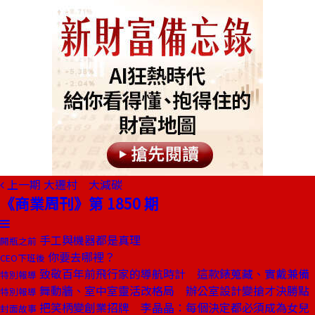
上一期
大遷村 大減碳
《商業周刊》第 1850 期
手工與機器都是真理
開瓶之前
你要去哪裡？
CEO下班後
致敬百年前飛行家的導航時計 這款錶蒐藏、實戴兼備
特別報導
舞動牆、室中室靈活改格局 辦公室設計變搶才決勝點
特別報導
把笑柄變創業招牌 李晶晶：每個決定都必須成為女兒
封面故事