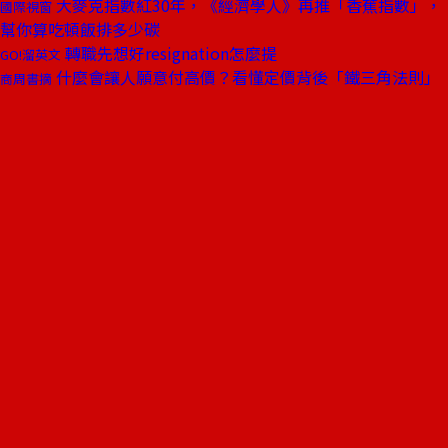
大麥克指數紅30年，《經濟學人》再推「香蕉指數」，
國際視窗
幫你算吃頓飯排多少碳
轉職先想好resignation怎麼提
GO!溜英文
什麼會讓人願意付高價？看懂定價背後「鐵三角法則」
商周書摘