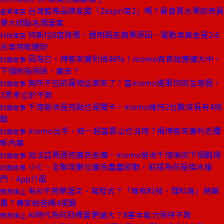
台灣藍莓品牌能變「Zespri第2」嗎？最會賣水果的奇異
產業風雲
果大師點名兩要素
特斯拉6度降價、通用踢走蘋果原因⋯電動車真金是2.6
科技風雲
兆車用軟體財
因為它，博客來獲利掉46%！momo吞食效應擴大中，
封面故事
下個劍指保險、廣告？
無所不包的萬物企業來了！當momo進軍你的生意圈，
封面故事
3思考立於不敗
千億營收是亮點也是關卡，momo維持2位數成長有4挑
封面故事
戰
momo出手，統一超當靠山也沒用？揭博客來獲利近腰
封面故事
斬內幕
效法亞馬遜挖廣告金礦，momo營收千億後的下個戰場
封面故事
小七、全聯攻數位廣告蠢蠢欲動，前提為何是換冰箱
封面故事
門、App介面
有AI不用學語文、寫程式？「唯有科技、理科高」將顛
教育線上
覆？專家給爸媽4提醒
AI時代為何目標要更遠大？8基本能力保持不敗
教育線上