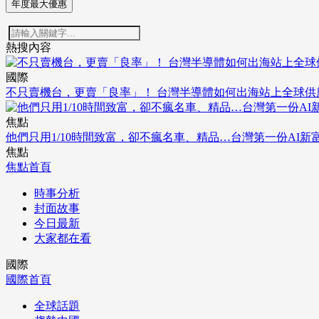
年度最大優惠
熱搜內容
國際
不只賣機台，更賣「良率」！ 台灣半導體如何出海站上全球供
焦點
他們只用1/10時間致富，卻不瘋名車、精品…台灣第一份AI新
焦點
焦點首頁
時事分析
封面故事
今日最新
大家都在看
國際
國際首頁
全球話題