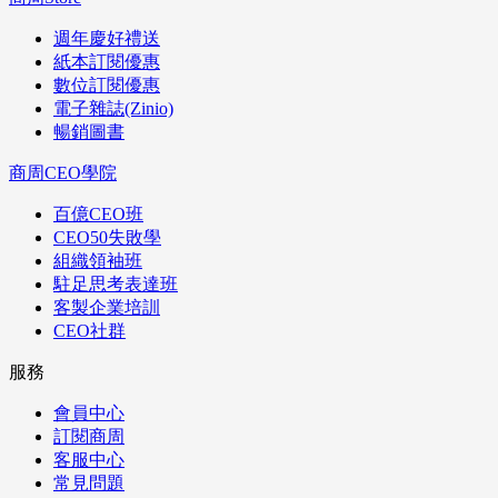
週年慶好禮送
紙本訂閱優惠
數位訂閱優惠
電子雜誌(Zinio)
暢銷圖書
商周CEO學院
百億CEO班
CEO50失敗學
組織領袖班
駐足思考表達班
客製企業培訓
CEO社群
服務
會員中心
訂閱商周
客服中心
常見問題