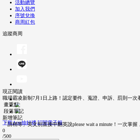
活動總覽
加入我們
序號兌換
商周紅包
追蹤商周
現正閱讀
職場霸凌新制7月1日上路！認定要件、蒐證、申訴、罰則一次
畫重點
段落筆記
新增筆記
下載App抽好禮
訂閱電子報
「請稍等」英文別直接中翻英說please wait a minute！一
0
/500