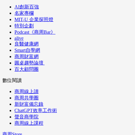
AI創新百強
名家專欄
MIT-U 企業探照燈
特別企劃
Podcast《商周Bar》
alive
良醫健康網
Smart自學網
商周財富網
圓桌趨勢論壇
百大顧問團
數位閱讀
商周線上讀
商周共學圈
新財富備忘錄
ChatGPT效率工作術
聲音商學院
商周線上課程
商周Store