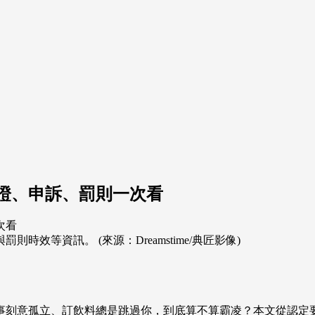
蒐證、申訴、罰則一次看
等資訊。 (來源：Dreamstime/典匠影像)
被同事刻意孤立、訂飲料總是跳過你，到底算不算霸凌？本文從認