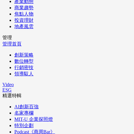
產業動態
商業趨勢
焦點人物
投資理財
地產風雲
管理
管理首頁
創新策略
數位轉型
行銷密技
領導馭人
Video
ESG
精選特輯
AI創新百強
名家專欄
MIT-U 企業探照燈
特別企劃
Podcast《商周Bar》