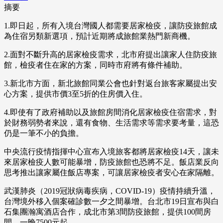
摘要
1.即日起，所有入境台灣國人都需要居家檢疫，讓防疫旅館成
為住宿另類新選項，預計近期將成旅館業熱門新商機。
2.面對不斷升高的居家檢疫需求，北市府提出讓家人住防疫旅
館，檢疫者住在家的方案，同時市府將有條件補助。
3.新北市方面，新北旅館同業公會也針對返台旅客家屬提出安
心方案，提供市價3至5折的住房價入住。
4.即使有了政府補助以及旅館房間消化居家檢疫住宿需求，對
於財務弱勢者來說，還有食物、生活需求等需求要考量，這恐
仍是一筆不小的負擔。
中央流行疫情指揮中心宣布入境旅客都將居家檢疫14天，讓未
來居家檢疫人數可能暴增，防疫旅館也恐將不足。飯店業反向
思考推出讓家屬住飯店專案，可讓居家檢疫者安心在家隔離。
武漢肺炎（2019冠狀病毒疾病，COVID-19）疫情持續升溫，
台灣境外移入個案確診數一夕之間暴增。台北市19日宣布與白
石集團瀚寓酒店合作，成北市第3間防疫旅館，提供100間房
間，一晚7500元起。