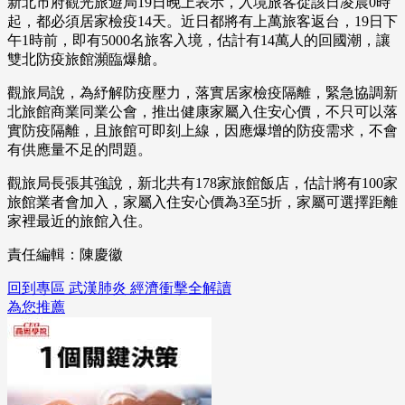
新北市府觀光旅遊局19日晚上表示，入境旅客從該日凌晨0時
起，都必須居家檢疫14天。近日都將有上萬旅客返台，19日下
午1時前，即有5000名旅客入境，估計有14萬人的回國潮，讓
雙北防疫旅館瀕臨爆艙。
觀旅局說，為紓解防疫壓力，落實居家檢疫隔離，緊急協調新
北旅館商業同業公會，推出健康家屬入住安心價，不只可以落
實防疫隔離，且旅館可即刻上線，因應爆增的防疫需求，不會
有供應量不足的問題。
觀旅局長張其強說，新北共有178家旅館飯店，估計將有100家
旅館業者會加入，家屬入住安心價為3至5折，家屬可選擇距離
家裡最近的旅館入住。
責任編輯：陳慶徽
回到專區 武漢肺炎 經濟衝擊全解讀
為您推薦