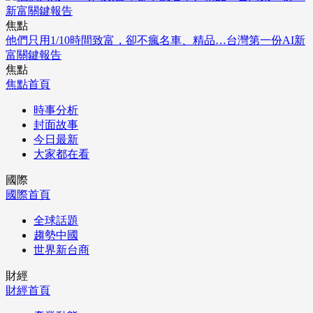
焦點
他們只用1/10時間致富，卻不瘋名車、精品…台灣第一份AI新
富關鍵報告
焦點
焦點首頁
時事分析
封面故事
今日最新
大家都在看
國際
國際首頁
全球話題
趨勢中國
世界新台商
財經
財經首頁