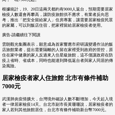
根據統計，19、20日這兩天都約有9000人返台，預期需要居家
檢疫人數還會再攀高，讓防疫旅館供不應求，有業者反向思
考，推出「把安全留給家人」住房專案，讓需要居家檢疫民眾
的家屬，可以到飯店住宿，把家裡留給居家檢疫者使用。
廣告-請繼續往下閱讀
雲朗觀光集團表示，願意成為首家響應市府研議變通作法的飯
店旅館業者，提出需要隔離的人留在家裡受到政府的管控，原
住在家中健康的家人反過來入住星級旅館，這不僅讓政府在防
疫上省時、省成本，同時也能達到降低返台者與家人同居的傳
染風險。
居家檢疫者家人住旅館 北市有條件補助
7000元
武漢肺炎疫情擴大，台灣境外確診人數不斷增加，今天起入境
者一律居家檢疫14天。台北市副市長黃珊珊說，居家檢疫者的
家人若到其他旅館居住，台北市有條件補助新台幣7000元。