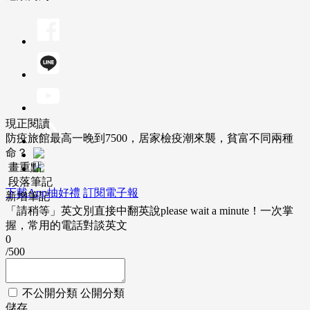
現正閱讀
防疫旅館最高一晚到7500，居家檢疫潮來襲，貧富不同兩種
命？
畫重點
段落筆記
下載App抽好禮
訂閱電子報
新增筆記
「請稍等」英文別直接中翻英說please wait a minute！一次掌
握，常用的電話對談英文
0
/500
不公開分類
公開分類
儲存