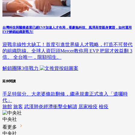
台灣科技與醫療產業已經EVP加速人才布局，看豪勉科技、風澤高管親身實證，如何運用
EVP解鎖組織新戰力!
迎戰非線性大缺工！首度引進世界級人才戰略，打造不可替代
的組織防線。全球人資巨頭Mercer教你用 EVP 把留才效益翻 3
倍。 全台唯一，限額招生。
解鎖團隊3倍戰力
延伸閱讀
手足特留分、大老婆條款翻修，繼承規畫正式進入「遺囑時
代」
旅館
旅客
武漢肺炎經濟衝擊全解讀
居家檢疫
檢疫
中央社
看更多
中央社