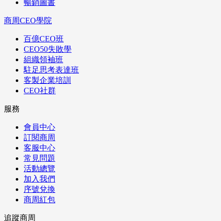
暢銷圖書
商周CEO學院
百億CEO班
CEO50失敗學
組織領袖班
駐足思考表達班
客製企業培訓
CEO社群
服務
會員中心
訂閱商周
客服中心
常見問題
活動總覽
加入我們
序號兌換
商周紅包
追蹤商周