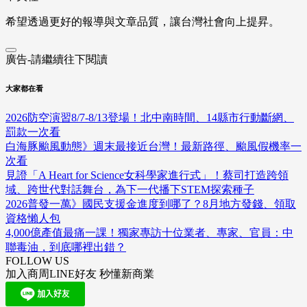
希望透過更好的報導與文章品質，讓台灣社會向上提昇。
廣告-請繼續往下閱讀
大家都在看
2026防空演習8/7-8/13登場！北中南時間、14縣市行動斷網、
罰款一次看
白海豚颱風動態》週末最接近台灣！最新路徑、颱風假機率一
次看
見證「A Heart for Science女科學家進行式」！蔡司打造跨領
域、跨世代對話舞台，為下一代播下STEM探索種子
2026普發一萬》國民支援金進度到哪了？8月地方發錢、領取
資格懶人包
4,000億產值最痛一課！獨家專訪十位業者、專家、官員：中
聯毒油，到底哪裡出錯？
FOLLOW US
加入商周LINE好友 秒懂新商業