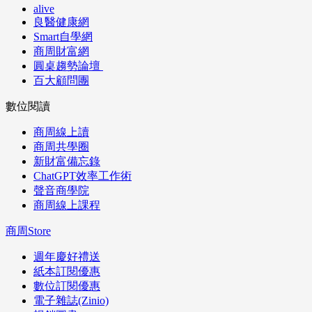
alive
良醫健康網
Smart自學網
商周財富網
圓桌趨勢論壇
百大顧問團
數位閱讀
商周線上讀
商周共學圈
新財富備忘錄
ChatGPT效率工作術
聲音商學院
商周線上課程
商周Store
週年慶好禮送
紙本訂閱優惠
數位訂閱優惠
電子雜誌(Zinio)