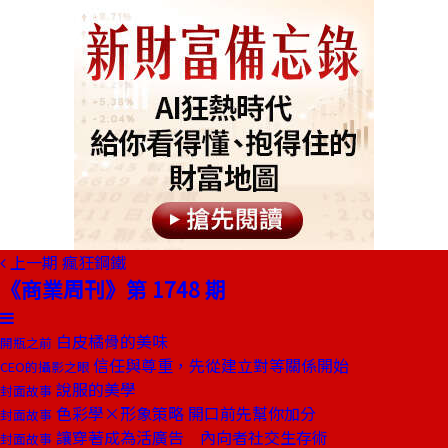
上一期
瘋狂鋼鐵
《商業周刊》第 1748 期
白皮橘骨的美味
開瓶之前
信任與尊重，先從建立對等關係開始
CEO的攝影之眼
說服的美學
封面故事
色彩學×形象策略 開口前先幫你加分
封面故事
讓穿著成為活廣告 內向者社交生存術
封面故事