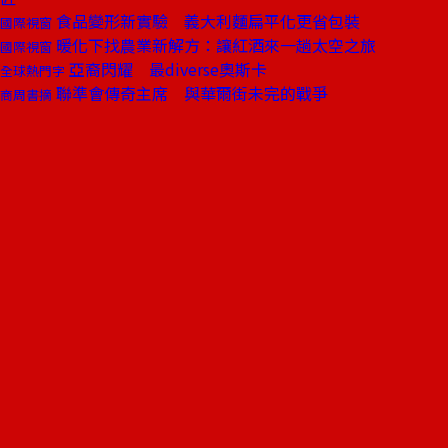
食品變形新實驗 義大利麵扁平化更省包裝
國際視窗
暖化下找農業新解方：讓紅酒來一趟太空之旅
國際視窗
亞裔閃耀 最diverse奧斯卡
全球熱門字
聯準會傳奇主席 與華爾街未完的戰爭
商周書摘