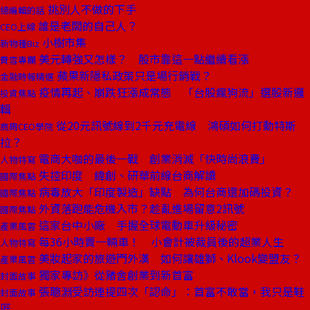
挑別人不做的下手
總編輯的話
誰是老闆的自己人？
CEO上線
小樹市集
新物種Biz
美元轉強又怎樣？ 股市靠這一點繼續看漲
費雪專欄
蘋果新隱私政策只是場行銷戰？
金融時報精選
疫情再起、崩跌狂漲成常態 「台股瘋狗流」選股新邏
投資焦點
輯
從20元訊號線到2千元充電線 鴻碩如何打動特斯
商周CEO學院
拉？
電商大咖的最後一戰 創業消滅「快時尚浪費」
人物特寫
失控印度 緯創、研華前線台商解讀
國際焦點
病毒放大「印度製造」缺點 為何台商還加碼投資？
國際焦點
外資落跑能危機入市？趁亂進場留意2訊號
國際焦點
這家台中小廠 手握全球電動車升級秘密
產業風雲
每36小時賣一輛車！ 小會計被裁員後的超業人生
人物特寫
美妝起家的旅遊門外漢 如何讓雄獅、Klook變盟友？
產業風雲
獨家專訪》從豬舍創業到新首富
封面故事
張聰淵受訪連提四次「認命」：首富不敢當，我只是鞋
封面故事
匠