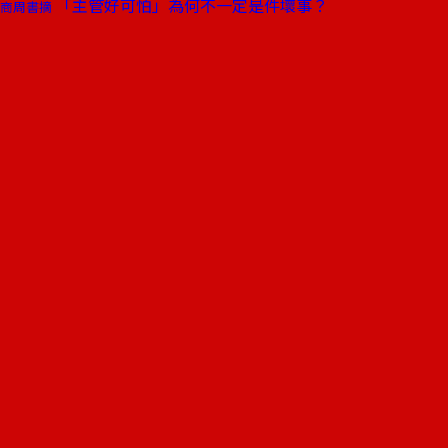
「主管好可怕」為何不一定是件壞事？
商周書摘