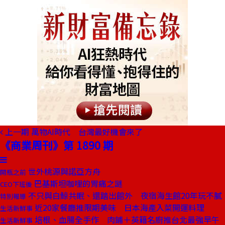
上一期
萬物AI時代 台灣最好機會來了
《商業周刊》第 1890 期
世外桃源與諾亞方舟
開瓶之前
巴基斯坦咖哩的胃痛之謎
CEO下班後
不只與白鯨共眠、還踏出館外 夜宿海生館20年玩不膩
特別報導
近20家餐廳推限期美味 日本海產入菜開運料理
生活新鮮事
培根、血腸全手作 肉鋪＋英籍名廚推台北最強早午
生活新鮮事