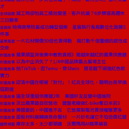
才
減工時卻怕員工績效變差、客戶抗議？6步驟提高週休
全球話題
三日勝率
哈佛商學院最成功轉型個案 星展執行長揭數位化致勝5
金融街
件事
一片石材開價50倍也賣得動 揭打動千億董總的感性成
產業風雲
交術
蘋果頭盔背後美中敵對真相》揭越來越紅的蘋果供應鏈
封面故事
以為中企消失了？1/4中國品牌霸占展場主位
封面故事
拍TikTok、逛Temu、穿Shein 貿易戰下頑強紅色軟
封面故事
實力
認清中國在哪被「對付」！紅兵全球化，聰明台商早換
封面故事
這跑道
逼全球重組供應鏈2年 美國好友反變中國後院
封面故事
淡出蘋果鏈自砍營收 鍵盤老廠做E-bike奪日本前3
封面故事
美國要的，中國進不去 它放棄製電池賣授權賺更多
封面故事
面板材料廠轉做救命醫材 一片紗布讓它不怕低價紅鏈
封面故事
庫存太多、太少都頭痛 沃爾瑪用AI精準補貨
國際視窗