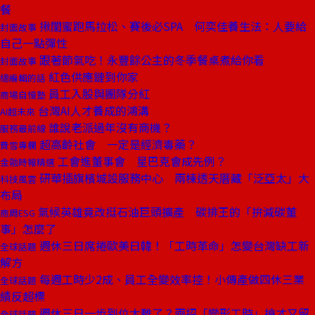
餐
揪閨蜜跑馬拉松、賽後必SPA 何奕佳養生法：人要給
封面故事
自己一點彈性
跟著節氣吃！永豐餘公主的冬季餐桌煮給你看
封面故事
紅色供應鏈到你家
總編輯的話
員工入股與團隊分紅
商場自慢塾
台灣AI人才養成的鴻溝
AI超未來
誰說老派過年沒有商機？
服務最前線
超高齡社會 一定是經濟毒藥？
費雪專欄
工會進董事會 星巴克會成先例？
金融時報精選
研華插旗檳城設服務中心 兩棟透天厝藏「泛亞太」大
科技風雲
布局
氣候英雄竟改挺石油巨頭擴產 碳排王的「拚減碳董
商周ESG
事」怎麼了
週休三日席捲歐美日韓！「工時革命」怎變台灣缺工新
全球話題
解方
每週工時少2成、員工全變效率控！小傳產做四休三業
全球話題
績反超標
週休三日一步到位太難了？兩招「變形工時」搶才又留
全球話題