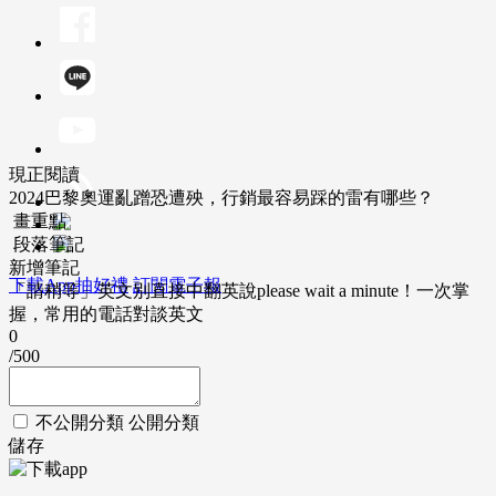
現正閱讀
2024巴黎奧運亂蹭恐遭殃，行銷最容易踩的雷有哪些？
畫重點
段落筆記
新增筆記
下載App抽好禮
訂閱電子報
「請稍等」英文別直接中翻英說please wait a minute！一次掌
握，常用的電話對談英文
0
/500
不公開分類
公開分類
儲存