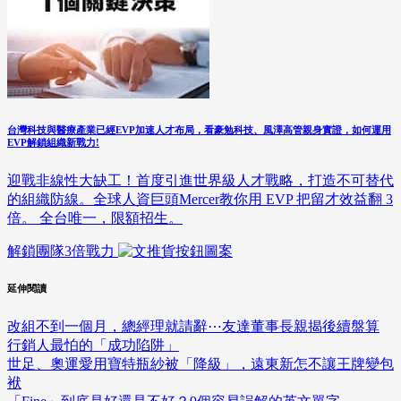
台灣科技與醫療產業已經EVP加速人才布局，看豪勉科技、風澤高管親身實證，如何運用
EVP解鎖組織新戰力!
迎戰非線性大缺工！首度引進世界級人才戰略，打造不可替代
的組織防線。全球人資巨頭Mercer教你用 EVP 把留才效益翻 3
倍。 全台唯一，限額招生。
解鎖團隊3倍戰力
延伸閱讀
改組不到一個月，總經理就請辭⋯友達董事長親揭後續盤算
行銷人最怕的「成功陷阱」
世足、奧運愛用寶特瓶紗被「降級」，遠東新怎不讓王牌變包
袱