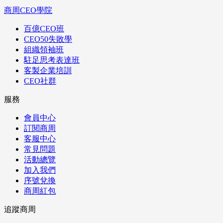
商周CEO學院
百億CEO班
CEO50失敗學
組織領袖班
駐足思考表達班
客製企業培訓
CEO社群
服務
會員中心
訂閱商周
客服中心
常見問題
活動總覽
加入我們
序號兌換
商周紅包
追蹤商周