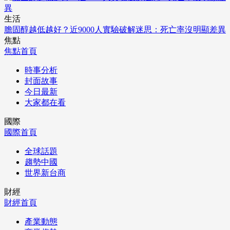
生活
膽固醇越低越好？近9000人實驗破解迷思：死亡率沒明顯差異
焦點
焦點首頁
時事分析
封面故事
今日最新
大家都在看
國際
國際首頁
全球話題
趨勢中國
世界新台商
財經
財經首頁
產業動態