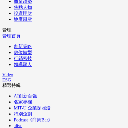
商業趨勢
焦點人物
投資理財
地產風雲
管理
管理首頁
創新策略
數位轉型
行銷密技
領導馭人
Video
ESG
精選特輯
AI創新百強
名家專欄
MIT-U 企業探照燈
特別企劃
Podcast《商周Bar》
alive