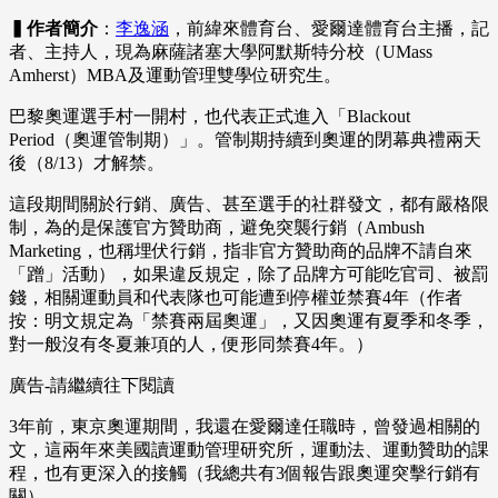
▍作者簡介
：
李逸涵
，前緯來體育台、愛爾達體育台主播，記
者、主持人，現為麻薩諸塞大學阿默斯特分校（UMass
Amherst）MBA及運動管理雙學位研究生。
巴黎奧運選手村一開村，也代表正式進入「Blackout
Period（奧運管制期）」。管制期持續到奧運的閉幕典禮兩天
後（8/13）才解禁。
這段期間關於行銷、廣告、甚至選手的社群發文，都有嚴格限
制，為的是保護官方贊助商，避免突襲行銷（Ambush
Marketing，也稱埋伏行銷，指非官方贊助商的品牌不請自來
「蹭」活動），如果違反規定，除了品牌方可能吃官司、被罰
錢，相關運動員和代表隊也可能遭到停權並禁賽4年（作者
按：明文規定為「禁賽兩屆奧運」，又因奧運有夏季和冬季，
對一般沒有冬夏兼項的人，便形同禁賽4年。）
廣告-請繼續往下閱讀
3年前，東京奧運期間，我還在愛爾達任職時，曾發過相關的
文，這兩年來美國讀運動管理研究所，運動法、運動贊助的課
程，也有更深入的接觸（我總共有3個報告跟奧運突擊行銷有
關）。