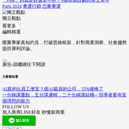
「Fine」到底是好還是不好？9個容易誤解的英文單字
Paris 2024
奧運行銷
巴黎奧運
獨立觀點
看更多
編輯精選
匯聚專家真知灼見，打破思維框架，針對商業洞察、社會趨勢
提供犀利評論。
廣告-請繼續往下閱讀
大家都在看
AI真的比員工便宜？因AI裁員的公司，55%後悔了
一分鐘講重點，五分講邏輯，二十分鐘講結構─ 領導者要有宣
揚理想的能力
FOLLOW US
加入商周LINE好友 秒懂新商業