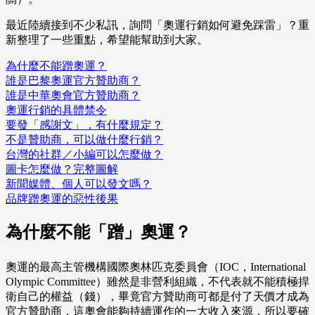
最近陸續接到不少私訊，詢問「奧運行銷如何避免踩雷」？重
新整理了一些重點，希望能幫助到大家。
為什麼不能蹭奧運？
誰是巴黎奧運官方贊助商？
誰是中華奧會官方贊助商？
奧運行銷的具體禁令
要發「感謝文」，有什麼規定？
不是贊助商，可以做什麼行銷？
台灣的社群／小編可以怎麼做？
圖卡怎麼做？完整圖解
新聞媒體、個人可以發文嗎？
品牌蹭奧運的惡性後果
為什麼不能「蹭」奧運？
奧運的最高主管機構國際奧林匹克委員會（IOC，International
Olympic Committee）雖然是非營利組織，不代表就不能積極捍
衛自己的權益（錢），畢竟官方贊助商可都是付了天價才成為
官方贊助商，這奧會能夠持續運作的一大收入來源，所以要確