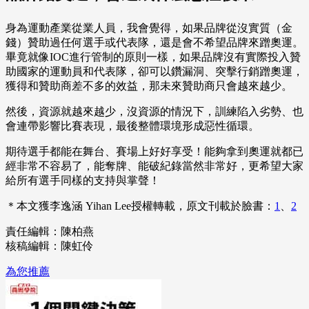
身為運動產業從業人員，我會覺得，如果品牌從沒實質（金
錢）贊助過任何選手或代表隊，還是會不希望品牌來蹭奧運。
畢竟就像IOC進行管制的原則一樣，如果品牌沒有實際投入贊
助國家的運動員和代表隊，卻可以鑽漏洞、突擊行銷蹭奧運，
獲得和贊助商差不多的效益，那未來贊助商只會越來越少。
然後，資源就越來越少，沒資源的情況下，訓練陷入劣勢、也
會連帶影響比賽表現，最後整體環境形成惡性循環。
期待選手都能在舞台、賽場上好好享受！能夠拿到奧運就都已
經非常不容易了，能奪牌、能破紀錄當然非常好，更希望大家
給所有選手同樣的支持與掌聲！
＊本文獲李逸涵 Yihan Lee授權轉載，原文刊載於臉書：
1
、
2
責任編輯：陳柏燕
核稿編輯：陳虹伶
為您推薦