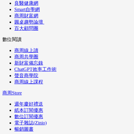
良醫健康網
Smart自學網
商周財富網
圓桌趨勢論壇
百大顧問團
數位閱讀
商周線上讀
商周共學圈
新財富備忘錄
ChatGPT效率工作術
聲音商學院
商周線上課程
商周Store
週年慶好禮送
紙本訂閱優惠
數位訂閱優惠
電子雜誌(Zinio)
暢銷圖書