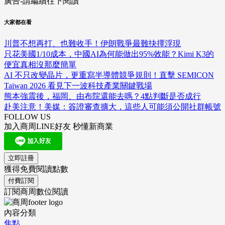
廣告-請繼續往下閱讀
大家都在看
川普不想再打、也難收手！伊朗戰爭最難抉擇浮現
只花美國1/10成本，中國AI為何能做出95%效能？Kimi K3的
便宜真相沒那麼簡單
AI 不只改變晶片，更重寫半導體競爭規則！直擊 SEMICON
Taiwan 2026 看見下一波科技產業關鍵戰場
熊本強震後，福岡、由布院還能去嗎？4點判斷是否成行
赴美注意！美媒：簽證審查擴大，這些人可能須公開社群帳號
FOLLOW US
加入商周LINE好友 秒懂新商業
立即註冊
獲得免費閱讀點數
付費訂閱
訂閱商周數位閱讀
內容分類
焦點