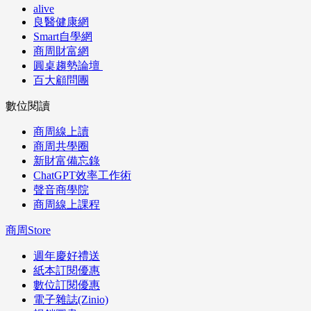
alive
良醫健康網
Smart自學網
商周財富網
圓桌趨勢論壇
百大顧問團
數位閱讀
商周線上讀
商周共學圈
新財富備忘錄
ChatGPT效率工作術
聲音商學院
商周線上課程
商周Store
週年慶好禮送
紙本訂閱優惠
數位訂閱優惠
電子雜誌(Zinio)