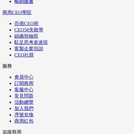
暢銷圖書
商周CEO學院
百億CEO班
CEO50失敗學
組織領袖班
駐足思考表達班
客製企業培訓
CEO社群
服務
會員中心
訂閱商周
客服中心
常見問題
活動總覽
加入我們
序號兌換
商周紅包
追蹤商周