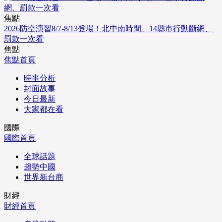
焦點
2026防空演習8/7-8/13登場！北中南時間、14縣市行動斷網、
罰款一次看
焦點
焦點首頁
時事分析
封面故事
今日最新
大家都在看
國際
國際首頁
全球話題
趨勢中國
世界新台商
財經
財經首頁