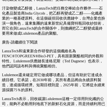
汙染物變成乙醇後，LanzaTech把任務交棒給合作夥伴——石
化產品製造商India Glycols，把乙醇再變成乙二醇——化纖產
業的一種基礎原料。在這個碳排回收供應鏈中，台灣企業也扮
演一個角色，遠東集團的遠東新世紀具備寶特瓶回收紗技術，
而它在與LanzaTech的合作關係中，則擔綱把乙二醇變成最終
要用來做成Lululemon產品的聚酯。
廣告-請繼續往下閱讀
LanzaTech和遠東新合作研發的這個纖維名為
FENC®TOPGREEN®Bio3-PET，具有跟新聚酯相同的外觀和
特性。Lululemon供應鏈長達格尼斯（Ted Dagnese）也表示，
他們認同該布料與傳統聚酯相仿。
Lululemon還未確定用它做成哪項產品，但這有助於它達成永
續目標。它承諾，在2030年前，其所有產品將由永續原料製
造，達成循環經濟。短期目標則是，2025年前，它將從永續來
源採購75％的原料。
LanzaTech表示，回收碳讓Lululemon這種一定得用到化纖的公
司，能夠不必動用到地底下的新鮮石化資源，而是持續利用已