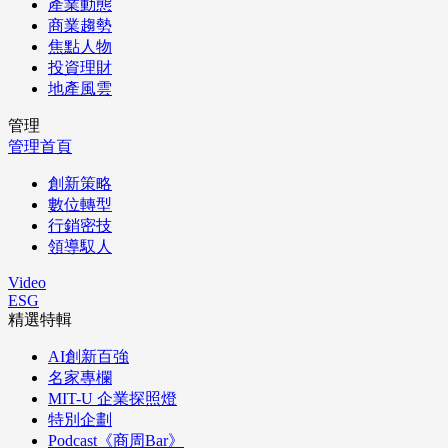
產業動態
商業趨勢
焦點人物
投資理財
地產風雲
管理
管理首頁
創新策略
數位轉型
行銷密技
領導馭人
Video
ESG
精選特輯
AI創新百強
名家專欄
MIT-U 企業探照燈
特別企劃
Podcast《商周Bar》