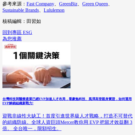
參考來源：
Fast Company
、
GreenBiz
、
Green Queen
、
Sustainable Brands
、
Lululemon
核稿編輯：田習如
回到專區 ESG
為您推薦
台灣科技與醫療產業已經EVP加速人才布局，看豪勉科技、風澤高管親身實證，如何運用
EVP解鎖組織新戰力!
迎戰非線性大缺工！首度引進世界級人才戰略，打造不可替代
的組織防線。全球人資巨頭Mercer教你用 EVP 把留才效益翻 3
倍。 全台唯一，限額招生。