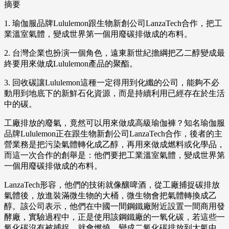
摘要
1. 瑜伽服品牌Lululemon跟生物新創公司LanzaTech合作，把工
業溫室氣體，變成世界第一個用廢碳排做成的布料。
2. 台灣企業也扮演一個角色，遠東新世紀擔綱把乙二醇變成最
終要用來做成Lululemon產品的聚酯。
3. 回收碳讓Lululemon這種一定得用到化纖的公司，能夠不必
動用到地底下的新鮮石化資源，而是持續利用已經存在於生活
中的碳。
工廠排放的廢氣，竟然可以用來做成高級瑜伽褲？知名瑜伽服
品牌Lululemon正在跟生物新創公司LanzaTech合作，後者的主
營業務是把污染氣體轉化成乙醇，再用來做成燃料或化學品，
而這一次合作的創舉是：他們要把工業溫室氣體，變成世界第
一個用廢碳排做成的布料。
LanzaTech形容，他們的技術就像釀啤酒，從工廠捕捉碳排放
氣體後，放進裝滿微生物的大桶，微生物會把氣體轉換成乙
醇。該公司表示，他們在中國一間鋼鐵廠附近設置一間商用發
酵廠，實驗過程中，正是使用該鋼鐵廠的一氧化碳，若這些一
氧化碳沒有被捕捉，就會燃燒、變成二氧化碳排放到大氣中。