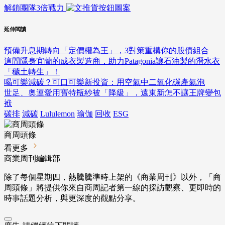
解鎖團隊3倍戰力
延伸閱讀
預備升息期轉向「定價權為王」，3對策重構你的股債組合
這間隱身宜蘭的成衣製造商，助力Patagonia讓石油製的潛水衣
「穢土轉生」！
喝可樂減碳？可口可樂新投資：用空氣中二氧化碳產氣泡
世足、奧運愛用寶特瓶紗被「降級」，遠東新怎不讓王牌變包
袱
碳排
減碳
Lululemon
瑜伽
回收
ESG
商周頭條
看更多
商業周刊編輯部
除了每個星期四，熱騰騰準時上架的《商業周刊》以外，「商
周頭條」將提供你來自商周記者第一線的採訪觀察、
更即時的
時事話題分析，與更深度的觀點分享。