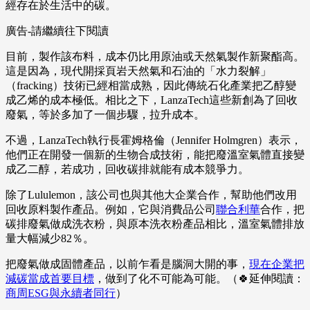
經存在於生活中的碳。
廣告-請繼續往下閱讀
目前，製作該布料，成本仍比用原油或天然氣製作新聚酯高。
這是因為，現代開採頁岩天然氣和石油的「水力裂解」
（fracking）技術已經相當成熟，因此傳統石化產業把乙醇變
成乙烯的成本極低。相比之下，LanzaTech這些新創為了回收
廢氣，等於多加了一個步驟，拉升成本。
不過，LanzaTech執行長霍姆格倫（Jennifer Holmgren）表示，
他們正在開發一個新的生物合成技術，能把廢溫室氣體直接變
成乙二醇，若成功，回收碳排就能有成本競爭力。
除了Lululemon，該公司也與其他大企業合作，幫助他們改用
回收原料製作產品。例如，它與消費品公司
聯合利華
合作，把
碳排廢氣做成洗衣粉，與原本洗衣粉產品相比，溫室氣體排放
量大幅減少82％。
把廢氣做成固體產品，以前乍看是腦洞大開的事，
現在企業把
減碳當成首要目標
，做到了化不可能為可能。（🍀延伸閱讀：
商周ESG與永續者同行
）