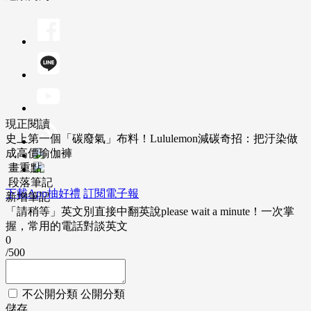
現正閱讀
史上第一個「碳廢氣」布料！Lululemon減碳奇招：把汙染做
成高價瑜伽褲
畫重點
段落筆記
下載App抽好禮
訂閱電子報
新增筆記
「請稍等」英文別直接中翻英說please wait a minute！一次掌
握，常用的電話對談英文
0
/500
不公開分類
公開分類
儲存