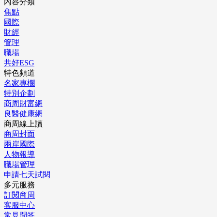
內容分類
焦點
國際
財經
管理
職場
共好ESG
特色頻道
名家專欄
特別企劃
商周財富網
良醫健康網
商周線上讀
商周封面
兩岸國際
人物報導
職場管理
申請七天試閱
多元服務
訂閱商周
客服中心
常見問答