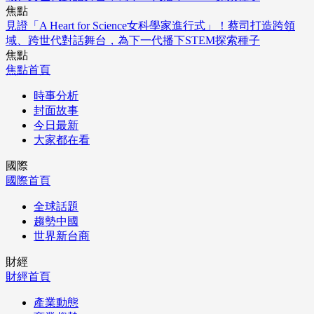
焦點
見證「A Heart for Science女科學家進行式」！蔡司打造跨領
域、跨世代對話舞台，為下一代播下STEM探索種子
焦點
焦點首頁
時事分析
封面故事
今日最新
大家都在看
國際
國際首頁
全球話題
趨勢中國
世界新台商
財經
財經首頁
產業動態