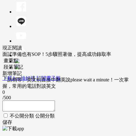
現正閱讀
面試準備也有SOP！5步驟照著做，提高成功錄取率
畫重點
段落筆記
新增筆記
下載App抽好禮
訂閱電子報
「請稍等」英文別直接中翻英說please wait a minute！一次掌
握，常用的電話對談英文
0
/500
不公開分類
公開分類
儲存