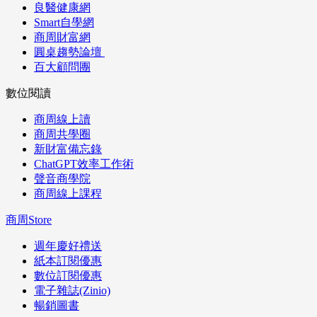
良醫健康網
Smart自學網
商周財富網
圓桌趨勢論壇
百大顧問團
數位閱讀
商周線上讀
商周共學圈
新財富備忘錄
ChatGPT效率工作術
聲音商學院
商周線上課程
商周Store
週年慶好禮送
紙本訂閱優惠
數位訂閱優惠
電子雜誌(Zinio)
暢銷圖書