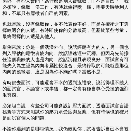
另外，有些人會問「為什麼是別人被錄取，而不是自己？」我
必須說，錄取一份工作，有時就像得獎一樣，需要天時地利人
和，不單只有應徵者自己的因素。
也就是說，沒有錄取你，並不代表你不好，而是在權衡之下選
擇較適合的人選。有時即使你的分數最高，但基於某些考量，
最終選擇的人選是其他人。
舉例來說：你是一個活潑外向、說話鏗鏘有力的人，另一個也
列入評估的應徵者較內向、說話語速適中沉穩。但因為先前擔
任這個職缺的人也是內向、說話沉穩且表現良好，面試官有可
能先入為主認為內向者屬性較適合，最終錄取的可能就是那位
內向的應徵者。這是因為你不夠好嗎？當然不是。
有時候去面試，可能還會不幸的遇到沒禮貌、說話得理不饒人
的面試官，不論當下或事後，都一定會有種自尊心受挫的強烈
沮喪感。
必須坦白說，有些公司可能會設計壓力面試，透過面試官言語
挑釁等方式來測試你的壓力承受度與反應，但有時候也的確只
是面試官個人的問題。
不論你遇到的是哪種情況，我仍鼓勵你，試著告訴自己不會被