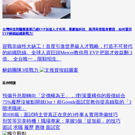
台灣科技與醫療產業已經EVP加速人才布局，看豪勉科技、風澤高管親身實證，如何運用
EVP解鎖組織新戰力!
迎戰非線性大缺工！首度引進世界級人才戰略，打造不可替代
的組織防線。全球人資巨頭Mercer教你用 EVP 把留才效益翻 3
倍。 全台唯一，限額招生。
解鎖團隊3倍戰力
延伸閱讀
預備升息期轉向「定價權為王」，3對策重構你的股債組合
75%履歷沒被點開就Out！前Google面試官教你提高錄取的「3
階求職術」
前HR揭：面試時主管真正在意的3件事＆實用準備技巧
別苦等完美時機！職場專家：掌握5個「提加薪」的技巧
面試
求職
履歷
應徵
面試官