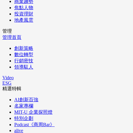
商業趨勢
焦點人物
投資理財
地產風雲
管理
管理首頁
創新策略
數位轉型
行銷密技
領導馭人
Video
ESG
精選特輯
AI創新百強
名家專欄
MIT-U 企業探照燈
特別企劃
Podcast《商周Bar》
alive