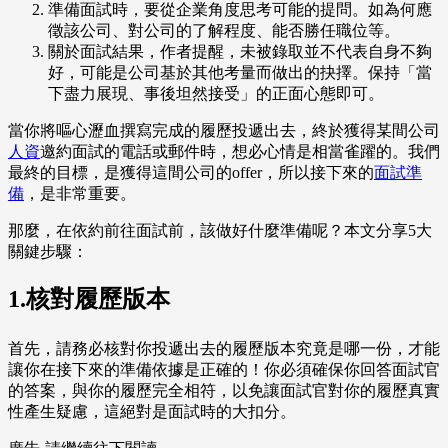
準備面試時，要從企業角度思考可能的提問。如為何應
徵該公司、對公司的了解程度、能否勝任職位等。
關於面試結果，作者提醒，未被錄取並不代表自身不夠
好，可能是公司基於其他考量而做出的抉擇。保持「當
下盡力展現、事後坦然接受」的正面心態即可。
當你將嘔心瀝血撰寫完成的履歷投遞出去，終於獲得某間公司
人資
邀約面試的電話或郵件時，想必心情是相當雀躍的。我們
最終的目標，是獲得這間公司的offer，所以接下來的
面試準
備
，是非常重要。
那麼，在依約前往面試前，該做好什麼準備呢？本文分享5大
關鍵步驟：
1.核對履歷版本
首先，請務必核對你投遞出去的履歷版本究竟是哪一份，才能
讓你在接下來的準備依據是正確的！你必須確保你回答面試官
的答案，與你的履歷完全相符，以免讓面試官對你的履歷真實
性產生疑慮，這絕對是面試時的大扣分。