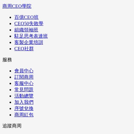
商周CEO學院
百億CEO班
CEO50失敗學
組織領袖班
駐足思考表達班
客製企業培訓
CEO社群
服務
會員中心
訂閱商周
客服中心
常見問題
活動總覽
加入我們
序號兌換
商周紅包
追蹤商周