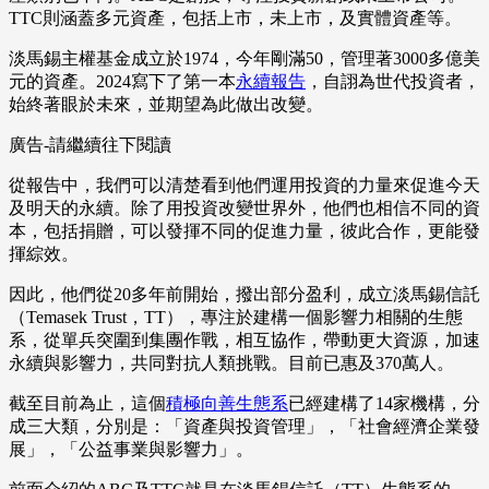
TTC則涵蓋多元資產，包括上市，未上市，及實體資產等。
淡馬錫主權基金成立於1974，今年剛滿50，管理著3000多億美
元的資產。2024寫下了第一本
永續報告
，自詡為世代投資者，
始終著眼於未來，並期望為此做出改變。
廣告-請繼續往下閱讀
從報告中，我們可以清楚看到他們運用投資的力量來促進今天
及明天的永續。除了用投資改變世界外，他們也相信不同的資
本，包括捐贈，可以發揮不同的促進力量，彼此合作，更能發
揮綜效。
因此，他們從20多年前開始，撥出部分盈利，成立淡馬錫信託
（Temasek Trust，TT），專注於建構一個影響力相關的生態
系，從單兵突圍到集團作戰，相互協作，帶動更大資源，加速
永續與影響力，共同對抗人類挑戰。目前已惠及370萬人。
截至目前為止，這個
積極向善生態系
已經建構了14家機構，分
成三大類，分別是：「資產與投資管理」，「社會經濟企業發
展」，「公益事業與影響力」。