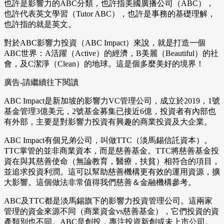
也許是影響力的ABC分類，也許指美國廣播公司（ABC），
也許代表英文學習（Tutor ABC），也許是事務的基礎理解，
也許指的就是英文。
對於ABC影響力投資（ABC Impact）來說，就是打造一個
ABC世界：A活躍（Active）的經濟，B美麗（Beautiful）的社
會，及C潔淨（Clean）的地球。這是個多麼美好的境界！
廣告-請繼續往下閱讀
ABC Impact是新加坡的影響力VC管理公司，成立於2019，1號
基金管理3億美元，2號基金募集已接近6億，投資者有內部也
有外部，主要是對影響力投資有興趣的商業投資及大企業。
ABC Impact有個兄弟公司，叫做TTC（淡馬錫信託資本）。
TTC掌管的並非商業資本，而是慈善基金。TTC將慈善基金投
資在與其慈善使命（無論教育，醫療，扶貧）相符合的項目，
並追求投資利潤。這可以幫助慈善機構更有效的運用資源，擴
大影響。這個做法非常值得我們慈善＆金融機構參考。
ABC及TTC都是淡馬錫旗下的影響力投資管理公司。這兩家
管理的資金來源不同（商業資金vs慈善基金），它們投資的資
產類別也不同。ABC是創投，專注投資新創或未上市公司。