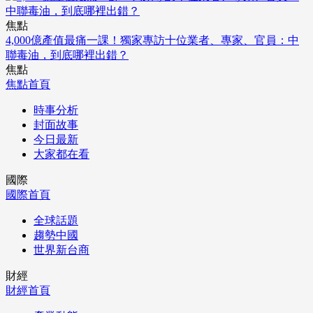
焦點
4,000億產值最痛一課！獨家專訪十位業者、專家、官員：中
聯毒油，到底哪裡出錯？
焦點
焦點首頁
時事分析
封面故事
今日最新
大家都在看
國際
國際首頁
全球話題
趨勢中國
世界新台商
財經
財經首頁