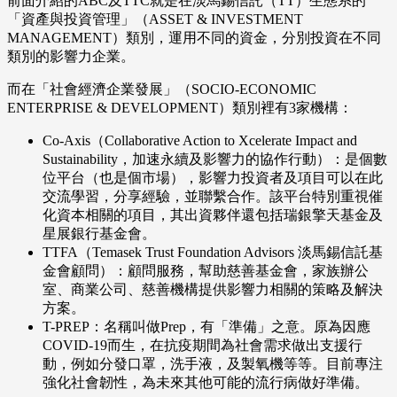
前面介紹的ABC及TTC就是在淡馬錫信託（TT）生態系的
「資產與投資管理」（ASSET & INVESTMENT
MANAGEMENT）類別，運用不同的資金，分別投資在不同
類別的影響力企業。
而在「社會經濟企業發展」（SOCIO-ECONOMIC
ENTERPRISE & DEVELOPMENT）類別裡有3家機構：
Co-Axis（Collaborative Action to Xcelerate Impact and
Sustainability，加速永續及影響力的協作行動）：是個數
位平台（也是個市場），影響力投資者及項目可以在此
交流學習，分享經驗，並聯繫合作。該平台特別重視催
化資本相關的項目，其出資夥伴還包括瑞銀擎天基金及
星展銀行基金會。
TTFA（Temasek Trust Foundation Advisors 淡馬錫信託基
金會顧問）：顧問服務，幫助慈善基金會，家族辦公
室、商業公司、慈善機構提供影響力相關的策略及解決
方案。
T-PREP：名稱叫做Prep，有「準備」之意。原為因應
COVID-19而生，在抗疫期間為社會需求做出支援行
動，例如分發口罩，洗手液，及製氧機等等。目前專注
強化社會韌性，為未來其他可能的流行病做好準備。