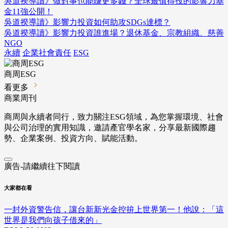
吳道揆導讀》做對事也能賺更多錢？全球最值得投的影響力基
金11強公開！
吳道揆導讀》影響力投資如何助攻SDGs達標？
吳道揆導讀》影響力投資誰進場？退休基金、宗教組織、慈善
NGO
永續
企業社會責任
ESG
商周ESG
看更多
商業周刊
商周與永續者同行，致力關注ESG領域，為您掌握環境、社會
與公司治理的實用知識，邀請產官學名家，分享最新國際趨
勢、企業案例、投資方向、賦能活動。
廣告-請繼續往下閱讀
大家都在看
一封外資警告信，讓台新新光金控拚上世界第一！他說：「這
世界是我們向孩子借來的」