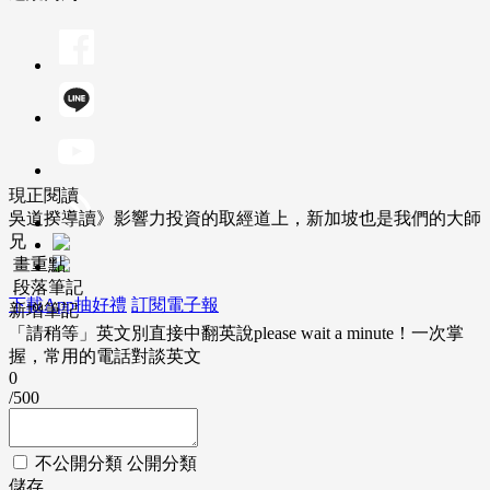
現正閱讀
吳道揆導讀》影響力投資的取經道上，新加坡也是我們的大師
兄
畫重點
段落筆記
下載App抽好禮
訂閱電子報
新增筆記
「請稍等」英文別直接中翻英說please wait a minute！一次掌
握，常用的電話對談英文
0
/500
不公開分類
公開分類
儲存