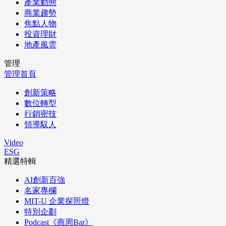
產業動態
商業趨勢
焦點人物
投資理財
地產風雲
管理
管理首頁
創新策略
數位轉型
行銷密技
領導馭人
Video
ESG
精選特輯
AI創新百強
名家專欄
MIT-U 企業探照燈
特別企劃
Podcast《商周Bar》