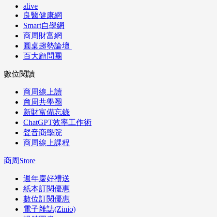
alive
良醫健康網
Smart自學網
商周財富網
圓桌趨勢論壇
百大顧問團
數位閱讀
商周線上讀
商周共學圈
新財富備忘錄
ChatGPT效率工作術
聲音商學院
商周線上課程
商周Store
週年慶好禮送
紙本訂閱優惠
數位訂閱優惠
電子雜誌(Zinio)