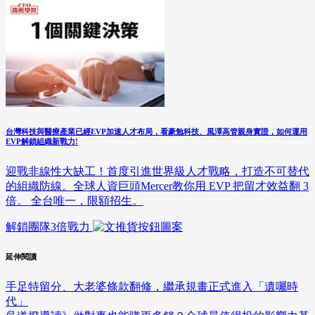
台灣科技與醫療產業已經EVP加速人才布局，看豪勉科技、風澤高管親身實證，如何運用
EVP解鎖組織新戰力!
迎戰非線性大缺工！首度引進世界級人才戰略，打造不可替代
的組織防線。全球人資巨頭Mercer教你用 EVP 把留才效益翻 3
倍。 全台唯一，限額招生。
解鎖團隊3倍戰力
延伸閱讀
手足特留分、大老婆條款翻修，繼承規畫正式進入「遺囑時
代」