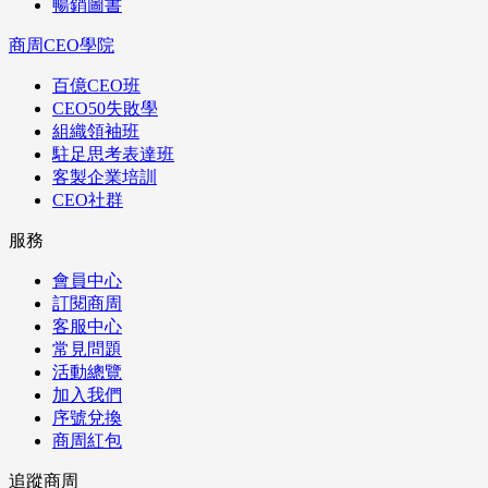
暢銷圖書
商周CEO學院
百億CEO班
CEO50失敗學
組織領袖班
駐足思考表達班
客製企業培訓
CEO社群
服務
會員中心
訂閱商周
客服中心
常見問題
活動總覽
加入我們
序號兌換
商周紅包
追蹤商周