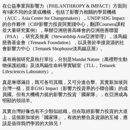
在公益事業與影響力（PHILANTHROPY & IMPACT）方面則
有9家不同的企業或機構，包括了影響力相關的學習機構
（ACC，Asia Centre for Changemakers），UNDP SDG Impact
的合作夥伴（CIIP影響力投資與實踐中心，翻譯Coursera課程
並大量研究案例），舉辦亞洲慈善高峰會的亞洲慈善聯盟
（PAA），研究及推廣（Stewardship Asia亞洲管理），淡馬錫
慈善基金會（Temasek Foundation），以及善於串接資源的社
會影響力中心（Temasek Shophouse淡馬錫店屋）。
還有兩個研究及執行單位，分別是Mandai Nature（萬禮野生動
物保護組織）及淡馬錫生命科學實驗室（TLL，Temasek
Lifesciences Laboratory）。
真是琳瑯滿目，既可各司其職，又可分進合擊。其實新加坡與
台灣一樣，並非GSG Impact（影響力投資界的小聯合國）的成
員國。但有大機構力挺的影響力投資「國家隊」，在亞洲成為
明顯的領頭羊。
其實台灣好像也有不少類似組織，但在取經影響力投資的大道
上，這個新加坡的「國家隊」，有效的整合及資源的互補，應
該是值得我們學習的大師兄！