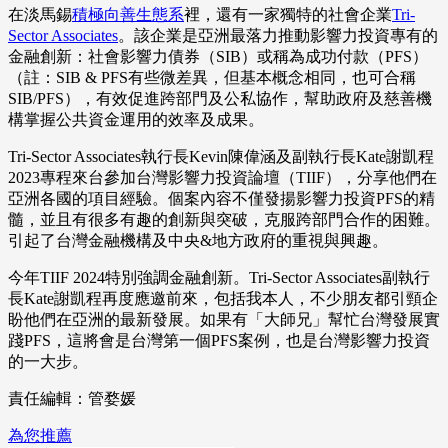
在淡馬錫
積極向善生態系
裡，還有一家獨特的社會企業
Tri-
Sector Associates
。該企業是亞洲最落力推動影響力投資專有的
金融創新：社會影響力債券（SIB）或稱為成功付款（PFS）
（註：SIB & PFS有些微差異，但基本概念相同，也可合稱
SIB/PFS），有效促進跨部門及公私協作，幫助政府及慈善機
構掌握公共資金運用的效率及成果。
Tri-Sector Associates執行長Kevin陳偉涵及副執行長Kate謝凱程
2023專程來台參加台灣影響力投資論壇（TIIF），分享他們在
亞洲各國的項目經驗。個案內容不僅發揚影響力投資PFS的精
髓，並且有很多有趣的創新與突破，克服跨部門合作的困難。
引起了台灣金融機構及中央&地方政府的重視與興趣。
今年TIIF 2024特別強調金融創新。Tri-Sector Associates副執行
長Kate謝凱程再度應邀前來，包括我本人，不少朋友都引頸企
盼他們在亞洲的最新發展。如果有「大師兄」幫忙台灣發展實
踐PFS，這將會是台灣第一個PFS案例，也是台灣影響力投資
的一大步。
責任編輯：管婺媛
為您推薦