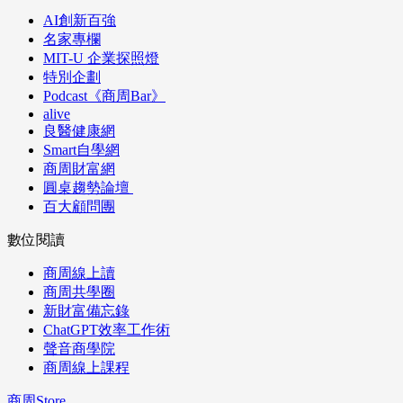
AI創新百強
名家專欄
MIT-U 企業探照燈
特別企劃
Podcast《商周Bar》
alive
良醫健康網
Smart自學網
商周財富網
圓桌趨勢論壇
百大顧問團
數位閱讀
商周線上讀
商周共學圈
新財富備忘錄
ChatGPT效率工作術
聲音商學院
商周線上課程
商周Store