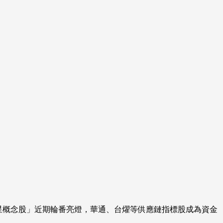
低軌衛星概念股」近期輪番亮燈，華通、台燿等供應鏈指標股成為資金