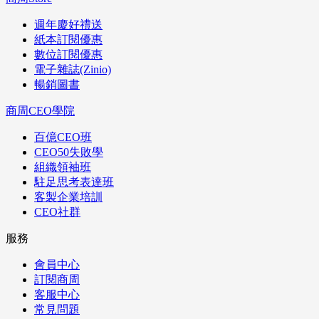
週年慶好禮送
紙本訂閱優惠
數位訂閱優惠
電子雜誌(Zinio)
暢銷圖書
商周CEO學院
百億CEO班
CEO50失敗學
組織領袖班
駐足思考表達班
客製企業培訓
CEO社群
服務
會員中心
訂閱商周
客服中心
常見問題