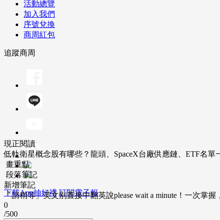
活動總覽
加入我們
序號兌換
商周紅包
追蹤商周
現正閱讀
低軌衛星概念股有哪些？龍頭、SpaceX台廠供應鏈、ETF名單
畫重點
段落筆記
新增筆記
下載App抽好禮
訂閱電子報
「請稍等」英文別直接中翻英說please wait a minute！一
0
/500