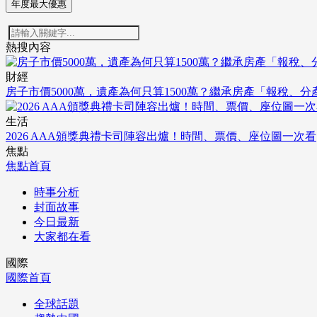
年度最大優惠
熱搜內容
財經
房子市價5000萬，遺產為何只算1500萬？繼承房產「報稅、
生活
2026 AAA頒獎典禮卡司陣容出爐！時間、票價、座位圖一次看
焦點
焦點首頁
時事分析
封面故事
今日最新
大家都在看
國際
國際首頁
全球話題